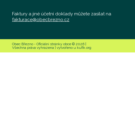
Faktury a jiné účetní doklady můžete zasílat na
fakturace@obecbrezno.cz
Obec Březno - Oficiální stránky obce © 2026 |
Všechna práva vyhrazena | vytvořeno u kufik.org