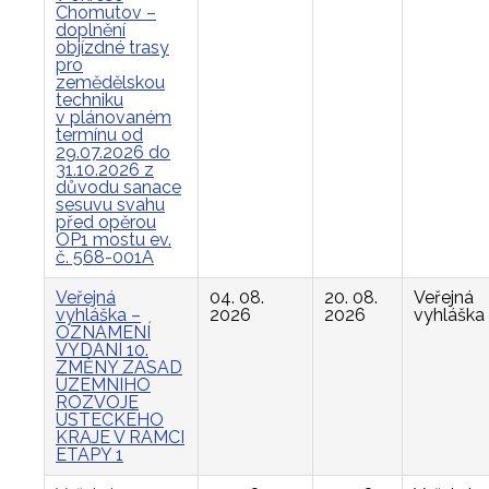
Chomutov –
doplnění
objízdné trasy
pro
zemědělskou
techniku
v plánovaném
termínu od
29.07.2026 do
31.10.2026 z
důvodu sanace
sesuvu svahu
před opěrou
OP1 mostu ev.
č. 568-001A
Veřejná
04. 08.
20. 08.
Veřejná
vyhláška –
2026
2026
vyhláška
OZNÁMENÍ
VYDÁNÍ 10.
ZMĚNY ZÁSAD
ÚZEMNÍHO
ROZVOJE
ÚSTECKÉHO
KRAJE V RÁMCI
ETAPY 1