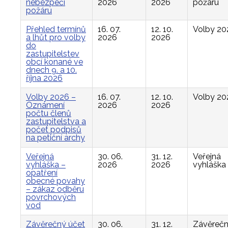
nebezpečí
2026
2026
požáru
požáru
Přehled termínů
16. 07.
12. 10.
Volby 20
a lhůt pro volby
2026
2026
do
zastupitelstev
obcí konané ve
dnech 9. a 10.
října 2026
Volby 2026 –
16. 07.
12. 10.
Volby 20
Oznámení
2026
2026
počtu členů
zastupitelstva a
počet podpisů
na petiční archy
Veřejná
30. 06.
31. 12.
Veřejná
vyhláška –
2026
2026
vyhláška
opatření
obecné povahy
– zákaz odběru
povrchových
vod
Závěrečný účet
30. 06.
31. 12.
Závěreč