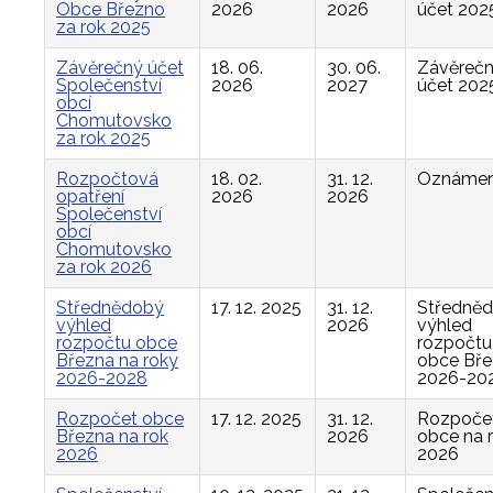
Obce Březno
2026
2026
účet 202
za rok 2025
Závěrečný účet
18. 06.
30. 06.
Závěreč
Společenství
2026
2027
účet 202
obcí
Chomutovsko
za rok 2025
Rozpočtová
18. 02.
31. 12.
Oznámen
opatření
2026
2026
Společenství
obcí
Chomutovsko
za rok 2026
Střednědobý
17. 12. 2025
31. 12.
Středně
výhled
2026
výhled
rozpočtu obce
rozpočtu
Března na roky
obce Bř
2026-2028
2026-20
Rozpočet obce
17. 12. 2025
31. 12.
Rozpoče
Března na rok
2026
obce na 
2026
2026