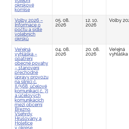
volební
okrskové
komise
Volby 2026 –
05. 08.
12. 10.
Volby 20
Informace o
2026
2026
počtu a sídle
volebních
okrsků
Veřejná
04. 08.
20. 08.
Veřejná
vyhláška –
2026
2026
vyhláška
opatření
obecné povahy
– stanovení
přechodné
úpravy provozu
na silnici č.
II/568, účelové
komunikaci č. 7I
a účelových
komunikacích
mezi obcemi
Březno,
Všehrdy,
Hrušovany a
Holetice
v okrese