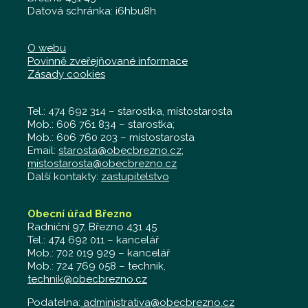
Datová schránka: i6hbu8h
O webu
Povinně zveřejňované informace
Zásady cookies
Tel.: 474 692 314 – starostka, místostarosta
Mob.: 606 761 834 – starostka;
Mob.: 606 760 203 – místostarosta
Email:
starosta@obecbrezno.cz
;
mistostarosta@obecbrezno.cz
Další kontakty:
zastupitelstvo
Obecní úřad Březno
Radniční 97, Březno 431 45
Tel.: 474 692 011 – kancelář
Mob.: 702 019 929 – kancelář
Mob.: 724 769 058 – technik,
technik@obecbrezno.cz
Podatelna:
administrativa@obecbrezno.cz