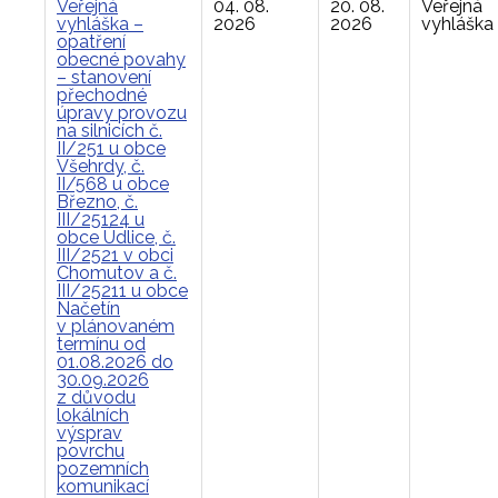
Veřejná
04. 08.
20. 08.
Veřejná
vyhláška –
2026
2026
vyhláška
opatření
obecné povahy
– stanovení
přechodné
úpravy provozu
na silnicích č.
II/251 u obce
Všehrdy, č.
II/568 u obce
Březno, č.
III/25124 u
obce Údlice, č.
III/2521 v obci
Chomutov a č.
III/25211 u obce
Načetín
v plánovaném
termínu od
01.08.2026 do
30.09.2026
z důvodu
lokálních
výsprav
povrchu
pozemních
komunikací