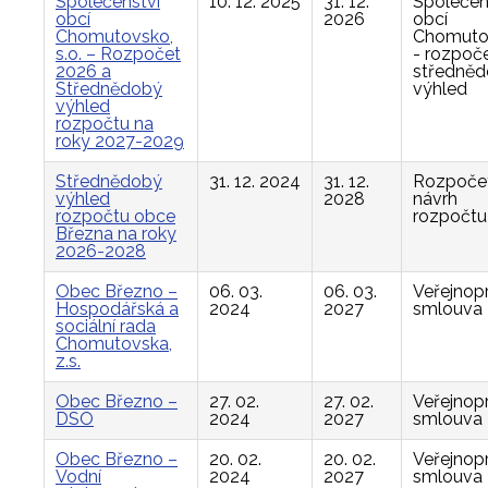
Společenství
10. 12. 2025
31. 12.
Společen
obcí
2026
obcí
Chomutovsko,
Chomuto
s.o. – Rozpočet
- rozpoče
2026 a
středně
Střednědobý
výhled
výhled
rozpočtu na
roky 2027-2029
Střednědobý
31. 12. 2024
31. 12.
Rozpočet
výhled
2028
návrh
rozpočtu obce
rozpočtu
Března na roky
2026-2028
Obec Březno –
06. 03.
06. 03.
Veřejnop
Hospodářská a
2024
2027
smlouva
sociální rada
Chomutovska,
z.s.
Obec Březno –
27. 02.
27. 02.
Veřejnop
DSO
2024
2027
smlouva
Obec Březno –
20. 02.
20. 02.
Veřejnop
Vodní
2024
2027
smlouva