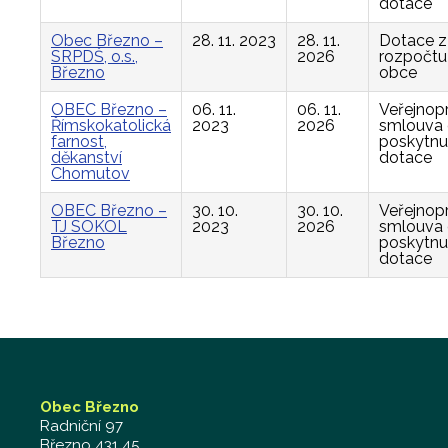
dotace
Obec Březno –
28. 11. 2023
28. 11.
Dotace z
SRPDŠ, o.s.,
2026
rozpočtu
Březno
obce
OBEC Březno –
06. 11.
06. 11.
Veřejnop
Římskokatolická
2023
2026
smlouva
farnost,
poskytnu
děkanství
dotace
Chomutov
OBEC Březno –
30. 10.
30. 10.
Veřejnop
TJ SOKOL
2023
2026
smlouva
Březno
poskytnu
dotace
Obec Březno
Radniční 97
Březno 431 45