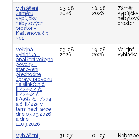
Vyhlášení
03. 08.
18. 08.
Záměr
záměru
2026
2026
výpůjčky
výpůjčky
nebytov
nebytových
prostor
prostor –
Kaštanova č.p.
301
Veřejná
03. 08.
19. 08.
Veřejná
vyhláška –
2026
2026
vyhláška
opatření veřejné
povahy –
stanovení
přechodné
úpravy provozu
na silnicích č.
III/22512, č.
III/2252, č.
II/568, č. II/224,
a č. II/225 v
termínech akce
dne 07.09.2026
a dne
11.09.2026
Vyhlášení
31. 07.
01. 09.
Nebezpe