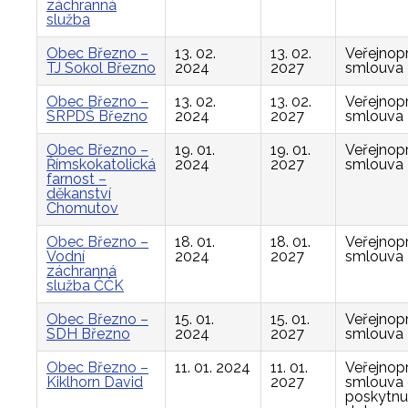
záchranná
služba
Obec Březno –
13. 02.
13. 02.
Veřejnop
TJ Sokol Březno
2024
2027
smlouva
Obec Březno –
13. 02.
13. 02.
Veřejnop
SRPDŠ Březno
2024
2027
smlouva
Obec Březno –
19. 01.
19. 01.
Veřejnop
Římskokatolická
2024
2027
smlouva
farnost –
děkanství
Chomutov
Obec Březno –
18. 01.
18. 01.
Veřejnop
Vodní
2024
2027
smlouva
záchranná
služba ČČK
Obec Březno –
15. 01.
15. 01.
Veřejnop
SDH Březno
2024
2027
smlouva
Obec Březno –
11. 01. 2024
11. 01.
Veřejnop
Kiklhorn David
2027
smlouva
poskytnu