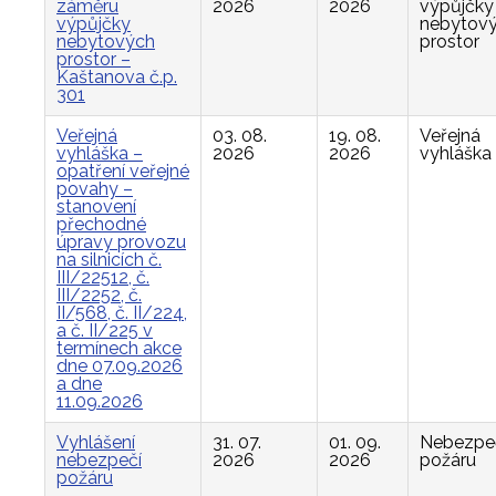
záměru
2026
2026
výpůjčky
výpůjčky
nebytov
nebytových
prostor
prostor –
Kaštanova č.p.
301
Veřejná
03. 08.
19. 08.
Veřejná
vyhláška –
2026
2026
vyhláška
opatření veřejné
povahy –
stanovení
přechodné
úpravy provozu
na silnicích č.
III/22512, č.
III/2252, č.
II/568, č. II/224,
a č. II/225 v
termínech akce
dne 07.09.2026
a dne
11.09.2026
Vyhlášení
31. 07.
01. 09.
Nebezpe
nebezpečí
2026
2026
požáru
požáru