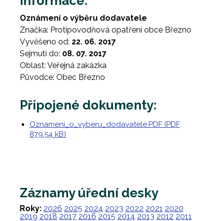
Informace:
Oznámení o výběru dodavatele
Značka: Protipovodňová opatření obce Březno
Vyvěšeno od:
22. 06. 2017
Sejmutí do:
08. 07. 2017
Oblast: Veřejná zakázka
Původce: Obec Březno
Připojené dokumenty:
Oznameni_o_vyberu_dodavatele.PDF (PDF
879.54 kB)
Záznamy úřední desky
Roky:
2026
2025
2024
2023
2022
2021
2020
2019
2018
2017
2016
2015
2014
2013
2012
2011