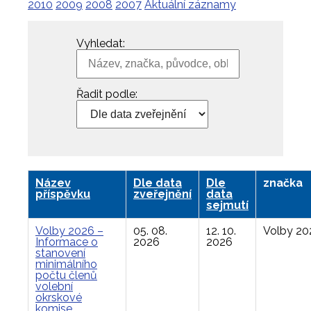
2010
2009
2008
2007
Aktuální záznamy
Vyhledat:
Řadit podle:
Název
Dle data
Dle
značka
příspěvku
zveřejnění
data
sejmutí
Volby 2026 –
05. 08.
12. 10.
Volby 20
Informace o
2026
2026
stanovení
minimálního
počtu členů
volební
okrskové
komise