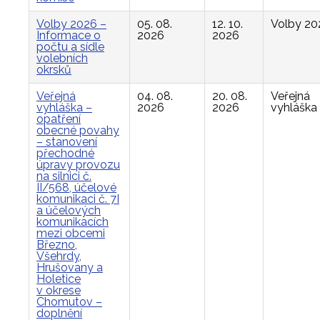
Volby 2026 –
05. 08.
12. 10.
Volby 20
Informace o
2026
2026
počtu a sídle
volebních
okrsků
Veřejná
04. 08.
20. 08.
Veřejná
vyhláška –
2026
2026
vyhláška
opatření
obecné povahy
– stanovení
přechodné
úpravy provozu
na silnici č.
II/568, účelové
komunikaci č. 7I
a účelových
komunikacích
mezi obcemi
Březno,
Všehrdy,
Hrušovany a
Holetice
v okrese
Chomutov –
doplnění