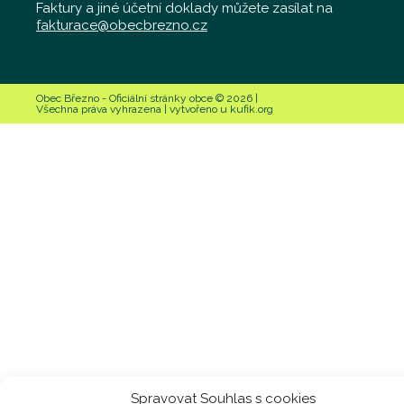
Faktury a jiné účetní doklady můžete zasílat na
fakturace@obecbrezno.cz
Obec Březno - Oficiální stránky obce © 2026 |
Všechna práva vyhrazena | vytvořeno u kufik.org
Spravovat Souhlas s cookies