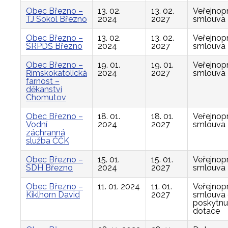
Obec Březno –
13. 02.
13. 02.
Veřejnop
TJ Sokol Březno
2024
2027
smlouva
Obec Březno –
13. 02.
13. 02.
Veřejnop
SRPDŠ Březno
2024
2027
smlouva
Obec Březno –
19. 01.
19. 01.
Veřejnop
Římskokatolická
2024
2027
smlouva
farnost –
děkanství
Chomutov
Obec Březno –
18. 01.
18. 01.
Veřejnop
Vodní
2024
2027
smlouva
záchranná
služba ČČK
Obec Březno –
15. 01.
15. 01.
Veřejnop
SDH Březno
2024
2027
smlouva
Obec Březno –
11. 01. 2024
11. 01.
Veřejnop
Kiklhorn David
2027
smlouva
poskytnu
dotace