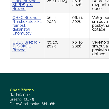
Obec Březno –
28. 11. 2023
28. 11.
Dotace z
SRPDŠ, o.s.,
2026
rozpočtu
Březno
obce
OBEC Březno –
06. 11.
06. 11.
Veřejnop
Římskokatolická
2023
2026
smlouva
farnost,
poskytnu
děkanství
dotace
Chomutov
OBEC Březno –
30. 10.
30. 10.
Veřejnop
TJ SOKOL
2023
2026
smlouva
Březno
poskytnu
dotace
Obec Březno
Radniční 97
Březno 431 45
Datová schránka: i6hbu8h