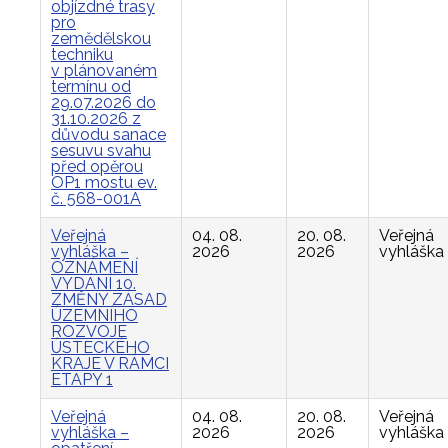
objízdné trasy
pro
zemědělskou
techniku
v plánovaném
termínu od
29.07.2026 do
31.10.2026 z
důvodu sanace
sesuvu svahu
před opěrou
OP1 mostu ev.
č. 568-001A
Veřejná
04. 08.
20. 08.
Veřejná
vyhláška –
2026
2026
vyhláška
OZNÁMENÍ
VYDÁNÍ 10.
ZMĚNY ZÁSAD
ÚZEMNÍHO
ROZVOJE
ÚSTECKÉHO
KRAJE V RÁMCI
ETAPY 1
Veřejná
04. 08.
20. 08.
Veřejná
vyhláška –
2026
2026
vyhláška