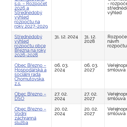
s.o. – Rozpočet
- rozpoče
2026 a
středně
Střednědobý
výhled
výhled
rozpočtu na
roky 2027-2029
Střednědobý
31. 12. 2024
31. 12.
Rozpočet
výhled
2028
návrh
rozpočtu obce
rozpočtu
Března na roky
2026-2028
Obec Březno –
06. 03.
06. 03.
Veřejnop
Hospodářská a
2024
2027
smlouva
sociální rada
Chomutovska,
z.s.
Obec Březno –
27. 02.
27. 02.
Veřejnop
DSO
2024
2027
smlouva
Obec Březno –
20. 02.
20. 02.
Veřejnop
Vodní
2024
2027
smlouva
záchranná
služba