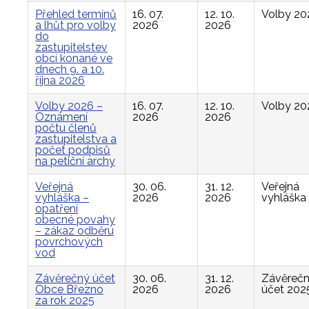
Přehled termínů
16. 07.
12. 10.
Volby 20
a lhůt pro volby
2026
2026
do
zastupitelstev
obcí konané ve
dnech 9. a 10.
října 2026
Volby 2026 –
16. 07.
12. 10.
Volby 20
Oznámení
2026
2026
počtu členů
zastupitelstva a
počet podpisů
na petiční archy
Veřejná
30. 06.
31. 12.
Veřejná
vyhláška –
2026
2026
vyhláška
opatření
obecné povahy
– zákaz odběru
povrchových
vod
Závěrečný účet
30. 06.
31. 12.
Závěreč
Obce Březno
2026
2026
účet 202
za rok 2025