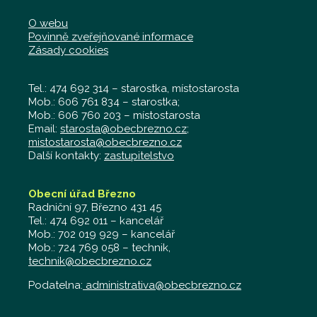
O webu
Povinně zveřejňované informace
Zásady cookies
Tel.: 474 692 314 – starostka, místostarosta
Mob.: 606 761 834 – starostka;
Mob.: 606 760 203 – místostarosta
Email:
starosta@obecbrezno.cz
;
mistostarosta@obecbrezno.cz
Další kontakty:
zastupitelstvo
Obecní úřad Březno
Radniční 97, Březno 431 45
Tel.: 474 692 011 – kancelář
Mob.: 702 019 929 – kancelář
Mob.: 724 769 058 – technik,
technik@obecbrezno.cz
Podatelna:
administrativa@obecbrezno.cz