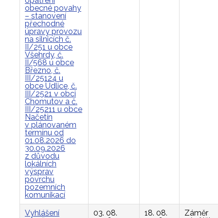
opatření
obecné povahy
– stanovení
přechodné
úpravy provozu
na silnicích č.
II/251 u obce
Všehrdy, č.
II/568 u obce
Březno, č.
III/25124 u
obce Údlice, č.
III/2521 v obci
Chomutov a č.
III/25211 u obce
Načetín
v plánovaném
termínu od
01.08.2026 do
30.09.2026
z důvodu
lokálních
výsprav
povrchu
pozemních
komunikací
Vyhlášení
03. 08.
18. 08.
Záměr