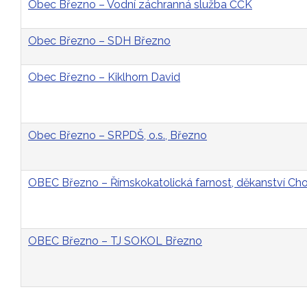
Obec Březno – Vodní záchranná služba ČČK
Obec Březno – SDH Březno
Obec Březno – Kiklhorn David
Obec Březno – SRPDŠ, o.s., Březno
OBEC Březno – Římskokatolická farnost, děkanství C
OBEC Březno – TJ SOKOL Březno