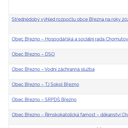
Střednědobý výhled rozpočtu obce Března na roky 2
Obec Březno – Hospodářská a sociální rada Chomutovs
Obec Březno – DSO
Obec Březno – Vodní záchranná služba
Obec Březno – TJ Sokol Březno
Obec Březno – SRPDŠ Březno
Obec Březno – Římskokatolická farnost – děkanství 