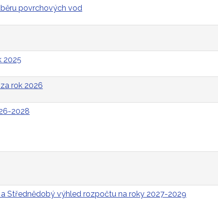
odběru povrchových vod
k 2025
za rok 2026
026-2028
 a Střednědobý výhled rozpočtu na roky 2027-2029