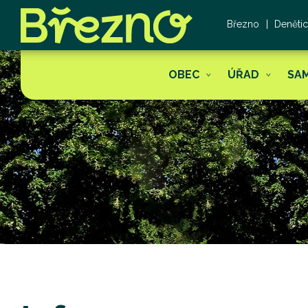
Březno
Deněti
OBEC
ÚŘAD
SA