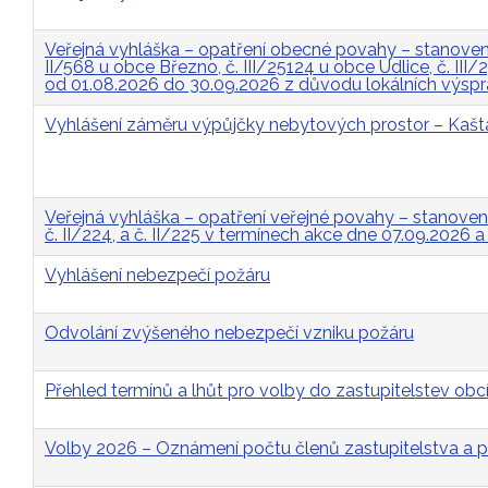
Veřejná vyhláška – opatření obecné povahy – stanovení 
II/568 u obce Březno, č. III/25124 u obce Údlice, č. II
od 01.08.2026 do 30.09.2026 z důvodu lokálních výsp
Vyhlášení záměru výpůjčky nebytových prostor – Kašt
Veřejná vyhláška – opatření veřejné povahy – stanovení p
č. II/224, a č. II/225 v termínech akce dne 07.09.2026 
Vyhlášení nebezpečí požáru
Odvolání zvýšeného nebezpečí vzniku požáru
Přehled termínů a lhůt pro volby do zastupitelstev obcí
Volby 2026 – Oznámení počtu členů zastupitelstva a p