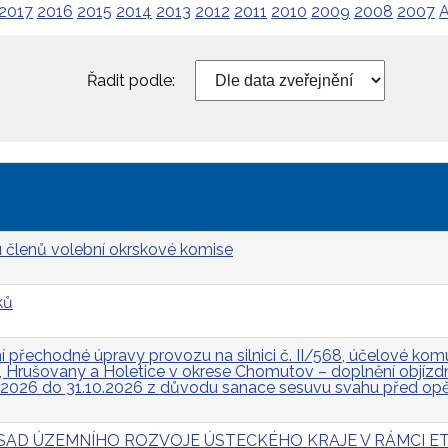
2017
2016
2015
2014
2013
2012
2011
2010
2009
2008
2007
A
Řadit podle:
 členů volební okrskové komise
ků
přechodné úpravy provozu na silnici č. II/568, účelové komun
Hrušovany a Holetice v okrese Chomutov – doplnění objízdn
.2026 do 31.10.2026 z důvodu sanace sesuvu svahu před op
 ZÁSAD ÚZEMNÍHO ROZVOJE ÚSTECKÉHO KRAJE V RÁMCI ET