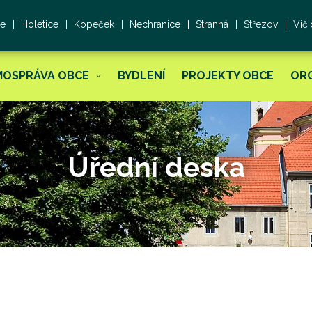
ce
Holetice
Kopeček
Nechranice
Stranná
Střezov
Viči
MOSPRÁVA OBCE
BYDLENÍ
PROJEKTY OBCE
OR
Úřední deska