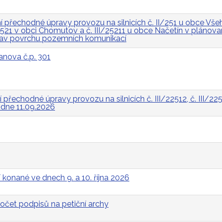
přechodné úpravy provozu na silnicích č. II/251 u obce Všeh
I/2521 v obci Chomutov a č. III/25211 u obce Načetín v pláno
rav povrchu pozemních komunikací
anova č.p. 301
řechodné úpravy provozu na silnicích č. III/22512, č. III/2252
a dne 11.09.2026
 konané ve dnech 9. a 10. října 2026
očet podpisů na petiční archy