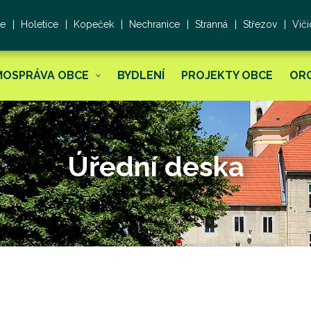
ce
Holetice
Kopeček
Nechranice
Stranná
Střezov
Viči
MOSPRÁVA OBCE
BYDLENÍ
PROJEKTY OBCE
OR
Úřední deska