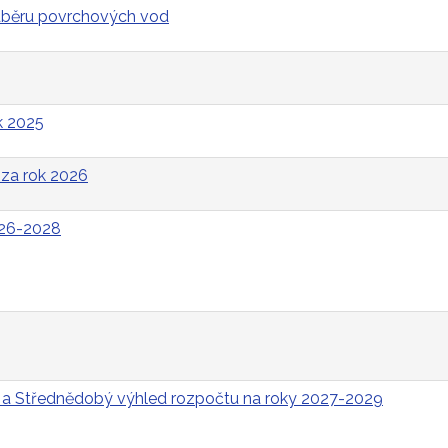
odběru povrchových vod
k 2025
za rok 2026
026-2028
 a Střednědobý výhled rozpočtu na roky 2027-2029