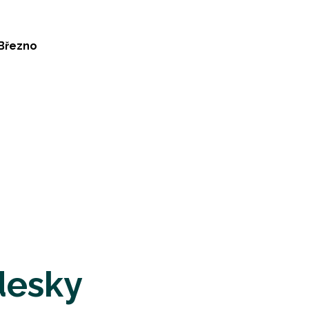
 Březno
desky