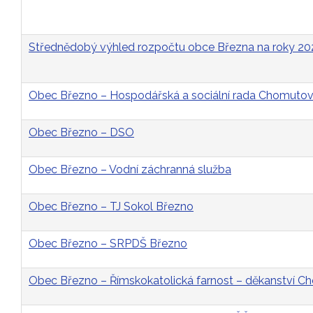
Střednědobý výhled rozpočtu obce Března na roky 2
Obec Březno – Hospodářská a sociální rada Chomutovs
Obec Březno – DSO
Obec Březno – Vodní záchranná služba
Obec Březno – TJ Sokol Březno
Obec Březno – SRPDŠ Březno
Obec Březno – Římskokatolická farnost – děkanství 