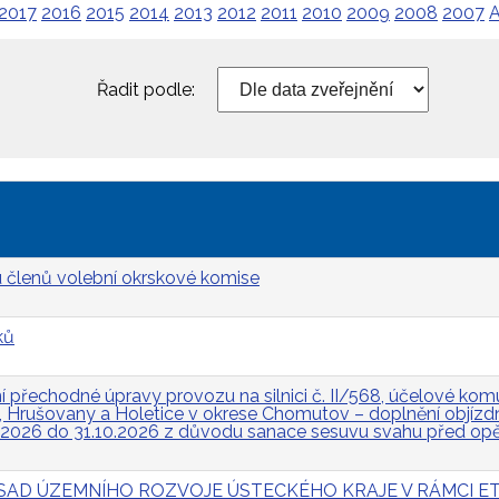
2017
2016
2015
2014
2013
2012
2011
2010
2009
2008
2007
A
Řadit podle:
 členů volební okrskové komise
ků
přechodné úpravy provozu na silnici č. II/568, účelové komun
Hrušovany a Holetice v okrese Chomutov – doplnění objízdn
.2026 do 31.10.2026 z důvodu sanace sesuvu svahu před op
 ZÁSAD ÚZEMNÍHO ROZVOJE ÚSTECKÉHO KRAJE V RÁMCI ET