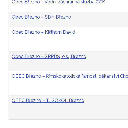
Obec Březno – Vodní záchranná služba ČČK
Obec Březno – SDH Březno
Obec Březno – Kiklhorn David
Obec Březno – SRPDŠ, o.s., Březno
OBEC Březno – Římskokatolická farnost, děkanství C
OBEC Březno – TJ SOKOL Březno