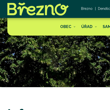
Březno
Deněti
OBEC
ÚŘAD
SA