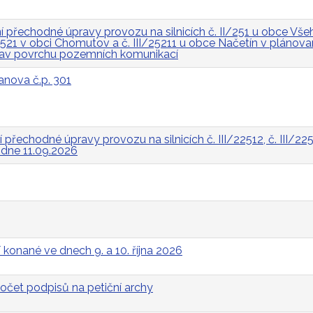
přechodné úpravy provozu na silnicích č. II/251 u obce Všeh
I/2521 v obci Chomutov a č. III/25211 u obce Načetín v pláno
rav povrchu pozemních komunikací
anova č.p. 301
řechodné úpravy provozu na silnicích č. III/22512, č. III/2252
a dne 11.09.2026
 konané ve dnech 9. a 10. října 2026
očet podpisů na petiční archy