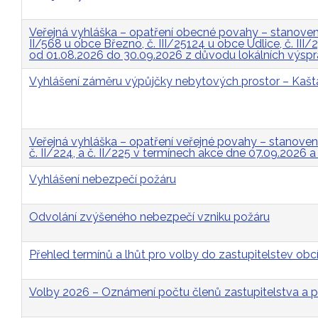
Veřejná vyhláška – opatření obecné povahy – stanovení 
II/568 u obce Březno, č. III/25124 u obce Údlice, č. II
od 01.08.2026 do 30.09.2026 z důvodu lokálních výsp
Vyhlášení záměru výpůjčky nebytových prostor – Kašt
Veřejná vyhláška – opatření veřejné povahy – stanovení p
č. II/224, a č. II/225 v termínech akce dne 07.09.2026 
Vyhlášení nebezpečí požáru
Odvolání zvýšeného nebezpečí vzniku požáru
Přehled termínů a lhůt pro volby do zastupitelstev obcí
Volby 2026 – Oznámení počtu členů zastupitelstva a p