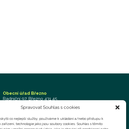
Obecní úřad Březno
Radniční 97, Březno 431 45
Tel.: 474 692 011 – kancelář
Spravovat Souhlas s cookies
Mob.: 702 019 929 – kancelář
Mob.: 724 769 058 – technik,
technik@obecbrezno.cz
kytli co nejlepší služby, používáme k ukládání a/nebo přístupu k
 zařízení, technologie jako jsou soubory cookies. Souhlas s těmito
Podatelna:
administrativa@obecbrezno.cz