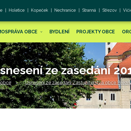
ce
Holetice
Kopeček
Nechranice
Stranná
Střezov
Viči
MOSPRÁVA OBCE
BYDLENÍ
PROJEKTY OBCE
OR
snesení ze zasedání 20
 obce
Usnesení ze zasedání Zastupitelstva obce Březn