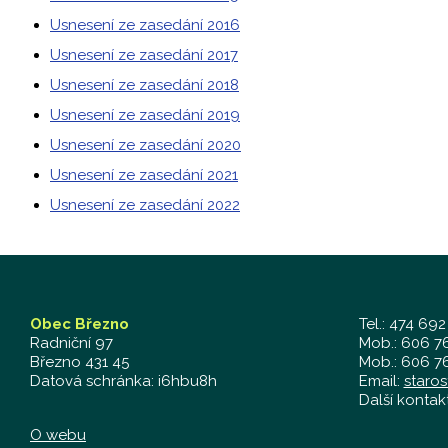
Usnesení ze zasedání 2016
Usnesení ze zasedání 2017
Usnesení ze zasedání 2018
Usnesení ze zasedání 2019
Usnesení ze zasedání 2020
Usnesení ze zasedání 2021
Usnesení ze zasedání 2022
Obec Březno
Tel.: 474 692
Radniční 97
Mob.: 606 76
Březno 431 45
Mob.: 606 76
Datová schránka: i6hbu8h
Email:
staro
Další kontak
O webu