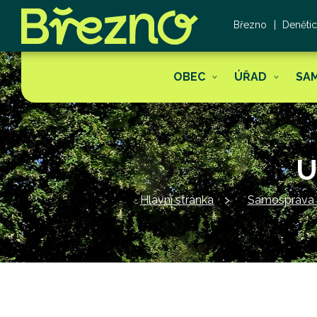
Březno
Deněti
OBEC
ÚŘAD
SA
U
Hlavní stránka
Samospráva