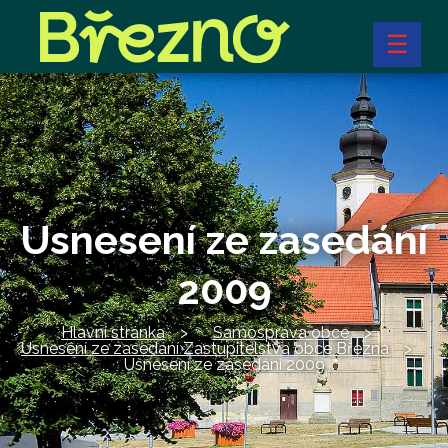
☰
Usnesení ze zasedání
2009
Hlavní stránka
Samospráva obce
Usnesení ze zasedání Zastupitelstva obce Března
Usnesení ze zasedání 2009