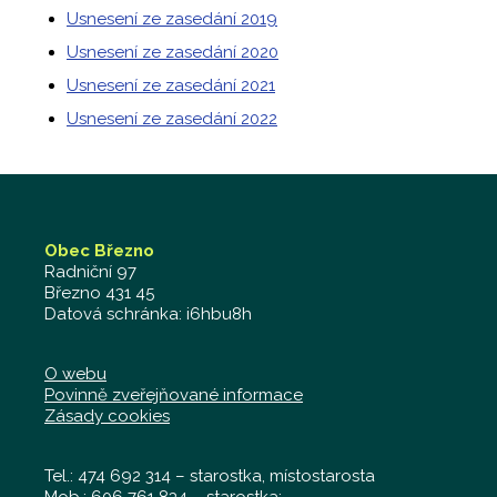
Usnesení ze zasedání 2019
Usnesení ze zasedání 2020
Usnesení ze zasedání 2021
Usnesení ze zasedání 2022
Obec Březno
Radniční 97
Březno 431 45
Datová schránka: i6hbu8h
O webu
Povinně zveřejňované informace
Zásady cookies
Tel.: 474 692 314 – starostka, místostarosta