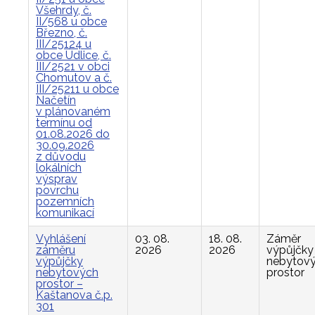
Všehrdy, č.
II/568 u obce
Březno, č.
III/25124 u
obce Údlice, č.
III/2521 v obci
Chomutov a č.
III/25211 u obce
Načetín
v plánovaném
termínu od
01.08.2026 do
30.09.2026
z důvodu
lokálních
výsprav
povrchu
pozemních
komunikací
Vyhlášení
03. 08.
18. 08.
Záměr
záměru
2026
2026
výpůjčky
výpůjčky
nebytov
nebytových
prostor
prostor –
Kaštanova č.p.
301