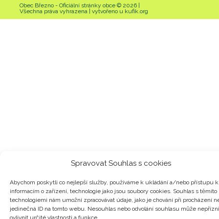
Obec Březno - Oficiální stránky obce © 2026 |
Všechna práva vyhrazena | vytvořeno u kufik.org
Spravovat Souhlas s cookies
Abychom poskytli co nejlepší služby, používáme k ukládání a/nebo přístupu k
informacím o zařízení, technologie jako jsou soubory cookies. Souhlas s těmito
technologiemi nám umožní zpracovávat údaje, jako je chování při procházení n
jedinečná ID na tomto webu. Nesouhlas nebo odvolání souhlasu může nepřízn
ovlivnit určité vlastnosti a funkce.