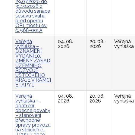
29.07.2026 do
31.10.2026 z
důvodu sanace
sesuvu svahu
před opěrou
OP1 mostu ev.
č. 568-001A
Veřejná
04. 08.
20. 08.
Veřejná
vyhláška –
2026
2026
vyhláška
OZNÁMENÍ
VYDÁNÍ 10.
ZMĚNY ZÁSAD
ÚZEMNÍHO
ROZVOJE
ÚSTECKÉHO
KRAJE V RÁMCI
ETAPY 1
Veřejná
04. 08.
20. 08.
Veřejná
vyhláška –
2026
2026
vyhláška
opatření
obecné povahy
– stanovení
přechodné
úpravy provozu
na silnicích č.
II/251 u obce