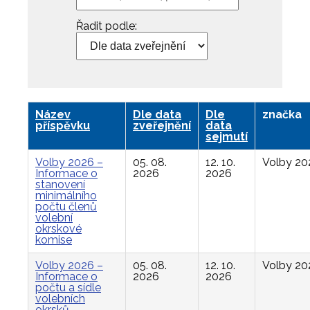
Řadit podle:
Název
Dle data
Dle
značka
příspěvku
zveřejnění
data
sejmutí
Volby 2026 –
05. 08.
12. 10.
Volby 20
Informace o
2026
2026
stanovení
minimálního
počtu členů
volební
okrskové
komise
Volby 2026 –
05. 08.
12. 10.
Volby 20
Informace o
2026
2026
počtu a sídle
volebních
okrsků