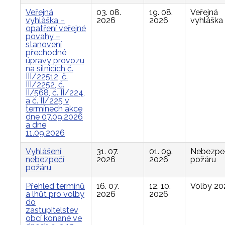
Veřejná
03. 08.
19. 08.
Veřejná
vyhláška –
2026
2026
vyhláška
opatření veřejné
povahy –
stanovení
přechodné
úpravy provozu
na silnicích č.
III/22512, č.
III/2252, č.
II/568, č. II/224,
a č. II/225 v
termínech akce
dne 07.09.2026
a dne
11.09.2026
Vyhlášení
31. 07.
01. 09.
Nebezpe
nebezpečí
2026
2026
požáru
požáru
Přehled termínů
16. 07.
12. 10.
Volby 20
a lhůt pro volby
2026
2026
do
zastupitelstev
obcí konané ve