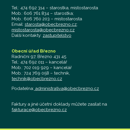
Tel.: 474 692 314 – starostka, místostarosta
Mob.: 606 761 834 – starostka;
Mob.: 606 760 203 – místostarosta
Email:
starosta@obecbrezno.cz
;
mistostarosta@obecbrezno.cz
Další kontakty:
zastupitelstvo
Obecní úřad Březno
Radniční 97, Březno 431 45
Tel.: 474 692 011 – kancelář
Mob.: 702 019 929 – kancelář
Mob.: 724 769 058 – technik,
technik@obecbrezno.cz
Podatelna:
administrativa@obecbrezno.cz
Faktury a jiné účetní doklady můžete zasílat na
fakturace@obecbrezno.cz