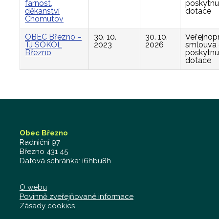
farnost,
poskytnu
děkanství
dotace
Chomutov
OBEC Březno –
30. 10.
30. 10.
Veřejnop
TJ SOKOL
2023
2026
smlouva
Březno
poskytnu
dotace
Obec Březno
Radniční 97
Březno 431 45
Datová schránka: i6hbu8h
O webu
Povinně zveřejňované informace
Zásady cookies