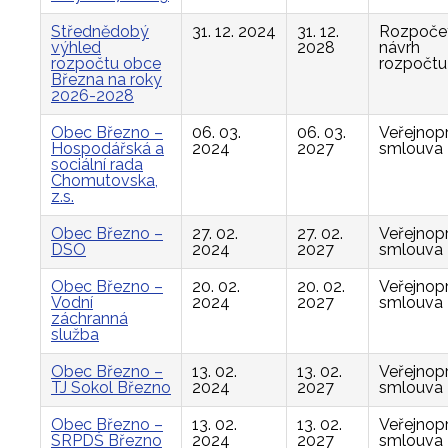
Střednědobý
31. 12. 2024
31. 12.
Rozpočet
výhled
2028
návrh
rozpočtu obce
rozpočtu
Března na roky
2026-2028
Obec Březno –
06. 03.
06. 03.
Veřejnop
Hospodářská a
2024
2027
smlouva
sociální rada
Chomutovska,
z.s.
Obec Březno –
27. 02.
27. 02.
Veřejnop
DSO
2024
2027
smlouva
Obec Březno –
20. 02.
20. 02.
Veřejnop
Vodní
2024
2027
smlouva
záchranná
služba
Obec Březno –
13. 02.
13. 02.
Veřejnop
TJ Sokol Březno
2024
2027
smlouva
Obec Březno –
13. 02.
13. 02.
Veřejnop
SRPDŠ Březno
2024
2027
smlouva