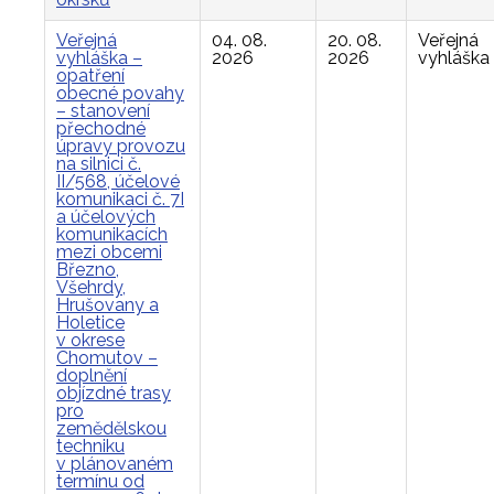
Veřejná
04. 08.
20. 08.
Veřejná
vyhláška –
2026
2026
vyhláška
opatření
obecné povahy
– stanovení
přechodné
úpravy provozu
na silnici č.
II/568, účelové
komunikaci č. 7I
a účelových
komunikacích
mezi obcemi
Březno,
Všehrdy,
Hrušovany a
Holetice
v okrese
Chomutov –
doplnění
objízdné trasy
pro
zemědělskou
techniku
v plánovaném
termínu od