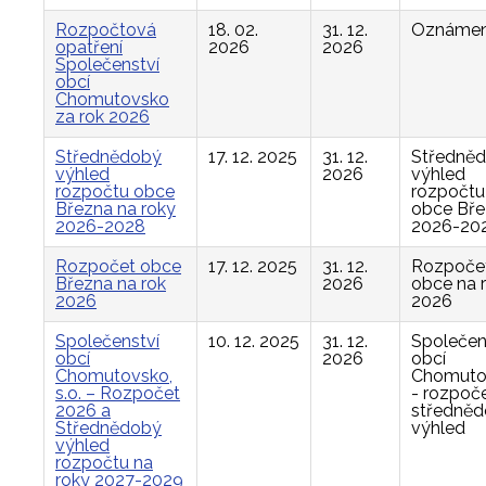
Rozpočtová
18. 02.
31. 12.
Oznámen
opatření
2026
2026
Společenství
obcí
Chomutovsko
za rok 2026
Střednědobý
17. 12. 2025
31. 12.
Středně
výhled
2026
výhled
rozpočtu obce
rozpočtu
Března na roky
obce Bř
2026-2028
2026-20
Rozpočet obce
17. 12. 2025
31. 12.
Rozpoče
Března na rok
2026
obce na 
2026
2026
Společenství
10. 12. 2025
31. 12.
Společen
obcí
2026
obcí
Chomutovsko,
Chomuto
s.o. – Rozpočet
- rozpoče
2026 a
středně
Střednědobý
výhled
výhled
rozpočtu na
roky 2027-2029