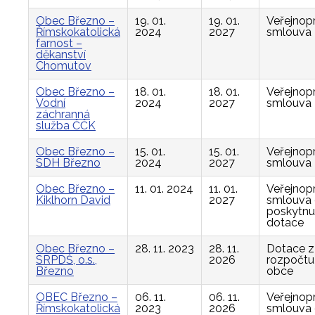
Obec Březno –
19. 01.
19. 01.
Veřejnop
Římskokatolická
2024
2027
smlouva
farnost –
děkanství
Chomutov
Obec Březno –
18. 01.
18. 01.
Veřejnop
Vodní
2024
2027
smlouva
záchranná
služba ČČK
Obec Březno –
15. 01.
15. 01.
Veřejnop
SDH Březno
2024
2027
smlouva
Obec Březno –
11. 01. 2024
11. 01.
Veřejnop
Kiklhorn David
2027
smlouva
poskytnu
dotace
Obec Březno –
28. 11. 2023
28. 11.
Dotace z
SRPDŠ, o.s.,
2026
rozpočtu
Březno
obce
OBEC Březno –
06. 11.
06. 11.
Veřejnop
Římskokatolická
2023
2026
smlouva