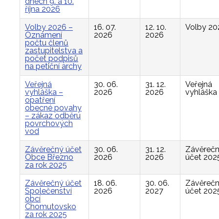
dnech 9. a 10.
října 2026
Volby 2026 –
16. 07.
12. 10.
Volby 20
Oznámení
2026
2026
počtu členů
zastupitelstva a
počet podpisů
na petiční archy
Veřejná
30. 06.
31. 12.
Veřejná
vyhláška –
2026
2026
vyhláška
opatření
obecné povahy
– zákaz odběru
povrchových
vod
Závěrečný účet
30. 06.
31. 12.
Závěreč
Obce Březno
2026
2026
účet 202
za rok 2025
Závěrečný účet
18. 06.
30. 06.
Závěreč
Společenství
2026
2027
účet 202
obcí
Chomutovsko
za rok 2025