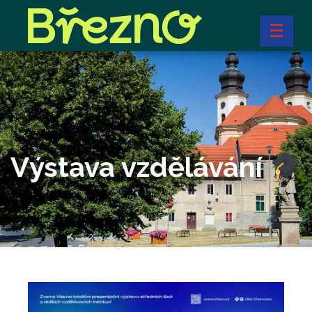
☰
Výstava vzdělávání