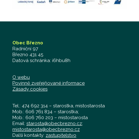
Obec Březno
Radniční 97
Březno 431 45
Datová schránka: i6hbu8h
O webu
Povinně zveřejňované informace
Zásady cookies
Tel.: 474 692 314 – starostka, místostarosta
Mob.: 606 761 834 – starostka;
Mob.: 606 760 203 – místostarosta
Email:
starosta@obecbrezno.cz
;
mistostarosta@obecbrezno.cz
Další kontakty:
zastupitelstvo