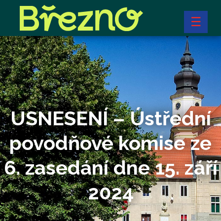
☰
USNESENÍ – Ústřední
povodňové komise ze
6. zasedání dne 15. září
2024