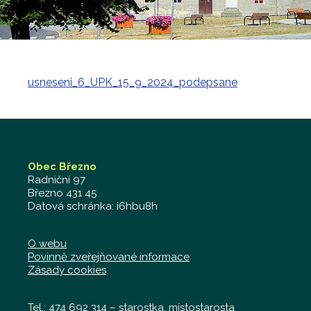
usneseni_6_UPK_15_9_2024_podepsane
Obec Březno
Radniční 97
Březno 431 45
Datová schránka: i6hbu8h
O webu
Povinně zveřejňované informace
Zásady cookies
Tel.: 474 692 314 – starostka, místostarosta