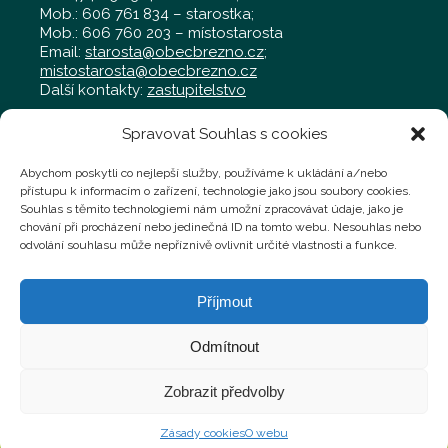
Mob.: 606 761 834 – starostka;
Mob.: 606 760 203 – místostarosta
Email:
starosta@obecbrezno.cz
;
mistostarosta@obecbrezno.cz
Další kontakty:
zastupitelstvo
Spravovat Souhlas s cookies
Obecní úřad Březno
Radniční 97, Březno 431 45
Abychom poskytli co nejlepší služby, používáme k ukládání a/nebo
Tel.: 474 692 011 – kancelář
přístupu k informacím o zařízení, technologie jako jsou soubory cookies.
Mob.: 702 019 929 – kancelář
Souhlas s těmito technologiemi nám umožní zpracovávat údaje, jako je
Mob.: 724 769 058 – technik,
chování při procházení nebo jedinečná ID na tomto webu. Nesouhlas nebo
technik@obecbrezno.cz
odvolání souhlasu může nepříznivě ovlivnit určité vlastnosti a funkce.
Podatelna:
administrativa@obecbrezno.cz
Příjmout
Faktury a jiné účetní doklady můžete zasílat na
fakturace@obecbrezno.cz
Odmítnout
Zobrazit předvolby
Obec Březno - Oficiální stránky obce © 2026 |
Zásady cookies
O webu
Všechna práva vyhrazena | vytvořeno u kufik.org