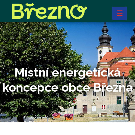
☰
Místní energetická
koncepce obce Března