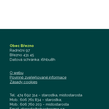
Obec Březno
Radniční 97
Březno 431 45
Datová schránka: i6hbu8h
O webu
Povinně zveřejňované informace
Zásady cookies
Tel.: 474 692 314 – starostka, místostarosta
Mob.: 606 761 834 – starostka;
Mob.: 606 760 203 – místostarosta
Email:
starosta@obecbrezno.cz
;