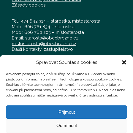
Zásady cookies
Tel.: 474 692 314 – starostka, místostarosta
Mob.: 606 761 834 – starostka;
Mob.: 606 760 203 – místostarosta
Email:
starosta@obecbrezno.cz
;
mistostarosta@obecbrezno.cz
Další kontakty:
zastupitelstvo
Spravovat Souhlas s cookies
Obecní úřad Březno
Radniční 97, Březno 431 45
Abychom poskytli co nejlepší služby, používáme k ukládání a/nebo
Tel.: 474 692 011 – kancelář
přístupu k informacím o zařízení, technologie jako jsou soubory cookies.
Mob.: 702 019 929 – kancelář
Souhlas s těmito technologiemi nám umožní zpracovávat údaje, jako je
Mob.: 724 769 058 – technik,
chování při procházení nebo jedinečná ID na tomto webu. Nesouhlas nebo
technik@obecbrezno.cz
odvolání souhlasu může nepříznivě ovlivnit určité vlastnosti a funkce.
Podatelna:
administrativa@obecbrezno.cz
Příjmout
Faktury a jiné účetní doklady můžete zasílat na
fakturace@obecbrezno.cz
Odmítnout