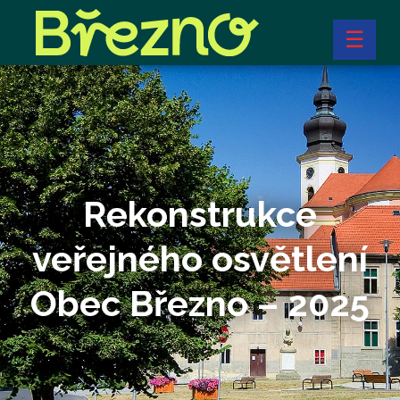
☰
Rekonstrukce
veřejného osvětlení
Obec Březno – 2025