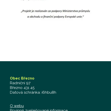
Obec Březno
Radniční 97
Březno 431 45
Datová schránka: i6hbu8h
O webu
Povinně zveřejňované informace