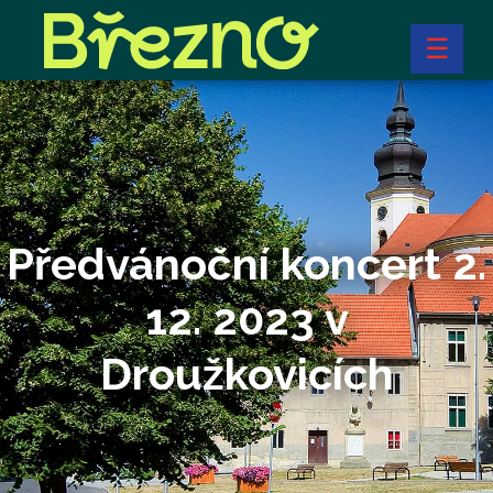
☰
Předvánoční koncert 2.
12. 2023 v
Droužkovicích