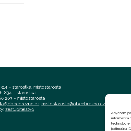
 314 – starostka, místostarosta
1 834 – starostka;
0 203 – místostarosta
sta@obecbrezno.cz
;
mistostarosta@obecbrezno.cz
ty:
zastupitelstvo
Abychom pos
informacím o
technologiem
jedinečná I