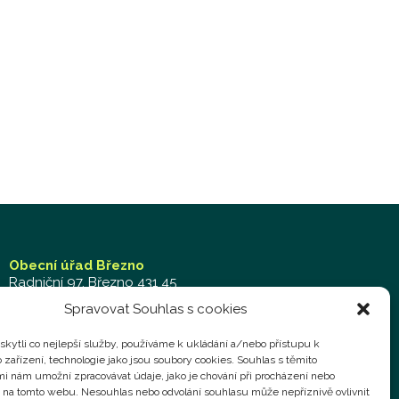
Obecní úřad Březno
Radniční 97, Březno 431 45
Tel.: 474 692 011 – kancelář
Spravovat Souhlas s cookies
Mob.: 702 019 929 – kancelář
Mob.: 724 769 058 – technik,
technik@obecbrezno.cz
kytli co nejlepší služby, používáme k ukládání a/nebo přístupu k
 zařízení, technologie jako jsou soubory cookies. Souhlas s těmito
Podatelna:
administrativa@obecbrezno.cz
i nám umožní zpracovávat údaje, jako je chování při procházení nebo
D na tomto webu. Nesouhlas nebo odvolání souhlasu může nepříznivě ovlivnit