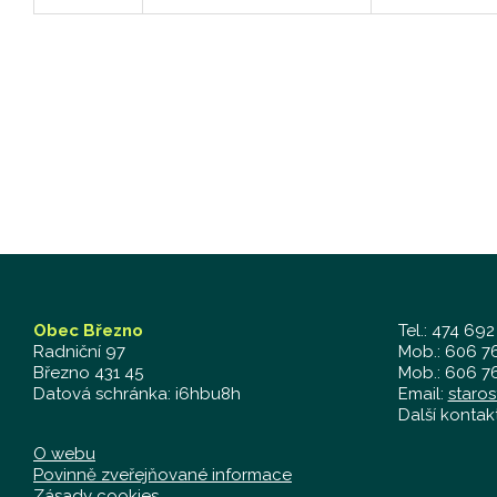
Obec Březno
Tel.: 474 692
Radniční 97
Mob.: 606 76
Březno 431 45
Mob.: 606 76
Datová schránka: i6hbu8h
Email:
staro
Další kontak
O webu
Povinně zveřejňované informace
Zásady cookies