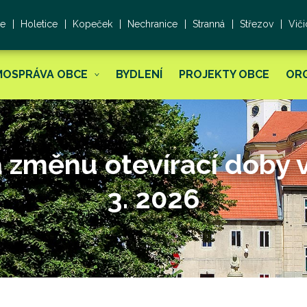
ce
Holetice
Kopeček
Nechranice
Stranná
Střezov
Viči
MOSPRÁVA OBCE
BYDLENÍ
PROJEKTY OBCE
OR
změnu otevírací doby ve
3. 2026