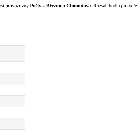
ost provozovny
Pošty –
Březno u Chomutova
. Rozsah hodin pro veř