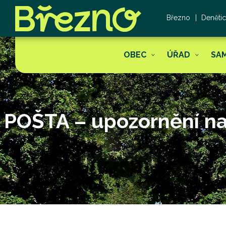
Březno
Deněti
OBEC
ÚŘAD
SA
POŠTA – upozornění na 