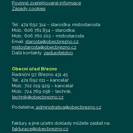
Povinně zveřejňované informace
Zásady cookies
Tel.: 474 692 314 – starostka, místostarosta
Mob.: 606 761 834 – starostka;
Mob.: 606 760 203 – místostarosta
Email:
starosta@obecbrezno.cz
;
mistostarosta@obecbrezno.cz
Další kontakty:
zastupitelstvo
Obecní úřad Březno
Radniční 97, Březno 431 45
Tel.: 474 692 011 – kancelář
Mob.: 702 019 929 – kancelář
Mob.: 724 769 058 – technik,
technik@obecbrezno.cz
Podatelna:
administrativa@obecbrezno.cz
Faktury a jiné účetní doklady můžete zasílat na
fakturace@obecbrezno.cz