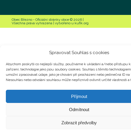
Obec Březno - Oficiální stránky obce © 2026 |
Všechna práva vyhrazena | vytvořeno u kufik.org
Spravovat Souhlas s cookies
Abychom poskytli co nejlepší služby, používáme k ukládání a/nebo přístupu k
zařízení, technologie jako jsou soubory cookies. Souhlas s těmito technologie
umožní zpracovávat údaje, jako je chování při procházení nebo jedinečná ID n
Nesouhlas nebo odvolání souhlasu může nepříznivě ovlivnit určité vlastnosti a
Příjmout
Odmítnout
Zobrazit předvolby