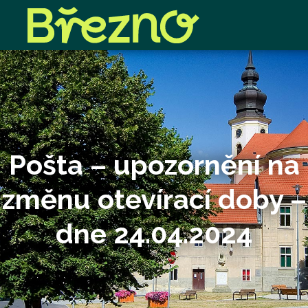
Pošta – upozornění na
změnu otevírací doby –
dne 24.04.2024