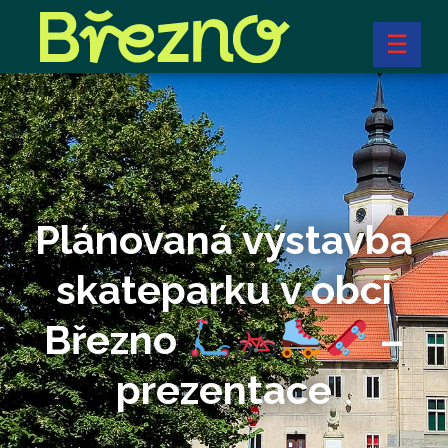
☰
Plánovaná výstavba
skateparku v obci
Březno
–
prezentace