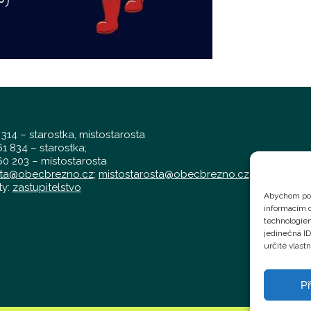
 314 – starostka, místostarosta
1 834 – starostka;
0 203 – místostarosta
sta@obecbrezno.cz
;
mistostarosta@obecbrezno.cz
ty:
zastupitelstvo
Abychom pos
informacím o
technologiem
jedinečná I
určité vlastn
Př