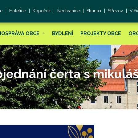
ce
Holetice
Kopeček
Nechranice
Stranná
Střezov
Viči
MOSPRÁVA OBCE
BYDLENÍ
PROJEKTY OBCE
OR
bjednání čerta s mikul