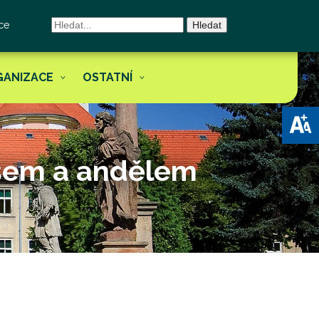
ce
Hledat
GANIZACE
OSTATNÍ
Open 
ášem a andělem