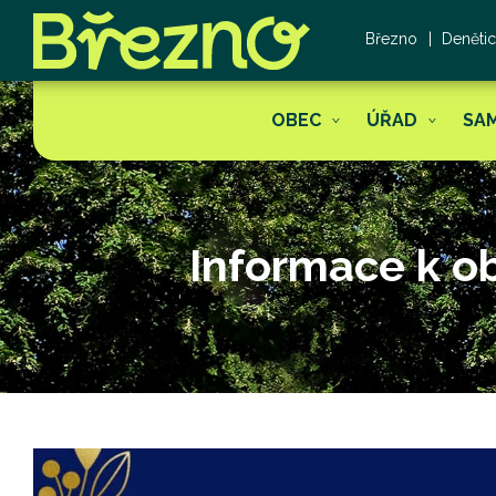
Březno
Deněti
OBEC
ÚŘAD
SA
Informace k o