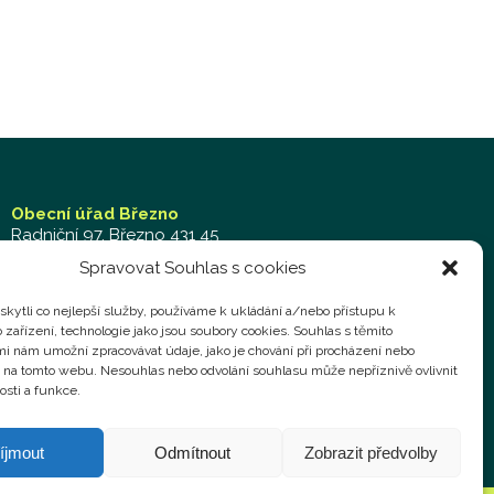
Obecní úřad Březno
Radniční 97, Březno 431 45
Tel.: 474 692 011 – kancelář
Spravovat Souhlas s cookies
Mob.: 702 019 929 – kancelář
Mob.: 724 769 058 – technik,
technik@obecbrezno.cz
kytli co nejlepší služby, používáme k ukládání a/nebo přístupu k
 zařízení, technologie jako jsou soubory cookies. Souhlas s těmito
Podatelna:
administrativa@obecbrezno.cz
i nám umožní zpracovávat údaje, jako je chování při procházení nebo
D na tomto webu. Nesouhlas nebo odvolání souhlasu může nepříznivě ovlivnit
osti a funkce.
Faktury a jiné účetní doklady můžete zasílat na
fakturace@obecbrezno.cz
íjmout
Odmítnout
Zobrazit předvolby