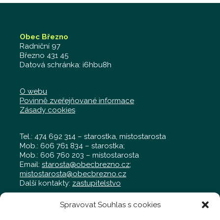
Obec Březno
Radniční 97
Březno 431 45
Datová schránka: i6hbu8h
O webu
Povinně zveřejňované informace
Zásady cookies
Tel.: 474 692 314 – starostka, místostarosta
Mob.: 606 761 834 – starostka;
Mob.: 606 760 203 – místostarosta
Email:
starosta@obecbrezno.cz
;
mistostarosta@obecbrezno.cz
Další kontakty:
zastupitelstvo
Spravovat Souhlas s cookies
Obecní úřad Březno
Radniční 97, Březno 431 45