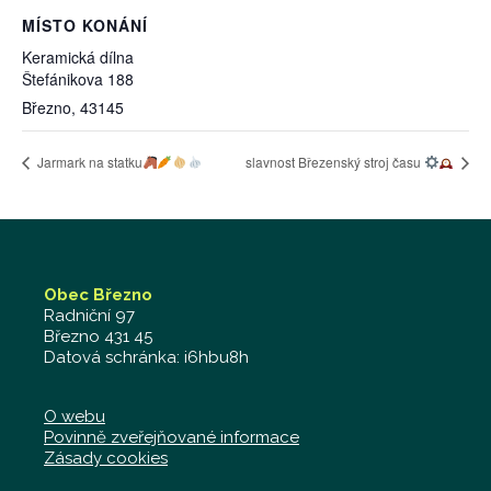
MÍSTO KONÁNÍ
Keramická dílna
Štefánikova 188
Březno
,
43145
Jarmark na statku
slavnost Březenský stroj času
Obec Březno
Radniční 97
Březno 431 45
Datová schránka: i6hbu8h
O webu
Povinně zveřejňované informace
Zásady cookies