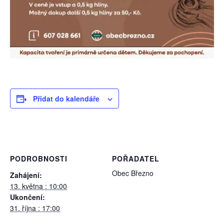
Přidat do kalendáře
PODROBNOSTI
POŘADATEL
Obec Březno
Zahájení:
13. května : 10:00
Ukončení:
31. října : 17:00