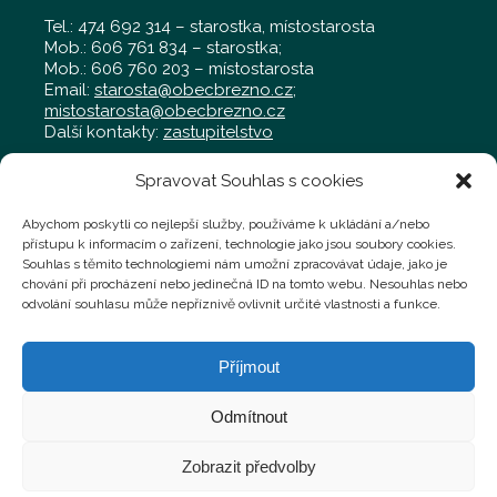
Tel.: 474 692 314 – starostka, místostarosta
Mob.: 606 761 834 – starostka;
Mob.: 606 760 203 – místostarosta
Email:
starosta@obecbrezno.cz
;
mistostarosta@obecbrezno.cz
Další kontakty:
zastupitelstvo
Spravovat Souhlas s cookies
Obecní úřad Březno
Radniční 97, Březno 431 45
Abychom poskytli co nejlepší služby, používáme k ukládání a/nebo
Tel.: 474 692 011 – kancelář
přístupu k informacím o zařízení, technologie jako jsou soubory cookies.
Mob.: 702 019 929 – kancelář
Souhlas s těmito technologiemi nám umožní zpracovávat údaje, jako je
Mob.: 724 769 058 – technik,
chování při procházení nebo jedinečná ID na tomto webu. Nesouhlas nebo
technik@obecbrezno.cz
odvolání souhlasu může nepříznivě ovlivnit určité vlastnosti a funkce.
Podatelna:
administrativa@obecbrezno.cz
Příjmout
Faktury a jiné účetní doklady můžete zasílat na
fakturace@obecbrezno.cz
Odmítnout
Zobrazit předvolby