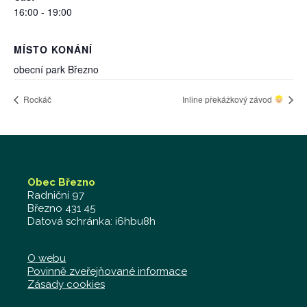
16:00 - 19:00
MÍSTO KONÁNÍ
obecní park Březno
Rockáč
Inline překážkový závod
Obec Březno
Radniční 97
Březno 431 45
Datová schránka: i6hbu8h
O webu
Povinně zveřejňované informace
Zásady cookies