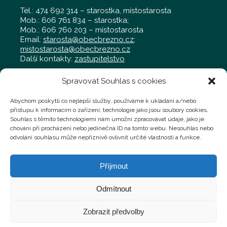
Tel.: 474 692 314 – starostka, místostarosta
Mob.: 606 761 834 – starostka;
Mob.: 606 760 203 – místostarosta
Email:
starosta@obecbrezno.cz
;
mistostarosta@obecbrezno.cz
Další kontakty:
zastupitelstvo
Spravovat Souhlas s cookies
Obecní úřad Březno
Radniční 97, Březno 431 45
Abychom poskytli co nejlepší služby, používáme k ukládání a/nebo
Tel.: 474 692 011 – kancelář
přístupu k informacím o zařízení, technologie jako jsou soubory cookies.
Mob.: 702 019 929 – kancelář
Souhlas s těmito technologiemi nám umožní zpracovávat údaje, jako je
Mob.: 724 769 058 – technik,
chování při procházení nebo jedinečná ID na tomto webu. Nesouhlas nebo
technik@obecbrezno.cz
odvolání souhlasu může nepříznivě ovlivnit určité vlastnosti a funkce.
Podatelna:
administrativa@obecbrezno.cz
Příjmout
Faktury a jiné účetní doklady můžete zasílat na
fakturace@obecbrezno.cz
Odmítnout
Zobrazit předvolby