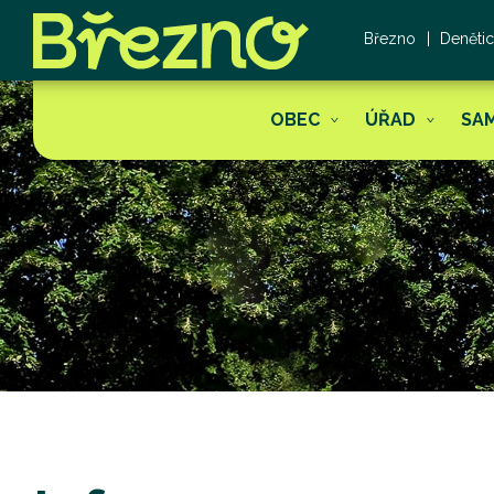
Březno
Deněti
OBEC
ÚŘAD
SA