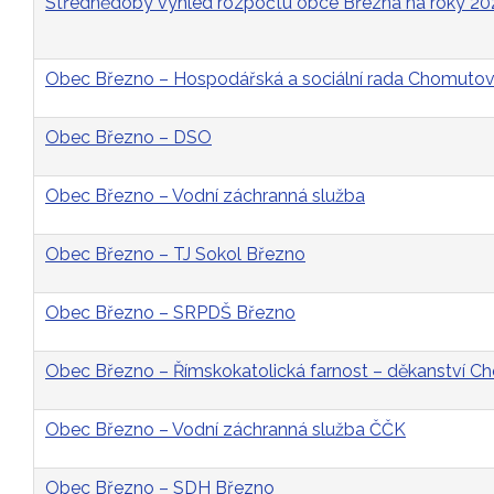
Střednědobý výhled rozpočtu obce Března na roky 2
Obec Březno – Hospodářská a sociální rada Chomutovs
Obec Březno – DSO
Obec Březno – Vodní záchranná služba
Obec Březno – TJ Sokol Březno
Obec Březno – SRPDŠ Březno
Obec Březno – Římskokatolická farnost – děkanství 
Obec Březno – Vodní záchranná služba ČČK
Obec Březno – SDH Březno