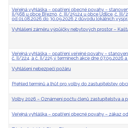
Veřejná vyhláška – opatření obecné povahy – stanovení 
II/568 u obce Březno, č. III/25124 u obce Údlice, č. II
od 01.08.2026 do 30.09.2026 z důvodu lokálních výsp
Vyhlášení záměru výpůjčky nebytových prostor – Kašt
Veřejná vyhláška – opatření veřejné povahy – stanovení p
č. II/224, a č. II/225 v termínech akce dne 07.09.2026 
Vyhlášení nebezpečí požáru
Přehled termínů a lhůt pro volby do zastupitelstev obcí
Volby 2026 – Oznámení počtu členů zastupitelstva a p
Veřejná vyhláška – opatření obecné povahy – zákaz 