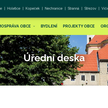
ce
Holetice
Kopeček
Nechranice
Stranná
Střezov
Viči
MOSPRÁVA OBCE
BYDLENÍ
PROJEKTY OBCE
OR
Úřední deska