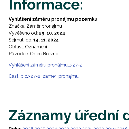
Informace:
Vyhlášení záměru pronájmu pozemku
Značka: Záměr pronájmu
Vyvěšeno od:
29. 10. 2024
Sejmutí do:
14. 11. 2024
Oblast: Oznámení
Původce: Obec Březno
Vyhlášení záměru pronájmu_327-2
Cast_p.c.327-2_zamer_pronajmu
Záznamy úřední 
Roky:
2026
2025
2024
2023
2022
2021
2020
2019
2018