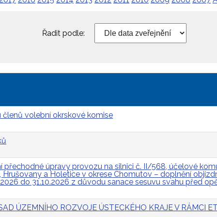
Řadit podle:
 členů volební okrskové komise
ků
přechodné úpravy provozu na silnici č. II/568, účelové komun
Hrušovany a Holetice v okrese Chomutov – doplnění objízdn
.2026 do 31.10.2026 z důvodu sanace sesuvu svahu před op
 ZÁSAD ÚZEMNÍHO ROZVOJE ÚSTECKÉHO KRAJE V RÁMCI ET