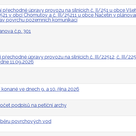
přechodné úpravy provozu na silnicích č. II/251 u obce Všeh
I/2521 v obci Chomutov a č. III/25211 u obce Načetín v pláno
rav povrchu pozemních komunikací
anova č.p. 301
řechodné úpravy provozu na silnicích č. III/22512, č. III/2252
a dne 11.09.2026
 konané ve dnech 9. a 10. října 2026
očet podpisů na petiční archy
odběru povrchových vod