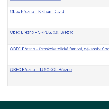
Obec Březno – Kiklhorn David
Obec Březno – SRPDŠ, o.s., Březno
OBEC Březno – Římskokatolická farnost, děkanství C
OBEC Březno – TJ SOKOL Březno