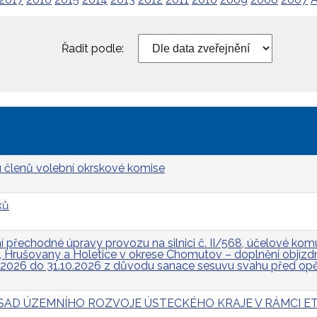
Řadit podle:
 členů volební okrskové komise
ků
přechodné úpravy provozu na silnici č. II/568, účelové komun
Hrušovany a Holetice v okrese Chomutov – doplnění objízdn
.2026 do 31.10.2026 z důvodu sanace sesuvu svahu před op
 ZÁSAD ÚZEMNÍHO ROZVOJE ÚSTECKÉHO KRAJE V RÁMCI ET