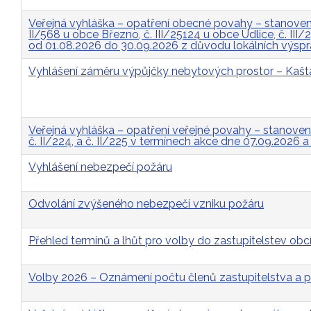
Veřejná vyhláška – opatření obecné povahy – stanovení 
II/568 u obce Březno, č. III/25124 u obce Údlice, č. II
od 01.08.2026 do 30.09.2026 z důvodu lokálních výsp
Vyhlášení záměru výpůjčky nebytových prostor – Kašt
Veřejná vyhláška – opatření veřejné povahy – stanovení p
č. II/224, a č. II/225 v termínech akce dne 07.09.2026 
Vyhlášení nebezpečí požáru
Odvolání zvýšeného nebezpečí vzniku požáru
Přehled termínů a lhůt pro volby do zastupitelstev obcí
Volby 2026 – Oznámení počtu členů zastupitelstva a p