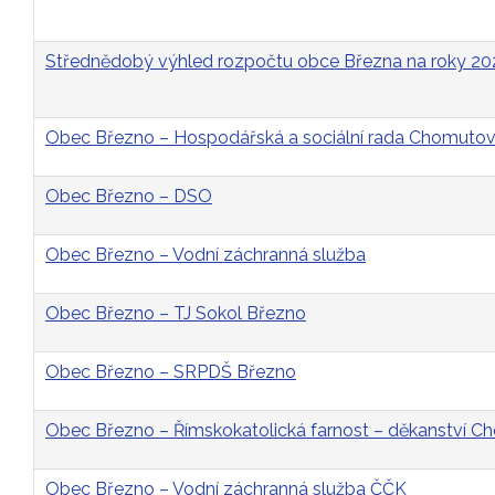
Střednědobý výhled rozpočtu obce Března na roky 2
Obec Březno – Hospodářská a sociální rada Chomutovs
Obec Březno – DSO
Obec Březno – Vodní záchranná služba
Obec Březno – TJ Sokol Březno
Obec Březno – SRPDŠ Březno
Obec Březno – Římskokatolická farnost – děkanství 
Obec Březno – Vodní záchranná služba ČČK