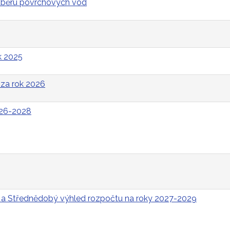
odběru povrchových vod
k 2025
za rok 2026
026-2028
 a Střednědobý výhled rozpočtu na roky 2027-2029