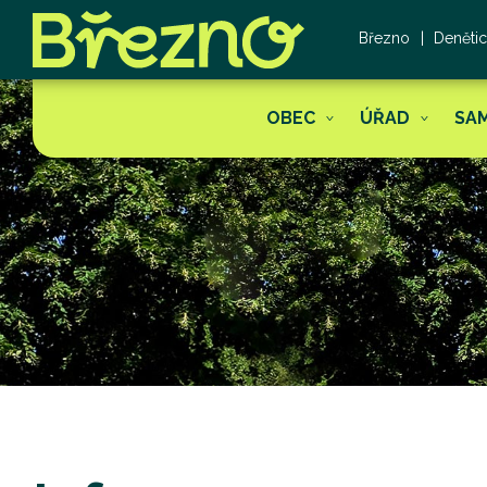
Březno
Deněti
OBEC
ÚŘAD
SA