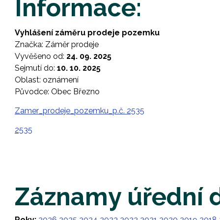
Informace:
Vyhlášení záměru prodeje pozemku
Značka: Záměr prodeje
Vyvěšeno od:
24. 09. 2025
Sejmutí do:
10. 10. 2025
Oblast: oznámení
Původce: Obec Březno
Zamer_prodeje_pozemku_p.č. 2535
2535
Záznamy úřední 
Roky:
2026
2025
2024
2023
2022
2021
2020
2019
2018