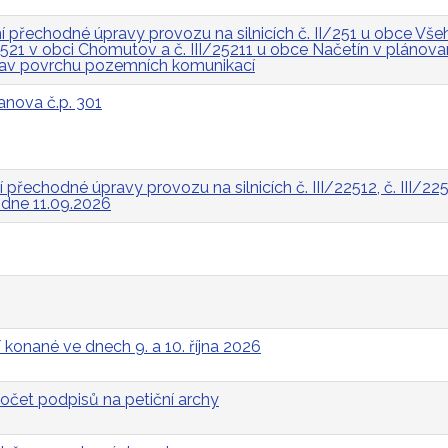
přechodné úpravy provozu na silnicích č. II/251 u obce Všeh
I/2521 v obci Chomutov a č. III/25211 u obce Načetín v pláno
rav povrchu pozemních komunikací
anova č.p. 301
řechodné úpravy provozu na silnicích č. III/22512, č. III/2252
a dne 11.09.2026
 konané ve dnech 9. a 10. října 2026
očet podpisů na petiční archy