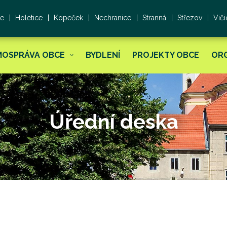
ce
Holetice
Kopeček
Nechranice
Stranná
Střezov
Viči
MOSPRÁVA OBCE
BYDLENÍ
PROJEKTY OBCE
OR
Úřední deska