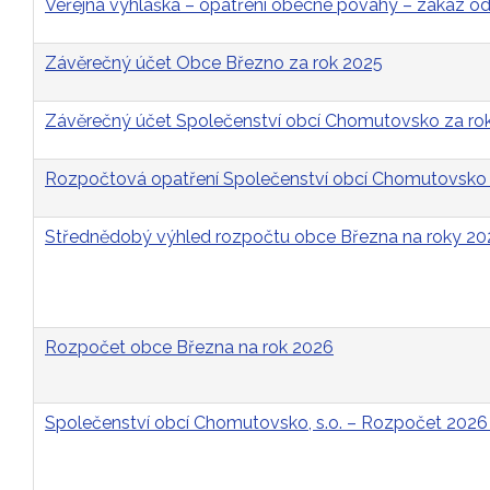
Veřejná vyhláška – opatření obecné povahy – zákaz 
Závěrečný účet Obce Březno za rok 2025
Závěrečný účet Společenství obcí Chomutovsko za ro
Rozpočtová opatření Společenství obcí Chomutovsko 
Střednědobý výhled rozpočtu obce Března na roky 2
Rozpočet obce Března na rok 2026
Společenství obcí Chomutovsko, s.o. – Rozpočet 2026