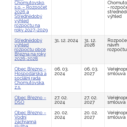
Chomutovsko,
Chomuto
s.o. – Rozpočet
- rozpoče
2026 a
středně
Střednědobý
výhled
výhled
rozpočtu na
roky 2027-2029
Střednědobý
31. 12. 2024
31. 12.
Rozpočet
výhled
2028
návrh
rozpočtu obce
rozpočtu
Března na roky
2026-2028
Obec Březno –
06. 03.
06. 03.
Veřejnop
Hospodářská a
2024
2027
smlouva
sociální rada
Chomutovska,
z.s.
Obec Březno –
27. 02.
27. 02.
Veřejnop
DSO
2024
2027
smlouva
Obec Březno –
20. 02.
20. 02.
Veřejnop
Vodní
2024
2027
smlouva
záchranná
služba