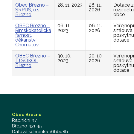
Obec Březno –
28. 11. 2023
28. 11.
Dotace z
SRPDŠ, o.s.,
2026
rozpočtu
Březno
obce
OBEC Březno –
06. 11.
06. 11.
Veřejnop
Římskokatolická
2023
2026
smlouva
farnost,
poskytnu
děkanství
dotace
Chomutov
OBEC Březno –
30. 10.
30. 10.
Veřejnop
TJ SOKOL
2023
2026
smlouva
Březno
poskytnu
dotace
Obec Březno
Radniční 97
Březno 431 45
Datová schránka: i6hbu8h