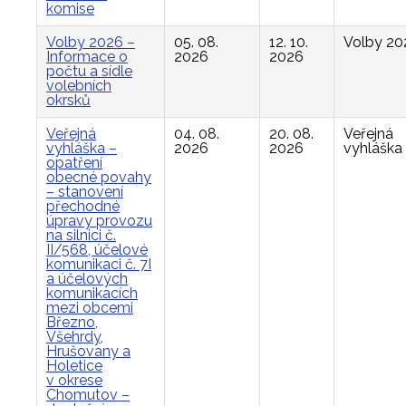
komise
Volby 2026 –
05. 08.
12. 10.
Volby 20
Informace o
2026
2026
počtu a sídle
volebních
okrsků
Veřejná
04. 08.
20. 08.
Veřejná
vyhláška –
2026
2026
vyhláška
opatření
obecné povahy
– stanovení
přechodné
úpravy provozu
na silnici č.
II/568, účelové
komunikaci č. 7I
a účelových
komunikacích
mezi obcemi
Březno,
Všehrdy,
Hrušovany a
Holetice
v okrese
Chomutov –