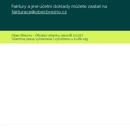
Faktury a jiné účetní doklady můžete zasílat na
fakturace@obecbrezno.cz
Obec Březno - Oficiální stránky obce © 2026 |
Všechna práva vyhrazena | vytvořeno u kufik.org