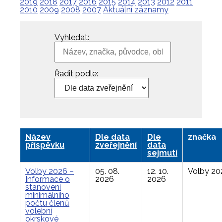
2019
2018
2017
2016
2015
2014
2013
2012
2011
2010
2009
2008
2007
Aktuální záznamy
Vyhledat:
Řadit podle:
Název
Dle data
Dle
značka
příspěvku
zveřejnění
data
sejmutí
Volby 2026 –
05. 08.
12. 10.
Volby 20
Informace o
2026
2026
stanovení
minimálního
počtu členů
volební
okrskové