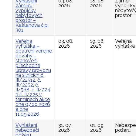
Vyhlášení
03. 08.
18. 08.
Záměr
záměru
2026
2026
výpůjčky
výpůjčky
nebytov
nebytových
prostor
prostor –
Kaštanova č.p.
301
Veřejná
03. 08.
19. 08.
Veřejná
vyhláška –
2026
2026
vyhláška
opatření veřejné
povahy –
stanovení
přechodné
úpravy provozu
na silnicích č.
III/22512, č.
III/2252, č.
II/568, č. II/224,
a č. II/225 v
termínech akce
dne 07.09.2026
a dne
11.09.2026
Vyhlášení
31. 07.
01. 09.
Nebezpe
nebezpečí
2026
2026
požáru
požáru