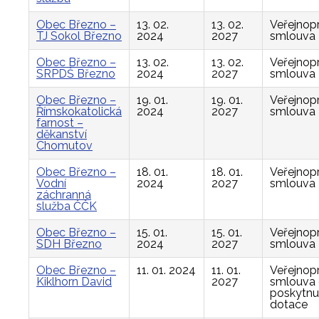
Obec Březno –
13. 02.
13. 02.
Veřejnop
TJ Sokol Březno
2024
2027
smlouva
Obec Březno –
13. 02.
13. 02.
Veřejnop
SRPDŠ Březno
2024
2027
smlouva
Obec Březno –
19. 01.
19. 01.
Veřejnop
Římskokatolická
2024
2027
smlouva
farnost –
děkanství
Chomutov
Obec Březno –
18. 01.
18. 01.
Veřejnop
Vodní
2024
2027
smlouva
záchranná
služba ČČK
Obec Březno –
15. 01.
15. 01.
Veřejnop
SDH Březno
2024
2027
smlouva
Obec Březno –
11. 01. 2024
11. 01.
Veřejnop
Kiklhorn David
2027
smlouva
poskytnu
dotace