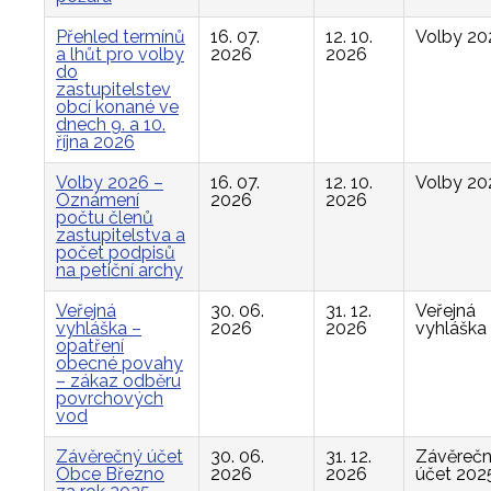
Přehled termínů
16. 07.
12. 10.
Volby 20
a lhůt pro volby
2026
2026
do
zastupitelstev
obcí konané ve
dnech 9. a 10.
října 2026
Volby 2026 –
16. 07.
12. 10.
Volby 20
Oznámení
2026
2026
počtu členů
zastupitelstva a
počet podpisů
na petiční archy
Veřejná
30. 06.
31. 12.
Veřejná
vyhláška –
2026
2026
vyhláška
opatření
obecné povahy
– zákaz odběru
povrchových
vod
Závěrečný účet
30. 06.
31. 12.
Závěreč
Obce Březno
2026
2026
účet 202