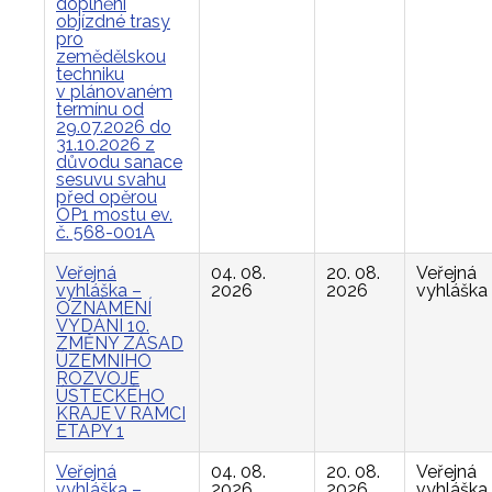
doplnění
objízdné trasy
pro
zemědělskou
techniku
v plánovaném
termínu od
29.07.2026 do
31.10.2026 z
důvodu sanace
sesuvu svahu
před opěrou
OP1 mostu ev.
č. 568-001A
Veřejná
04. 08.
20. 08.
Veřejná
vyhláška –
2026
2026
vyhláška
OZNÁMENÍ
VYDÁNÍ 10.
ZMĚNY ZÁSAD
ÚZEMNÍHO
ROZVOJE
ÚSTECKÉHO
KRAJE V RÁMCI
ETAPY 1
Veřejná
04. 08.
20. 08.
Veřejná
vyhláška –
2026
2026
vyhláška