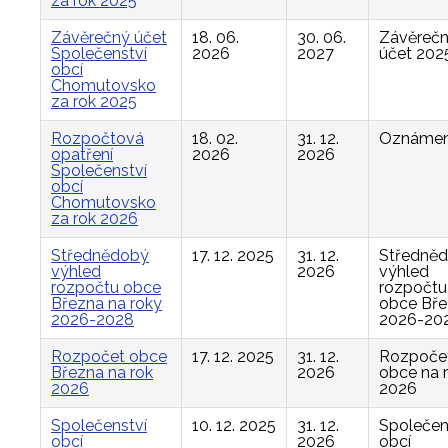
za rok 2025
Závěrečný účet
18. 06.
30. 06.
Závěreč
Společenství
2026
2027
účet 202
obcí
Chomutovsko
za rok 2025
Rozpočtová
18. 02.
31. 12.
Oznámen
opatření
2026
2026
Společenství
obcí
Chomutovsko
za rok 2026
Střednědobý
17. 12. 2025
31. 12.
Středně
výhled
2026
výhled
rozpočtu obce
rozpočtu
Března na roky
obce Bř
2026-2028
2026-20
Rozpočet obce
17. 12. 2025
31. 12.
Rozpoče
Března na rok
2026
obce na 
2026
2026
Společenství
10. 12. 2025
31. 12.
Společen
obcí
2026
obcí