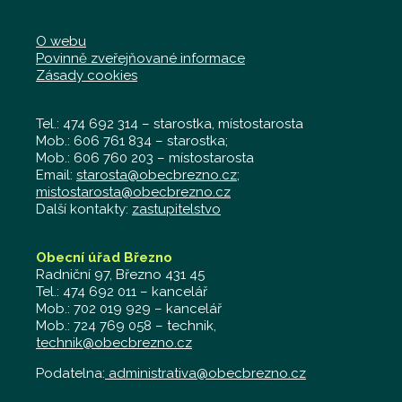
O webu
Povinně zveřejňované informace
Zásady cookies
Tel.: 474 692 314 – starostka, místostarosta
Mob.: 606 761 834 – starostka;
Mob.: 606 760 203 – místostarosta
Email:
starosta@obecbrezno.cz
;
mistostarosta@obecbrezno.cz
Další kontakty:
zastupitelstvo
Obecní úřad Březno
Radniční 97, Březno 431 45
Tel.: 474 692 011 – kancelář
Mob.: 702 019 929 – kancelář
Mob.: 724 769 058 – technik,
technik@obecbrezno.cz
Podatelna:
administrativa@obecbrezno.cz