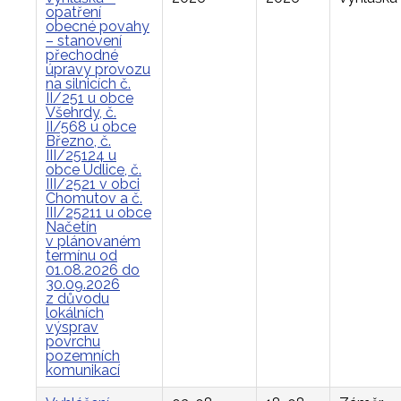
opatření
obecné povahy
– stanovení
přechodné
úpravy provozu
na silnicích č.
II/251 u obce
Všehrdy, č.
II/568 u obce
Březno, č.
III/25124 u
obce Údlice, č.
III/2521 v obci
Chomutov a č.
III/25211 u obce
Načetín
v plánovaném
termínu od
01.08.2026 do
30.09.2026
z důvodu
lokálních
výsprav
povrchu
pozemních
komunikací