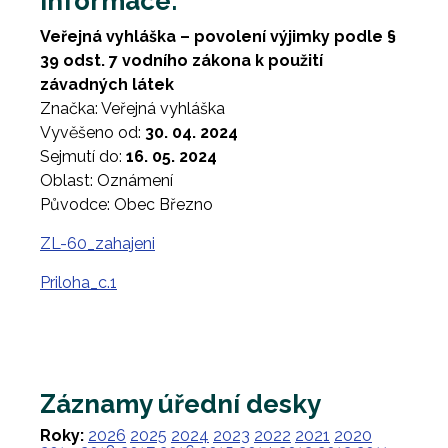
Informace:
Veřejná vyhláška – povolení výjimky podle §
39 odst. 7 vodního zákona k použití
závadných látek
Značka: Veřejná vyhláška
Vyvěšeno od:
30. 04. 2024
Sejmutí do:
16. 05. 2024
Oblast: Oznámení
Původce: Obec Březno
ZL-60_zahajeni
Priloha_c.1
Záznamy úřední desky
Roky:
2026
2025
2024
2023
2022
2021
2020