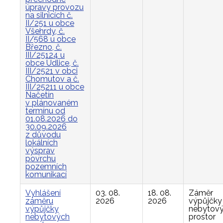
úpravy provozu
na silnicích č.
II/251 u obce
Všehrdy, č.
II/568 u obce
Březno, č.
III/25124 u
obce Údlice, č.
III/2521 v obci
Chomutov a č.
III/25211 u obce
Načetín
v plánovaném
termínu od
01.08.2026 do
30.09.2026
z důvodu
lokálních
výsprav
povrchu
pozemních
komunikací
Vyhlášení
03. 08.
18. 08.
Záměr
záměru
2026
2026
výpůjčky
výpůjčky
nebytov
nebytových
prostor