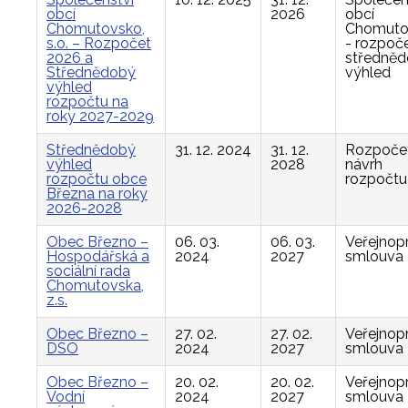
obcí
2026
obcí
Chomutovsko,
Chomuto
s.o. – Rozpočet
- rozpoče
2026 a
středně
Střednědobý
výhled
výhled
rozpočtu na
roky 2027-2029
Střednědobý
31. 12. 2024
31. 12.
Rozpočet
výhled
2028
návrh
rozpočtu obce
rozpočtu
Března na roky
2026-2028
Obec Březno –
06. 03.
06. 03.
Veřejnop
Hospodářská a
2024
2027
smlouva
sociální rada
Chomutovska,
z.s.
Obec Březno –
27. 02.
27. 02.
Veřejnop
DSO
2024
2027
smlouva
Obec Březno –
20. 02.
20. 02.
Veřejnop
Vodní
2024
2027
smlouva