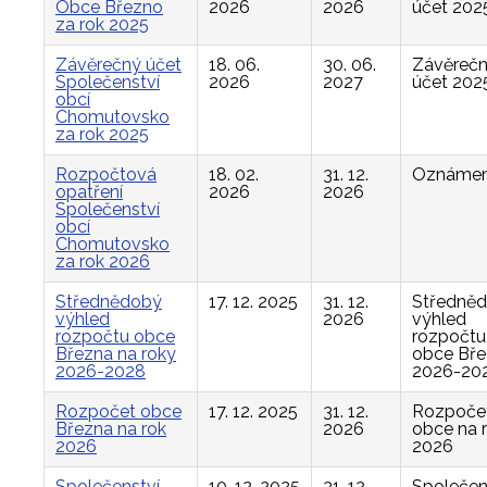
Obce Březno
2026
2026
účet 202
za rok 2025
Závěrečný účet
18. 06.
30. 06.
Závěreč
Společenství
2026
2027
účet 202
obcí
Chomutovsko
za rok 2025
Rozpočtová
18. 02.
31. 12.
Oznámen
opatření
2026
2026
Společenství
obcí
Chomutovsko
za rok 2026
Střednědobý
17. 12. 2025
31. 12.
Středně
výhled
2026
výhled
rozpočtu obce
rozpočtu
Března na roky
obce Bř
2026-2028
2026-20
Rozpočet obce
17. 12. 2025
31. 12.
Rozpoče
Března na rok
2026
obce na 
2026
2026
Společenství
10. 12. 2025
31. 12.
Společen