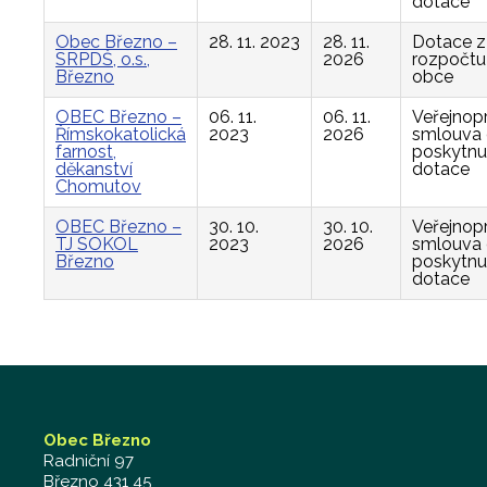
dotace
Obec Březno –
28. 11. 2023
28. 11.
Dotace z
SRPDŠ, o.s.,
2026
rozpočtu
Březno
obce
OBEC Březno –
06. 11.
06. 11.
Veřejnop
Římskokatolická
2023
2026
smlouva
farnost,
poskytnu
děkanství
dotace
Chomutov
OBEC Březno –
30. 10.
30. 10.
Veřejnop
TJ SOKOL
2023
2026
smlouva
Březno
poskytnu
dotace
Obec Březno
Radniční 97
Březno 431 45