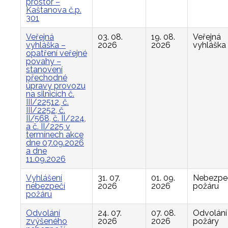
prostor –
Kaštanova č.p.
301
Veřejná
03. 08.
19. 08.
Veřejná
vyhláška –
2026
2026
vyhláška
opatření veřejné
povahy –
stanovení
přechodné
úpravy provozu
na silnicích č.
III/22512, č.
III/2252, č.
II/568, č. II/224,
a č. II/225 v
termínech akce
dne 07.09.2026
a dne
11.09.2026
Vyhlášení
31. 07.
01. 09.
Nebezpe
nebezpečí
2026
2026
požáru
požáru
Odvolání
24. 07.
07. 08.
Odvolání
zvýšeného
2026
2026
požáry