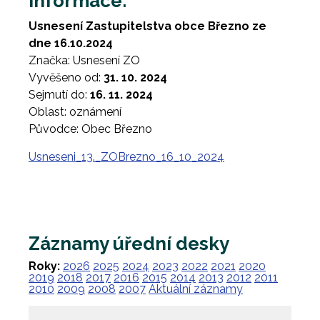
Informace:
Usnesení Zastupitelstva obce Březno ze
dne 16.10.2024
Značka: Usnesení ZO
Vyvěšeno od:
31. 10. 2024
Sejmutí do:
16. 11. 2024
Oblast: oznámení
Původce: Obec Březno
Usneseni_13._ZOBrezno_16_10_2024
Záznamy úřední desky
Roky:
2026
2025
2024
2023
2022
2021
2020
2019
2018
2017
2016
2015
2014
2013
2012
2011
2010
2009
2008
2007
Aktuální záznamy