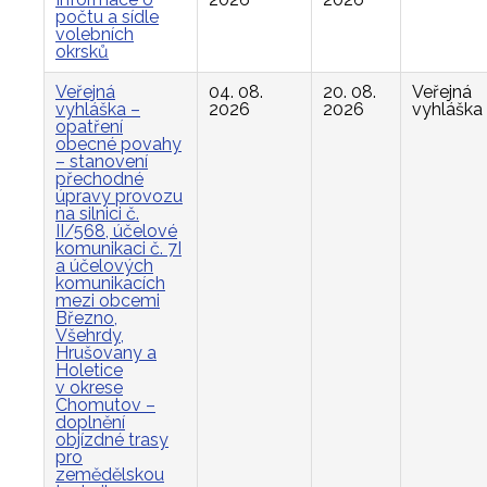
počtu a sídle
volebních
okrsků
Veřejná
04. 08.
20. 08.
Veřejná
vyhláška –
2026
2026
vyhláška
opatření
obecné povahy
– stanovení
přechodné
úpravy provozu
na silnici č.
II/568, účelové
komunikaci č. 7I
a účelových
komunikacích
mezi obcemi
Březno,
Všehrdy,
Hrušovany a
Holetice
v okrese
Chomutov –
doplnění
objízdné trasy
pro
zemědělskou