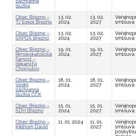
záchranná
služba
Obec Březno –
13. 02.
13. 02.
Veřejnop
TJ Sokol Březno
2024
2027
smlouva
Obec Březno –
13. 02.
13. 02.
Veřejnop
SRPDŠ Březno
2024
2027
smlouva
Obec Březno –
19. 01.
19. 01.
Veřejnop
Římskokatolická
2024
2027
smlouva
farnost –
děkanství
Chomutov
Obec Březno –
18. 01.
18. 01.
Veřejnop
Vodní
2024
2027
smlouva
záchranná
služba ČČK
Obec Březno –
15. 01.
15. 01.
Veřejnop
SDH Březno
2024
2027
smlouva
Obec Březno –
11. 01. 2024
11. 01.
Veřejnop
Kiklhorn David
2027
smlouva
poskytnu