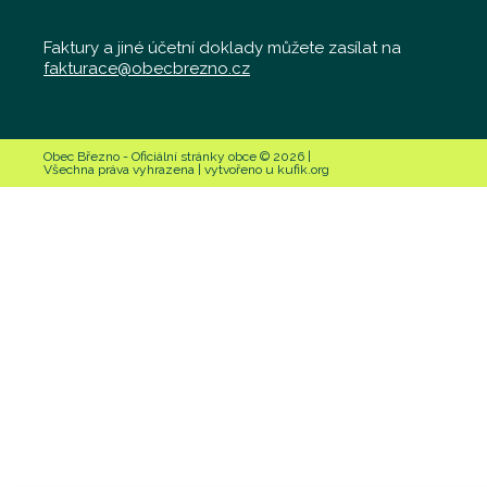
Faktury a jiné účetní doklady můžete zasílat na
fakturace@obecbrezno.cz
Obec Březno - Oficiální stránky obce © 2026 |
Všechna práva vyhrazena | vytvořeno u kufik.org