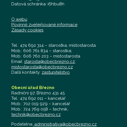
Datová schránka: i6hbu8h
O webu
Povinně zveřejňované informace
Zásady cookies
Tel.: 474 692 314 – starostka, místostarosta
Mob.: 606 761 834 – starostka;
Mob.: 606 760 203 – místostarosta
Email:
starosta@obecbrezno.cz
;
mistostarosta@obecbrezno.cz
Další kontakty:
zastupitelstvo
Obecní úřad Březno
Radniční 97, Březno 431 45
Tel.: 474 692 011 – kancelář
Mob.: 702 019 929 – kancelář
Mob.: 724 769 058 – technik,
technik@obecbrezno.cz
Podatelna:
administrativa@obecbrezno.cz