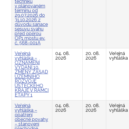
techniku
v plánovaném
termínu od
29.07.2026 do
31.10.2026 z
důvodu sanace
sesuvu svahu
před opěrou
OP1 mostu ev.
č. 568-001A
Veřejná
04. 08.
20. 08.
Veřejná
vyhláška –
2026
2026
vyhláška
OZNÁMENÍ
VYDÁNÍ 10.
ZMĚNY ZÁSAD
ÚZEMNÍHO
ROZVOJE
ÚSTECKÉHO
KRAJE V RÁMCI
ETAPY 1
Veřejná
04. 08.
20. 08.
Veřejná
vyhláška –
2026
2026
vyhláška
opatření
obecné povahy
– stanovení
přechodné