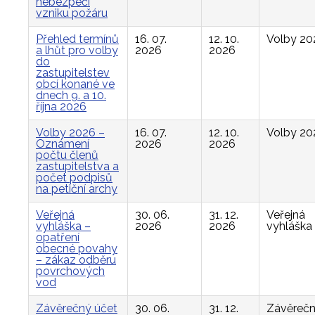
nebezpečí
vzniku požáru
Přehled termínů
16. 07.
12. 10.
Volby 20
a lhůt pro volby
2026
2026
do
zastupitelstev
obcí konané ve
dnech 9. a 10.
října 2026
Volby 2026 –
16. 07.
12. 10.
Volby 20
Oznámení
2026
2026
počtu členů
zastupitelstva a
počet podpisů
na petiční archy
Veřejná
30. 06.
31. 12.
Veřejná
vyhláška –
2026
2026
vyhláška
opatření
obecné povahy
– zákaz odběru
povrchových
vod
Závěrečný účet
30. 06.
31. 12.
Závěreč