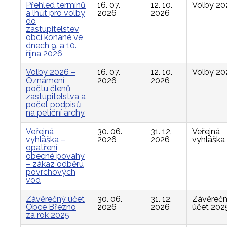
Přehled termínů
16. 07.
12. 10.
Volby 20
a lhůt pro volby
2026
2026
do
zastupitelstev
obcí konané ve
dnech 9. a 10.
října 2026
Volby 2026 –
16. 07.
12. 10.
Volby 20
Oznámení
2026
2026
počtu členů
zastupitelstva a
počet podpisů
na petiční archy
Veřejná
30. 06.
31. 12.
Veřejná
vyhláška –
2026
2026
vyhláška
opatření
obecné povahy
– zákaz odběru
povrchových
vod
Závěrečný účet
30. 06.
31. 12.
Závěreč
Obce Březno
2026
2026
účet 202
za rok 2025