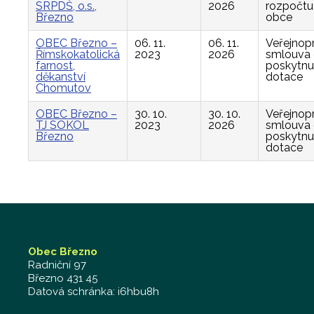
SRPDŠ, o.s.,
2026
rozpočtu
Březno
obce
OBEC Březno –
06. 11.
06. 11.
Veřejnop
Římskokatolická
2023
2026
smlouva
farnost,
poskytnu
děkanství
dotace
Chomutov
OBEC Březno –
30. 10.
30. 10.
Veřejnop
TJ SOKOL
2023
2026
smlouva
Březno
poskytnu
dotace
Obec Březno
Radniční 97
Březno 431 45
Datová schránka: i6hbu8h