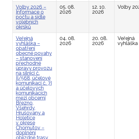
Volby 2026 –
05. 08.
12. 10.
Volby 20
Informace o
2026
2026
počtu a sídle
volebních
okrsků
Veřejná
04. 08.
20. 08.
Veřejná
vyhláška –
2026
2026
vyhláška
opatření
obecné povahy
– stanovení
přechodné
úpravy provozu
na silnici č.
II/568, účelové
komunikaci č. 7I
a účelových
komunikacích
mezi obcemi
Březno,
Všehrdy,
Hrušovany a
Holetice
v okrese
Chomutov –
doplnění
objízdné trasy