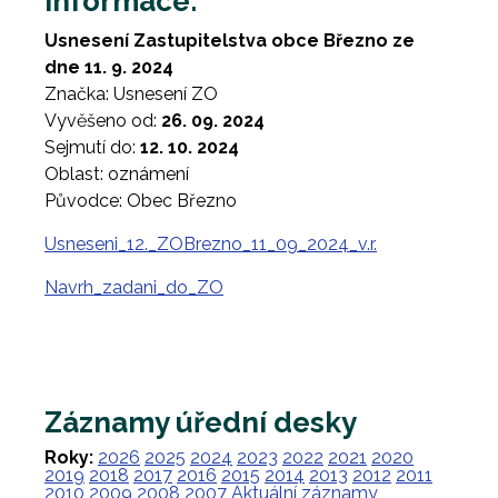
Informace:
Usnesení Zastupitelstva obce Březno ze
dne 11. 9. 2024
Značka: Usnesení ZO
Vyvěšeno od:
26. 09. 2024
Sejmutí do:
12. 10. 2024
Oblast: oznámení
Původce: Obec Březno
Usneseni_12._ZOBrezno_11_09_2024_v.r.
Navrh_zadani_do_ZO
Záznamy úřední desky
Roky:
2026
2025
2024
2023
2022
2021
2020
2019
2018
2017
2016
2015
2014
2013
2012
2011
2010
2009
2008
2007
Aktuální záznamy