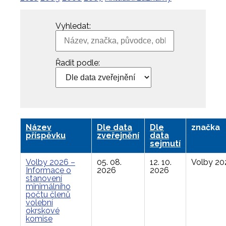
Vyhledat:
Řadit podle:
Název
Dle data
Dle
značka
příspěvku
zveřejnění
data
sejmutí
Volby 2026 –
05. 08.
12. 10.
Volby 20
Informace o
2026
2026
stanovení
minimálního
počtu členů
volební
okrskové
komise