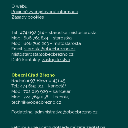
O webu
Povinně zveřejňované informace
Zásady cookies
Tel.: 474 692 314 – starostka, místostarosta
Mob.: 606 761 834 – starostka;
Mob.: 606 760 203 – místostarosta
Email:
starosta@obecbrezno.cz
;
mistostarosta@obecbrezno.cz
Další kontakty:
zastupitelstvo
Obecní úřad Březno
Radniční 97, Březno 431 45
Tel.: 474 692 011 – kancelář
Mob.: 702 019 929 – kancelář
Mob.: 724 769 058 – technik,
technik@obecbrezno.cz
Podatelna:
administrativa@obecbrezno.cz
Faktury a jiné účetní doklady můžete zasílat na