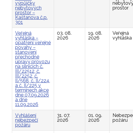
výpůjčky
nebytov
nebytových
prostor
prostor –
Kaštanova č.p.
301
Veřejná
03. 08.
19. 08.
Veřejná
vyhláška –
2026
2026
vyhláška
opatření veřejné
povahy –
stanovení
přechodné
úpravy provozu
na silnicích č.
III/22512, č.
III/2252, č.
II/568, č. II/224,
a č. II/225 v
termínech akce
dne 07.09.2026
a dne
11.09.2026
Vyhlášení
31. 07.
01. 09.
Nebezpe
nebezpečí
2026
2026
požáru
požáru