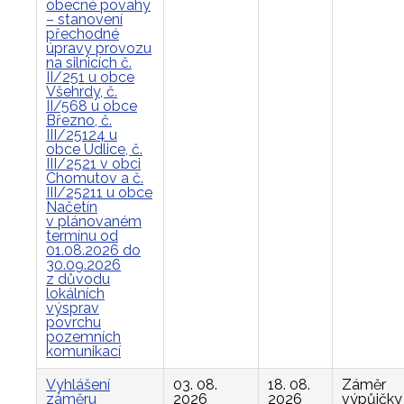
obecné povahy
– stanovení
přechodné
úpravy provozu
na silnicích č.
II/251 u obce
Všehrdy, č.
II/568 u obce
Březno, č.
III/25124 u
obce Údlice, č.
III/2521 v obci
Chomutov a č.
III/25211 u obce
Načetín
v plánovaném
termínu od
01.08.2026 do
30.09.2026
z důvodu
lokálních
výsprav
povrchu
pozemních
komunikací
Vyhlášení
03. 08.
18. 08.
Záměr
záměru
2026
2026
výpůjčky