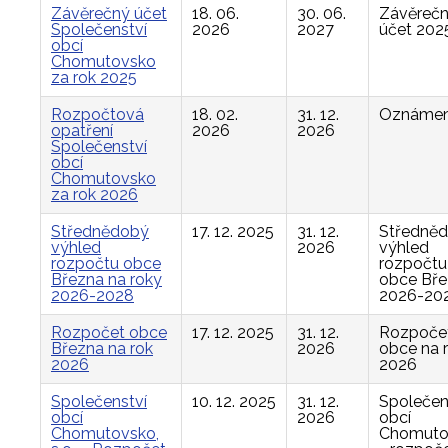
Závěrečný účet
18. 06.
30. 06.
Závěreč
Společenství
2026
2027
účet 202
obcí
Chomutovsko
za rok 2025
Rozpočtová
18. 02.
31. 12.
Oznámen
opatření
2026
2026
Společenství
obcí
Chomutovsko
za rok 2026
Střednědobý
17. 12. 2025
31. 12.
Středně
výhled
2026
výhled
rozpočtu obce
rozpočtu
Března na roky
obce Bř
2026-2028
2026-20
Rozpočet obce
17. 12. 2025
31. 12.
Rozpoče
Března na rok
2026
obce na 
2026
2026
Společenství
10. 12. 2025
31. 12.
Společen
obcí
2026
obcí
Chomutovsko,
Chomuto