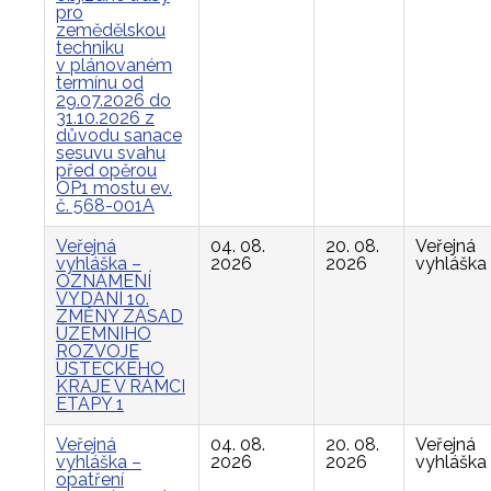
pro
zemědělskou
techniku
v plánovaném
termínu od
29.07.2026 do
31.10.2026 z
důvodu sanace
sesuvu svahu
před opěrou
OP1 mostu ev.
č. 568-001A
Veřejná
04. 08.
20. 08.
Veřejná
vyhláška –
2026
2026
vyhláška
OZNÁMENÍ
VYDÁNÍ 10.
ZMĚNY ZÁSAD
ÚZEMNÍHO
ROZVOJE
ÚSTECKÉHO
KRAJE V RÁMCI
ETAPY 1
Veřejná
04. 08.
20. 08.
Veřejná
vyhláška –
2026
2026
vyhláška
opatření