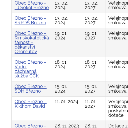
Obec Březno –
13. 02.
13. 02.
Veřejnop
TJ Sokol Březno
2024
2027
smlouva
Obec Březno –
13. 02.
13. 02.
Veřejnop
SRPDŠ Březno
2024
2027
smlouva
Obec Březno –
19. 01.
19. 01.
Veřejnop
Římskokatolická
2024
2027
smlouva
farnost –
děkanství
Chomutov
Obec Březno –
18. 01.
18. 01.
Veřejnop
Vodní
2024
2027
smlouva
záchranná
služba ČČK
Obec Březno –
15. 01.
15. 01.
Veřejnop
SDH Březno
2024
2027
smlouva
Obec Březno –
11. 01. 2024
11. 01.
Veřejnop
Kiklhorn David
2027
smlouva
poskytnu
dotace
Obec Březno –
28. 11. 2023
28. 11.
Dotace z