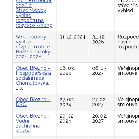
s.o. – Rozpočet
- rozpoče
2026 a
středně
Střednědobý
výhled
výhled
rozpočtu na
roky 2027-2029
Střednědobý
31. 12. 2024
31. 12.
Rozpočet
výhled
2028
návrh
rozpočtu obce
rozpočtu
Března na roky
2026-2028
Obec Březno –
06. 03.
06. 03.
Veřejnop
Hospodářská a
2024
2027
smlouva
sociální rada
Chomutovska,
z.s.
Obec Březno –
27. 02.
27. 02.
Veřejnop
DSO
2024
2027
smlouva
Obec Březno –
20. 02.
20. 02.
Veřejnop
Vodní
2024
2027
smlouva
záchranná
služba