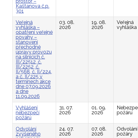
prostor –
Kaštanova č.p.
301
Veřejná
03. 08.
19. 08.
Veřejná
vyhláška –
2026
2026
vyhláška
opatření veřejné
povahy –
stanovení
přechodné
úpravy provozu
na silnicích č.
III/22512, č.
III/2252, č.
II/568, č. II/224,
a č. II/225 v
termínech akce
dne 07.09.2026
a dne
11.09.2026
Vyhlášení
31. 07.
01. 09.
Nebezpe
nebezpečí
2026
2026
požáru
požáru
Odvolání
24. 07.
07. 08.
Odvolání
zvýšeného
2026
2026
požáry