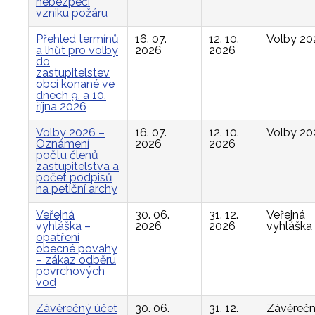
nebezpečí
vzniku požáru
Přehled termínů
16. 07.
12. 10.
Volby 20
a lhůt pro volby
2026
2026
do
zastupitelstev
obcí konané ve
dnech 9. a 10.
října 2026
Volby 2026 –
16. 07.
12. 10.
Volby 20
Oznámení
2026
2026
počtu členů
zastupitelstva a
počet podpisů
na petiční archy
Veřejná
30. 06.
31. 12.
Veřejná
vyhláška –
2026
2026
vyhláška
opatření
obecné povahy
– zákaz odběru
povrchových
vod
Závěrečný účet
30. 06.
31. 12.
Závěreč