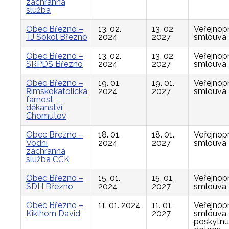
záchranná
služba
Obec Březno –
13. 02.
13. 02.
Veřejnop
TJ Sokol Březno
2024
2027
smlouva
Obec Březno –
13. 02.
13. 02.
Veřejnop
SRPDŠ Březno
2024
2027
smlouva
Obec Březno –
19. 01.
19. 01.
Veřejnop
Římskokatolická
2024
2027
smlouva
farnost –
děkanství
Chomutov
Obec Březno –
18. 01.
18. 01.
Veřejnop
Vodní
2024
2027
smlouva
záchranná
služba ČČK
Obec Březno –
15. 01.
15. 01.
Veřejnop
SDH Březno
2024
2027
smlouva
Obec Březno –
11. 01. 2024
11. 01.
Veřejnop
Kiklhorn David
2027
smlouva
poskytnu