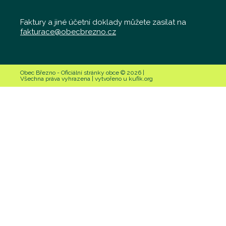
Faktury a jiné účetní doklady můžete zasílat na
fakturace@obecbrezno.cz
Obec Březno - Oficiální stránky obce © 2026 |
Všechna práva vyhrazena | vytvořeno u kufik.org