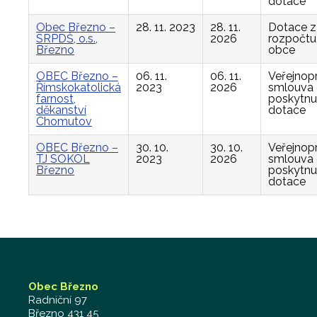
dotace
Obec Březno –
28. 11. 2023
28. 11.
Dotace z
SRPDŠ, o.s.,
2026
rozpočtu
Březno
obce
OBEC Březno –
06. 11.
06. 11.
Veřejnop
Římskokatolická
2023
2026
smlouva
farnost,
poskytnu
děkanství
dotace
Chomutov
OBEC Březno –
30. 10.
30. 10.
Veřejnop
TJ SOKOL
2023
2026
smlouva
Březno
poskytnu
dotace
Obec Březno
Radniční 97
Březno 431 45