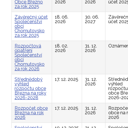
Obce Březno
2026
2026
účet 202
za rok 2025
Závěrečný účet
18. 06.
30. 06.
Závěreč
Společenství
2026
2027
účet 202
obcí
Chomutovsko
za rok 2025
Rozpočtová
18. 02.
31. 12.
Oznámen
opatření
2026
2026
Společenství
obcí
Chomutovsko
za rok 2026
Střednědobý
17. 12. 2025
31. 12.
Středně
výhled
2026
výhled
rozpočtu obce
rozpočtu
Března na roky
obce Bř
2026-2028
2026-20
Rozpočet obce
17. 12. 2025
31. 12.
Rozpoče
Března na rok
2026
obce na 
2026
2026
Společenství
10. 12. 2025
31. 12.
Společen