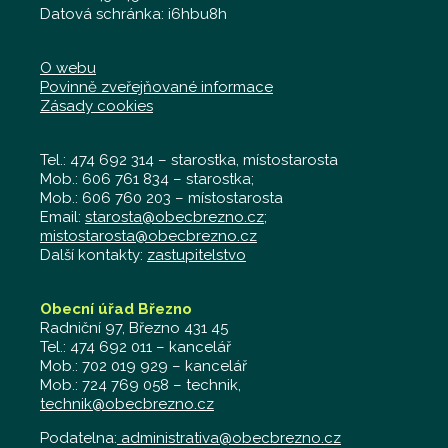
Datová schránka: i6hbu8h
O webu
Povinně zveřejňované informace
Zásady cookies
Tel.: 474 692 314 – starostka, místostarosta
Mob.: 606 761 834 – starostka;
Mob.: 606 760 203 – místostarosta
Email:
starosta@obecbrezno.cz
;
mistostarosta@obecbrezno.cz
Další kontakty:
zastupitelstvo
Obecní úřad Březno
Radniční 97, Březno 431 45
Tel.: 474 692 011 – kancelář
Mob.: 702 019 929 – kancelář
Mob.: 724 769 058 – technik,
technik@obecbrezno.cz
Podatelna:
administrativa@obecbrezno.cz