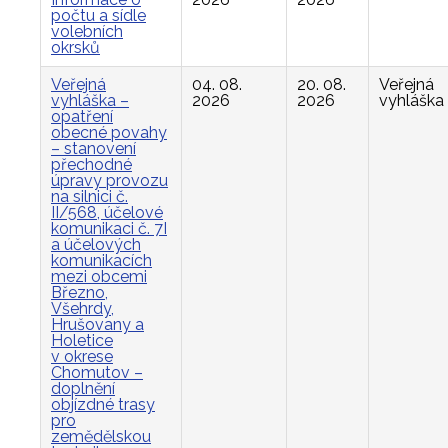
počtu a sídle
volebních
okrsků
Veřejná
04. 08.
20. 08.
Veřejná
vyhláška –
2026
2026
vyhláška
opatření
obecné povahy
– stanovení
přechodné
úpravy provozu
na silnici č.
II/568, účelové
komunikaci č. 7I
a účelových
komunikacích
mezi obcemi
Březno,
Všehrdy,
Hrušovany a
Holetice
v okrese
Chomutov –
doplnění
objízdné trasy
pro
zemědělskou