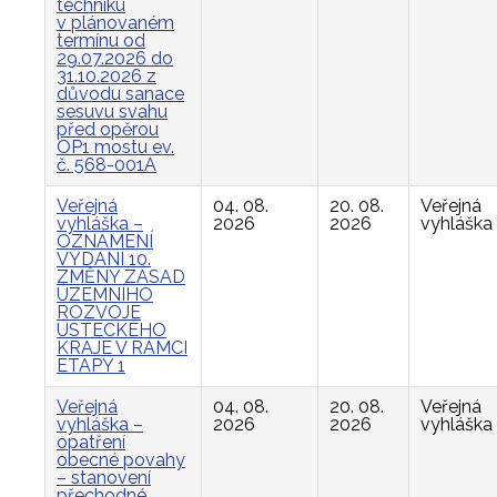
techniku
v plánovaném
termínu od
29.07.2026 do
31.10.2026 z
důvodu sanace
sesuvu svahu
před opěrou
OP1 mostu ev.
č. 568-001A
Veřejná
04. 08.
20. 08.
Veřejná
vyhláška –
2026
2026
vyhláška
OZNÁMENÍ
VYDÁNÍ 10.
ZMĚNY ZÁSAD
ÚZEMNÍHO
ROZVOJE
ÚSTECKÉHO
KRAJE V RÁMCI
ETAPY 1
Veřejná
04. 08.
20. 08.
Veřejná
vyhláška –
2026
2026
vyhláška
opatření
obecné povahy
– stanovení
přechodné