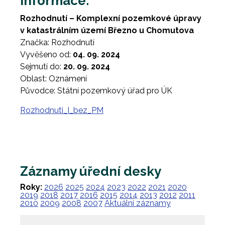
Informace:
Rozhodnutí – Komplexní pozemkové úpravy
v katastrálním území Březno u Chomutova
Značka: Rozhodnutí
Vyvěšeno od:
04. 09. 2024
Sejmutí do:
20. 09. 2024
Oblast: Oznámení
Původce: Státní pozemkový úřad pro ÚK
Rozhodnuti_I_bez_PM
Záznamy úřední desky
Roky:
2026
2025
2024
2023
2022
2021
2020
2019
2018
2017
2016
2015
2014
2013
2012
2011
2010
2009
2008
2007
Aktuální záznamy