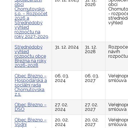
obcí
2026
obcí
Chomutovsko,
Chomuto
s.o. – Rozpočet
- rozpoče
2026 a
středně
Střednědobý
výhled
výhled
rozpočtu na
roky 2027-2029
Střednědobý
31. 12. 2024
31. 12.
Rozpočet
výhled
2028
návrh
rozpočtu obce
rozpočtu
Března na roky
2026-2028
Obec Březno –
06. 03.
06. 03.
Veřejnop
Hospodářská a
2024
2027
smlouva
sociální rada
Chomutovska,
z.s.
Obec Březno –
27. 02.
27. 02.
Veřejnop
DSO
2024
2027
smlouva
Obec Březno –
20. 02.
20. 02.
Veřejnop
Vodní
2024
2027
smlouva