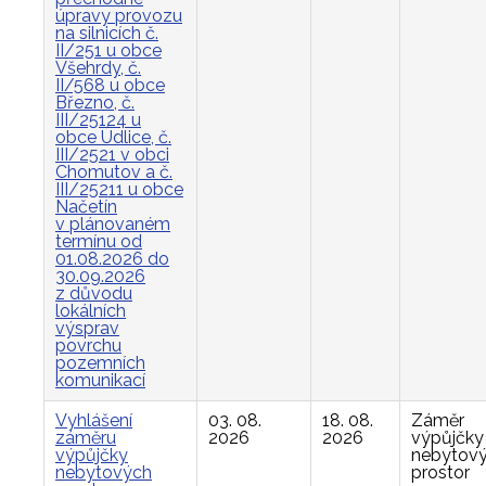
úpravy provozu
na silnicích č.
II/251 u obce
Všehrdy, č.
II/568 u obce
Březno, č.
III/25124 u
obce Údlice, č.
III/2521 v obci
Chomutov a č.
III/25211 u obce
Načetín
v plánovaném
termínu od
01.08.2026 do
30.09.2026
z důvodu
lokálních
výsprav
povrchu
pozemních
komunikací
Vyhlášení
03. 08.
18. 08.
Záměr
záměru
2026
2026
výpůjčky
výpůjčky
nebytov
nebytových
prostor