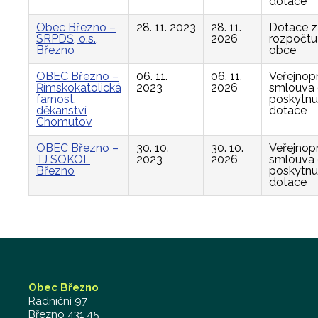
dotace
Obec Březno –
28. 11. 2023
28. 11.
Dotace z
SRPDŠ, o.s.,
2026
rozpočtu
Březno
obce
OBEC Březno –
06. 11.
06. 11.
Veřejnop
Římskokatolická
2023
2026
smlouva
farnost,
poskytnu
děkanství
dotace
Chomutov
OBEC Březno –
30. 10.
30. 10.
Veřejnop
TJ SOKOL
2023
2026
smlouva
Březno
poskytnu
dotace
Obec Březno
Radniční 97
Březno 431 45