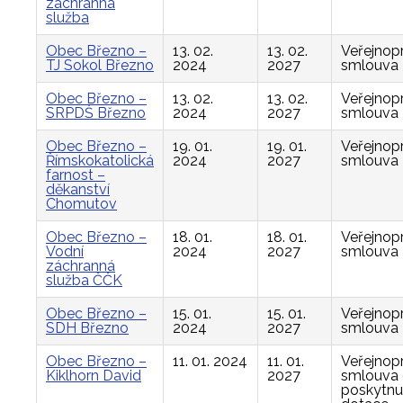
záchranná
služba
Obec Březno –
13. 02.
13. 02.
Veřejnop
TJ Sokol Březno
2024
2027
smlouva
Obec Březno –
13. 02.
13. 02.
Veřejnop
SRPDŠ Březno
2024
2027
smlouva
Obec Březno –
19. 01.
19. 01.
Veřejnop
Římskokatolická
2024
2027
smlouva
farnost –
děkanství
Chomutov
Obec Březno –
18. 01.
18. 01.
Veřejnop
Vodní
2024
2027
smlouva
záchranná
služba ČČK
Obec Březno –
15. 01.
15. 01.
Veřejnop
SDH Březno
2024
2027
smlouva
Obec Březno –
11. 01. 2024
11. 01.
Veřejnop
Kiklhorn David
2027
smlouva
poskytnu