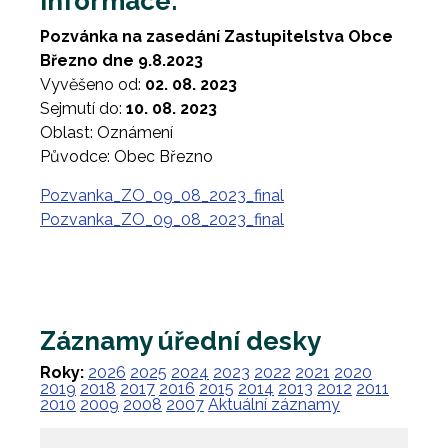
Informace:
Pozvánka na zasedání Zastupitelstva Obce
Březno dne 9.8.2023
Vyvěšeno od:
02. 08. 2023
Sejmutí do:
10. 08. 2023
Oblast: Oznámení
Původce: Obec Březno
Pozvanka_ZO_09_08_2023_final
Pozvanka_ZO_09_08_2023_final
Záznamy úřední desky
Roky:
2026
2025
2024
2023
2022
2021
2020
2019
2018
2017
2016
2015
2014
2013
2012
2011
2010
2009
2008
2007
Aktuální záznamy