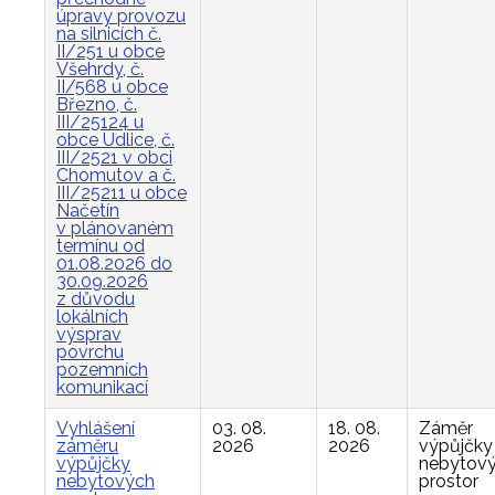
úpravy provozu
na silnicích č.
II/251 u obce
Všehrdy, č.
II/568 u obce
Březno, č.
III/25124 u
obce Údlice, č.
III/2521 v obci
Chomutov a č.
III/25211 u obce
Načetín
v plánovaném
termínu od
01.08.2026 do
30.09.2026
z důvodu
lokálních
výsprav
povrchu
pozemních
komunikací
Vyhlášení
03. 08.
18. 08.
Záměr
záměru
2026
2026
výpůjčky
výpůjčky
nebytov
nebytových
prostor