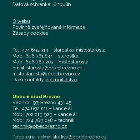
Datová schránka: i6hbu8h
O webu
Povinně zveřejňované informace
Zásady cookies
Tel.: 474 692 314 – starostka, místostarosta
Mob.: 606 761 834 – starostka;
Mob.: 606 760 203 – místostarosta
Email:
starosta@obecbrezno.cz
;
mistostarosta@obecbrezno.cz
Další kontakty:
zastupitelstvo
Obecní úřad Březno
Radniční 97, Březno 431 45
Tel.: 474 692 011 – kancelář
Mob.: 702 019 929 – kancelář
Mob.: 724 769 058 – technik,
technik@obecbrezno.cz
Podatelna:
administrativa@obecbrezno.cz