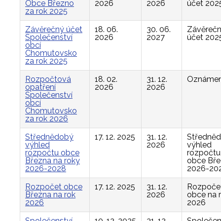
Obce Březno
2026
2026
účet 202
za rok 2025
Závěrečný účet
18. 06.
30. 06.
Závěreč
Společenství
2026
2027
účet 202
obcí
Chomutovsko
za rok 2025
Rozpočtová
18. 02.
31. 12.
Oznámen
opatření
2026
2026
Společenství
obcí
Chomutovsko
za rok 2026
Střednědobý
17. 12. 2025
31. 12.
Středně
výhled
2026
výhled
rozpočtu obce
rozpočtu
Března na roky
obce Bř
2026-2028
2026-20
Rozpočet obce
17. 12. 2025
31. 12.
Rozpoče
Března na rok
2026
obce na 
2026
2026
Společenství
10. 12. 2025
31. 12.
Společen