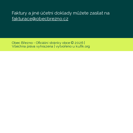
Faktury a jiné účetní doklady můžete zasílat na
fakturace@obecbrezno.cz
Obec Březno - Oficiální stránky obce © 2026 |
Všechna práva vyhrazena | vytvořeno u kufik.org