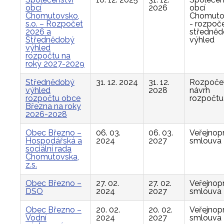
obcí
2026
obcí
Chomutovsko,
Chomuto
s.o. – Rozpočet
- rozpoče
2026 a
středně
Střednědobý
výhled
výhled
rozpočtu na
roky 2027-2029
Střednědobý
31. 12. 2024
31. 12.
Rozpočet
výhled
2028
návrh
rozpočtu obce
rozpočtu
Března na roky
2026-2028
Obec Březno –
06. 03.
06. 03.
Veřejnop
Hospodářská a
2024
2027
smlouva
sociální rada
Chomutovska,
z.s.
Obec Březno –
27. 02.
27. 02.
Veřejnop
DSO
2024
2027
smlouva
Obec Březno –
20. 02.
20. 02.
Veřejnop
Vodní
2024
2027
smlouva