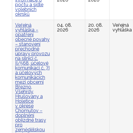
počtu a sídle
volebních
okrsků
Veřejná
04. 08.
20. 08.
Veřejná
vyhláška –
2026
2026
vyhláška
opatření
obecné povahy
– stanovení
přechodné
úpravy provozu
na silnici č.
II/568, účelové
komunikaci č. 7I
a účelových
komunikacích
mezi obcemi
Březno,
Všehrdy,
Hrušovany a
Holetice
v okrese
Chomutov –
doplnění
objízdné trasy
pro
zemědělskou