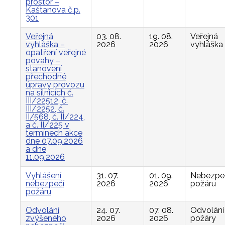
prostor –
Kaštanova č.p.
301
Veřejná
03. 08.
19. 08.
Veřejná
vyhláška –
2026
2026
vyhláška
opatření veřejné
povahy –
stanovení
přechodné
úpravy provozu
na silnicích č.
III/22512, č.
III/2252, č.
II/568, č. II/224,
a č. II/225 v
termínech akce
dne 07.09.2026
a dne
11.09.2026
Vyhlášení
31. 07.
01. 09.
Nebezpe
nebezpečí
2026
2026
požáru
požáru
Odvolání
24. 07.
07. 08.
Odvolání
zvýšeného
2026
2026
požáry