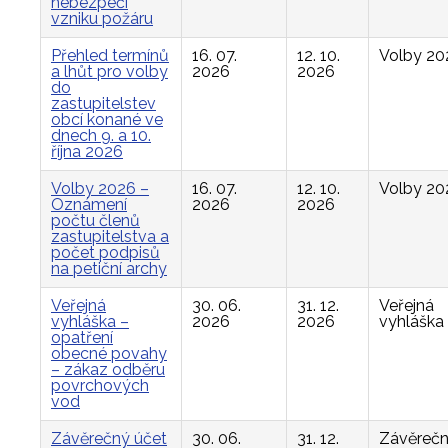
nebezpečí
vzniku požáru
Přehled termínů
16. 07.
12. 10.
Volby 20
a lhůt pro volby
2026
2026
do
zastupitelstev
obcí konané ve
dnech 9. a 10.
října 2026
Volby 2026 –
16. 07.
12. 10.
Volby 20
Oznámení
2026
2026
počtu členů
zastupitelstva a
počet podpisů
na petiční archy
Veřejná
30. 06.
31. 12.
Veřejná
vyhláška –
2026
2026
vyhláška
opatření
obecné povahy
– zákaz odběru
povrchových
vod
Závěrečný účet
30. 06.
31. 12.
Závěreč