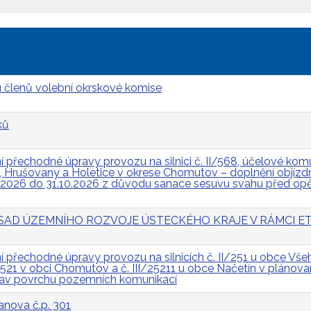
 členů volební okrskové komise
ků
přechodné úpravy provozu na silnici č. II/568, účelové komun
Hrušovany a Holetice v okrese Chomutov – doplnění objízdn
.2026 do 31.10.2026 z důvodu sanace sesuvu svahu před op
 ZÁSAD ÚZEMNÍHO ROZVOJE ÚSTECKÉHO KRAJE V RÁMCI ET
přechodné úpravy provozu na silnicích č. II/251 u obce Všeh
I/2521 v obci Chomutov a č. III/25211 u obce Načetín v pláno
rav povrchu pozemních komunikací
anova č.p. 301