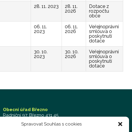
28. 11. 2023
28. 11.
Dotace z
2026
rozpočtu
obce
06. 11.
06. 11.
Veřejnoprávní
2023
2026
smlouva o
poskytnutí
dotace
30. 10.
30. 10.
Veřejnoprávní
2023
2026
smlouva o
poskytnutí
dotace
Obecní úřad Březno
Radniční 97, Březno 431 45
Tel.: 474 692 011 – kancelář
Spravovat Souhlas s cookies
Mob.: 702 019 929 – kancelář