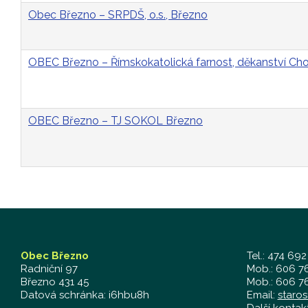
Obec Březno – SRPDŠ, o.s., Březno
OBEC Březno – Římskokatolická farnost, děkanství C
OBEC Březno – TJ SOKOL Březno
Obec Březno
Tel.: 474 692
Radniční 97
Mob.: 606 76
Březno 431 45
Mob.: 606 76
Datová schránka: i6hbu8h
Email:
staro