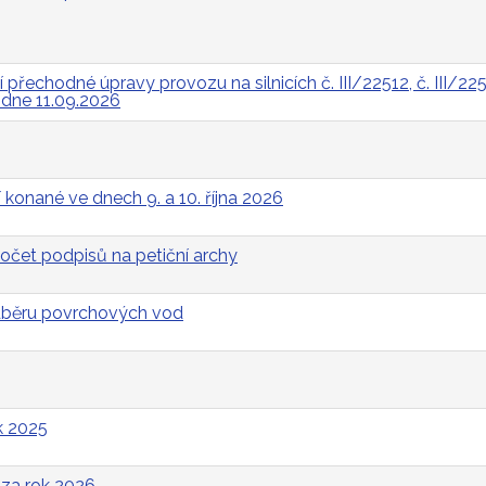
řechodné úpravy provozu na silnicích č. III/22512, č. III/2252
a dne 11.09.2026
 konané ve dnech 9. a 10. října 2026
očet podpisů na petiční archy
odběru povrchových vod
k 2025
za rok 2026