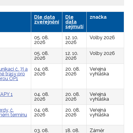
Dle data
Dle
značka
zveřejnění
data
sejmutí
05. 08.
12. 10.
Volby 2026
2026
2026
05. 08.
12. 10.
Volby 2026
2026
2026
ikaci č. 7I a
04. 08.
20. 08.
Veřejná
é trasy pro
2026
2026
vyhláška
ěrou OP1
APY 1
04. 08.
20. 08.
Veřejná
2026
2026
vyhláška
rdy, č.
04. 08.
20. 08.
Veřejná
vaném termínu
2026
2026
vyhláška
03. 08.
18. 08.
Záměr