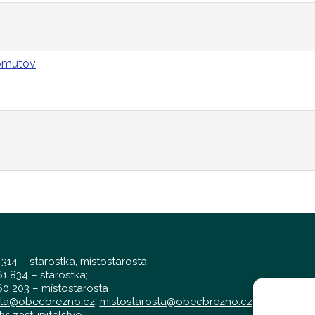
homutov
 314 – starostka, místostarosta
1 834 – starostka;
0 203 – místostarosta
sta@obecbrezno.cz
;
mistostarosta@obecbrezno.cz