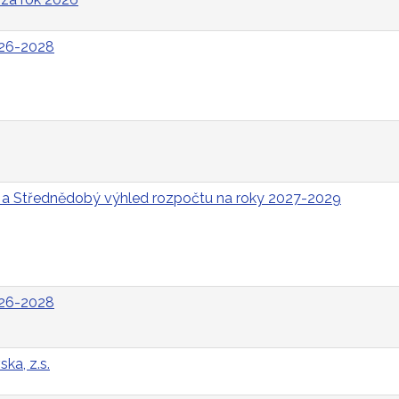
026-2028
 a Střednědobý výhled rozpočtu na roky 2027-2029
026-2028
ka, z.s.