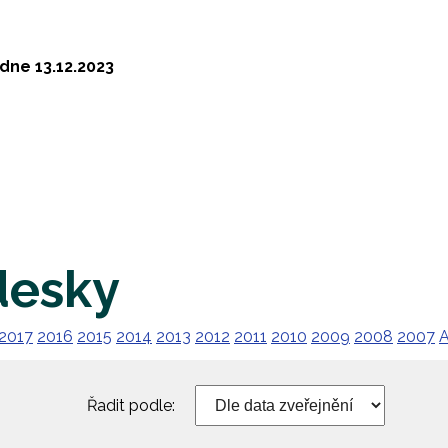
dne 13.12.2023
desky
2017
2016
2015
2014
2013
2012
2011
2010
2009
2008
2007
A
Řadit podle: