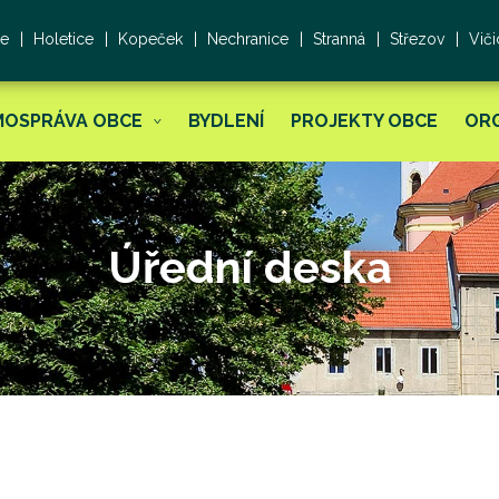
ce
Holetice
Kopeček
Nechranice
Stranná
Střezov
Viči
MOSPRÁVA OBCE
BYDLENÍ
PROJEKTY OBCE
OR
Úřední deska