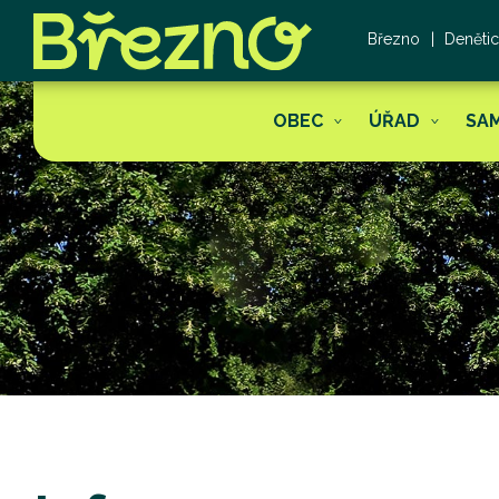
Březno
Deněti
OBEC
ÚŘAD
SA