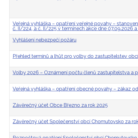
Veřejná vyhláška – opatření veřejné povahy – stanovení p
č. II/224, a č. II/225 v termínech akce dne 07.09.2026 
Vyhlášení nebezpečí požáru
Přehled termínů a lhůt pro volby do zastupitelstev obcí
Volby 2026 – Oznámení počtu členů zastupitelstva a p
Veřejná vyhláška – opatření obecné povahy – zákaz 
Závěrečný účet Obce Březno za rok 2025
Závěrečný účet Společenství obcí Chomutovsko za ro
Rozpočtová opatření Společenství obcí Chomutovsko 