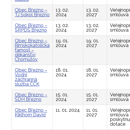
Obec Březno –
13. 02.
13. 02.
Veřejnop
TJ Sokol Březno
2024
2027
smlouva
Obec Březno –
13. 02.
13. 02.
Veřejnop
SRPDŠ Březno
2024
2027
smlouva
Obec Březno –
19. 01.
19. 01.
Veřejnop
Římskokatolická
2024
2027
smlouva
farnost –
děkanství
Chomutov
Obec Březno –
18. 01.
18. 01.
Veřejnop
Vodní
2024
2027
smlouva
záchranná
služba ČČK
Obec Březno –
15. 01.
15. 01.
Veřejnop
SDH Březno
2024
2027
smlouva
Obec Březno –
11. 01. 2024
11. 01.
Veřejnop
Kiklhorn David
2027
smlouva
poskytnu
dotace