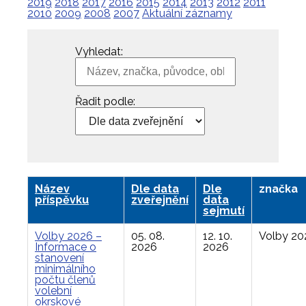
2019
2018
2017
2016
2015
2014
2013
2012
2011
2010
2009
2008
2007
Aktuální záznamy
Vyhledat:
Řadit podle:
Název
Dle data
Dle
značka
příspěvku
zveřejnění
data
sejmutí
Volby 2026 –
05. 08.
12. 10.
Volby 20
Informace o
2026
2026
stanovení
minimálního
počtu členů
volební
okrskové