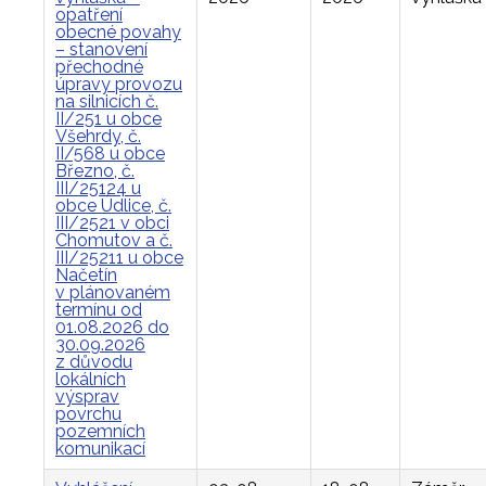
opatření
obecné povahy
– stanovení
přechodné
úpravy provozu
na silnicích č.
II/251 u obce
Všehrdy, č.
II/568 u obce
Březno, č.
III/25124 u
obce Údlice, č.
III/2521 v obci
Chomutov a č.
III/25211 u obce
Načetín
v plánovaném
termínu od
01.08.2026 do
30.09.2026
z důvodu
lokálních
výsprav
povrchu
pozemních
komunikací