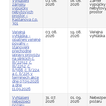
Vyhlášení
03. 08.
18. 08.
Záměr
záměru
2026
2026
výpůjčky
výpůjčky
nebytov
nebytových
prostor
prostor –
Kaštanova č.p.
301
Veřejná
03. 08.
19. 08.
Veřejná
vyhláška –
2026
2026
vyhláška
opatření veřejné
povahy –
stanovení
přechodné
úpravy provozu
na silnicích č.
III/22512, č.
III/2252, č.
II/568, č. II/224,
a č. II/225 v
termínech akce
dne 07.09.2026
a dne
11.09.2026
Vyhlášení
31. 07.
01. 09.
Nebezpe
nebezpečí
2026
2026
požáru
požáru