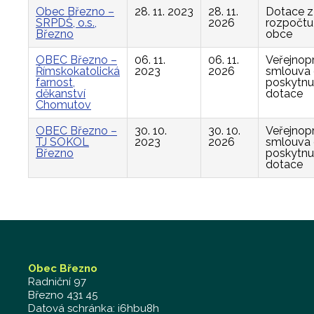
Obec Březno –
28. 11. 2023
28. 11.
Dotace z
SRPDŠ, o.s.,
2026
rozpočtu
Březno
obce
OBEC Březno –
06. 11.
06. 11.
Veřejnop
Římskokatolická
2023
2026
smlouva
farnost,
poskytnu
děkanství
dotace
Chomutov
OBEC Březno –
30. 10.
30. 10.
Veřejnop
TJ SOKOL
2023
2026
smlouva
Březno
poskytnu
dotace
Obec Březno
Radniční 97
Březno 431 45
Datová schránka: i6hbu8h