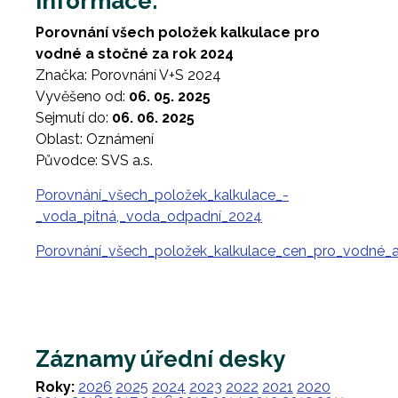
Informace:
Porovnání všech položek kalkulace pro
vodné a stočné za rok 2024
Značka: Porovnání V+S 2024
Vyvěšeno od:
06. 05. 2025
Sejmutí do:
06. 06. 2025
Oblast: Oznámení
Původce: SVS a.s.
Porovnání_všech_položek_kalkulace_-
_voda_pitná,_voda_odpadní_2024
Porovnání_všech_položek_kalkulace_cen_pro_vodné_
Záznamy úřední desky
Roky:
2026
2025
2024
2023
2022
2021
2020