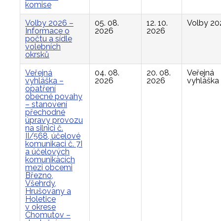
komise
Volby 2026 –
05. 08.
12. 10.
Volby 20
Informace o
2026
2026
počtu a sídle
volebních
okrsků
Veřejná
04. 08.
20. 08.
Veřejná
vyhláška –
2026
2026
vyhláška
opatření
obecné povahy
– stanovení
přechodné
úpravy provozu
na silnici č.
II/568, účelové
komunikaci č. 7I
a účelových
komunikacích
mezi obcemi
Březno,
Všehrdy,
Hrušovany a
Holetice
v okrese
Chomutov –