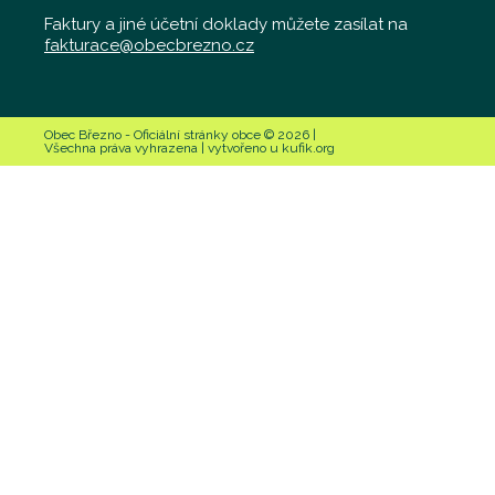
Faktury a jiné účetní doklady můžete zasílat na
fakturace@obecbrezno.cz
Obec Březno - Oficiální stránky obce © 2026 |
Všechna práva vyhrazena | vytvořeno u kufik.org