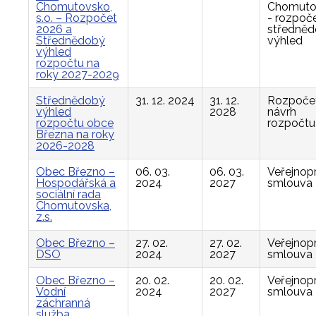
Chomutovsko,
Chomuto
s.o. – Rozpočet
- rozpoče
2026 a
středně
Střednědobý
výhled
výhled
rozpočtu na
roky 2027-2029
Střednědobý
31. 12. 2024
31. 12.
Rozpočet
výhled
2028
návrh
rozpočtu obce
rozpočtu
Března na roky
2026-2028
Obec Březno –
06. 03.
06. 03.
Veřejnop
Hospodářská a
2024
2027
smlouva
sociální rada
Chomutovska,
z.s.
Obec Březno –
27. 02.
27. 02.
Veřejnop
DSO
2024
2027
smlouva
Obec Březno –
20. 02.
20. 02.
Veřejnop
Vodní
2024
2027
smlouva
záchranná
služba