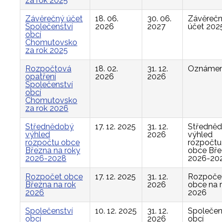
za rok 2025
Závěrečný účet
18. 06.
30. 06.
Závěreč
Společenství
2026
2027
účet 202
obcí
Chomutovsko
za rok 2025
Rozpočtová
18. 02.
31. 12.
Oznámen
opatření
2026
2026
Společenství
obcí
Chomutovsko
za rok 2026
Střednědobý
17. 12. 2025
31. 12.
Středně
výhled
2026
výhled
rozpočtu obce
rozpočtu
Března na roky
obce Bř
2026-2028
2026-20
Rozpočet obce
17. 12. 2025
31. 12.
Rozpoče
Března na rok
2026
obce na 
2026
2026
Společenství
10. 12. 2025
31. 12.
Společen
obcí
2026
obcí