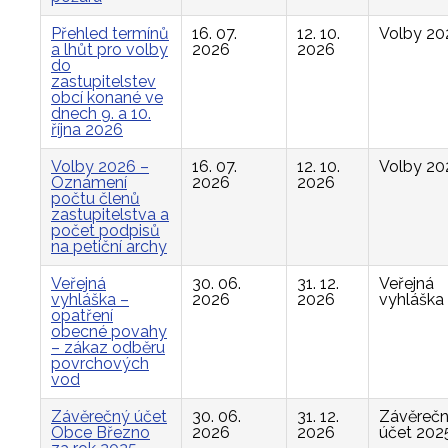
Přehled termínů
16. 07.
12. 10.
Volby 20
a lhůt pro volby
2026
2026
do
zastupitelstev
obcí konané ve
dnech 9. a 10.
října 2026
Volby 2026 –
16. 07.
12. 10.
Volby 20
Oznámení
2026
2026
počtu členů
zastupitelstva a
počet podpisů
na petiční archy
Veřejná
30. 06.
31. 12.
Veřejná
vyhláška –
2026
2026
vyhláška
opatření
obecné povahy
– zákaz odběru
povrchových
vod
Závěrečný účet
30. 06.
31. 12.
Závěreč
Obce Březno
2026
2026
účet 202