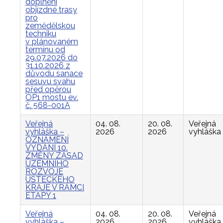
doplnění
objízdné trasy
pro
zemědělskou
techniku
v plánovaném
termínu od
29.07.2026 do
31.10.2026 z
důvodu sanace
sesuvu svahu
před opěrou
OP1 mostu ev.
č. 568-001A
Veřejná
04. 08.
20. 08.
Veřejná
vyhláška –
2026
2026
vyhláška
OZNÁMENÍ
VYDÁNÍ 10.
ZMĚNY ZÁSAD
ÚZEMNÍHO
ROZVOJE
ÚSTECKÉHO
KRAJE V RÁMCI
ETAPY 1
Veřejná
04. 08.
20. 08.
Veřejná
vyhláška –
2026
2026
vyhláška