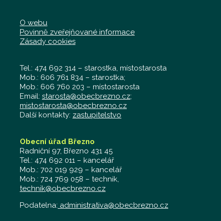
O webu
Povinně zveřejňované informace
Zásady cookies
Tel.: 474 692 314 – starostka, místostarosta
Mob.: 606 761 834 – starostka;
Mob.: 606 760 203 – místostarosta
Email:
starosta@obecbrezno.cz
;
mistostarosta@obecbrezno.cz
Další kontakty:
zastupitelstvo
Obecní úřad Březno
Radniční 97, Březno 431 45
Tel.: 474 692 011 – kancelář
Mob.: 702 019 929 – kancelář
Mob.: 724 769 058 – technik,
technik@obecbrezno.cz
Podatelna:
administrativa@obecbrezno.cz