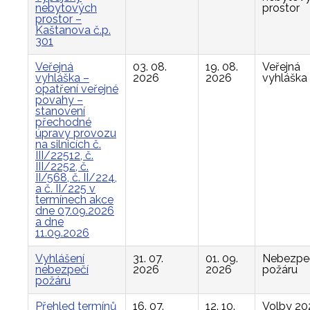
nebytových
prostor
prostor –
Kaštanova č.p.
301
Veřejná
03. 08.
19. 08.
Veřejná
vyhláška –
2026
2026
vyhláška
opatření veřejné
povahy –
stanovení
přechodné
úpravy provozu
na silnicích č.
III/22512, č.
III/2252, č.
II/568, č. II/224,
a č. II/225 v
termínech akce
dne 07.09.2026
a dne
11.09.2026
Vyhlášení
31. 07.
01. 09.
Nebezpe
nebezpečí
2026
2026
požáru
požáru
Přehled termínů
16. 07.
12. 10.
Volby 20