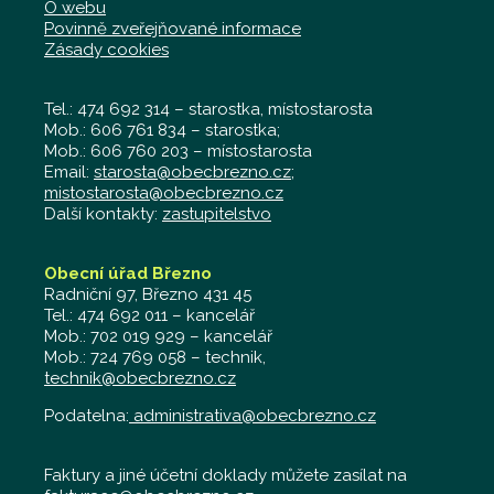
O webu
Povinně zveřejňované informace
Zásady cookies
Tel.: 474 692 314 – starostka, místostarosta
Mob.: 606 761 834 – starostka;
Mob.: 606 760 203 – místostarosta
Email:
starosta@obecbrezno.cz
;
mistostarosta@obecbrezno.cz
Další kontakty:
zastupitelstvo
Obecní úřad Březno
Radniční 97, Březno 431 45
Tel.: 474 692 011 – kancelář
Mob.: 702 019 929 – kancelář
Mob.: 724 769 058 – technik,
technik@obecbrezno.cz
Podatelna:
administrativa@obecbrezno.cz
Faktury a jiné účetní doklady můžete zasílat na