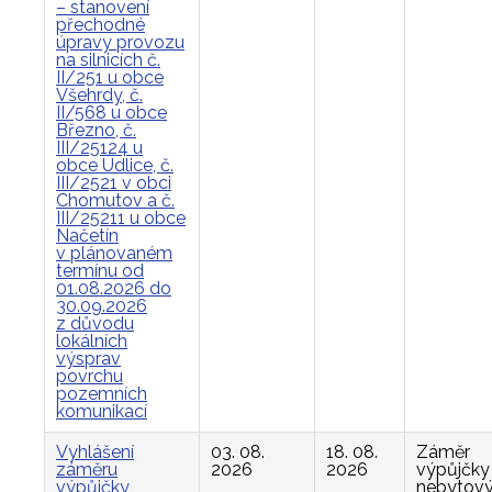
– stanovení
přechodné
úpravy provozu
na silnicích č.
II/251 u obce
Všehrdy, č.
II/568 u obce
Březno, č.
III/25124 u
obce Údlice, č.
III/2521 v obci
Chomutov a č.
III/25211 u obce
Načetín
v plánovaném
termínu od
01.08.2026 do
30.09.2026
z důvodu
lokálních
výsprav
povrchu
pozemních
komunikací
Vyhlášení
03. 08.
18. 08.
Záměr
záměru
2026
2026
výpůjčky
výpůjčky
nebytov