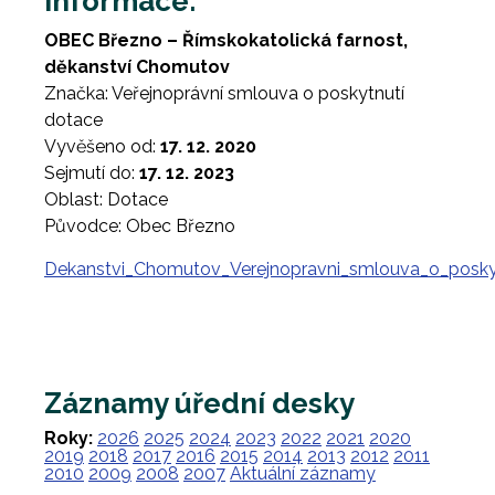
Informace:
OBEC Březno – Římskokatolická farnost,
děkanství Chomutov
Značka: Veřejnoprávní smlouva o poskytnutí
dotace
Vyvěšeno od:
17. 12. 2020
Sejmutí do:
17. 12. 2023
Oblast: Dotace
Původce: Obec Březno
Dekanstvi_Chomutov_Verejnopravni_smlouva_o_posky
Záznamy úřední desky
Roky:
2026
2025
2024
2023
2022
2021
2020
2019
2018
2017
2016
2015
2014
2013
2012
2011
2010
2009
2008
2007
Aktuální záznamy