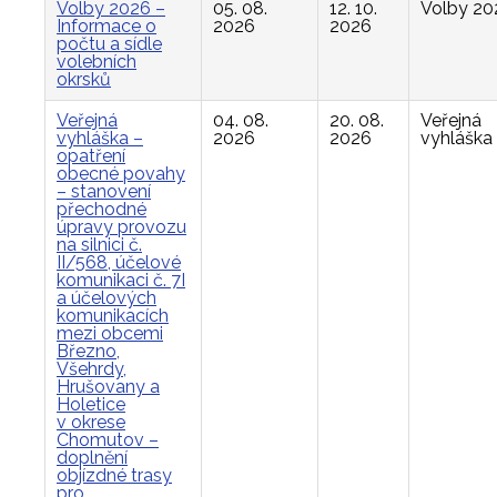
Volby 2026 –
05. 08.
12. 10.
Volby 20
Informace o
2026
2026
počtu a sídle
volebních
okrsků
Veřejná
04. 08.
20. 08.
Veřejná
vyhláška –
2026
2026
vyhláška
opatření
obecné povahy
– stanovení
přechodné
úpravy provozu
na silnici č.
II/568, účelové
komunikaci č. 7I
a účelových
komunikacích
mezi obcemi
Březno,
Všehrdy,
Hrušovany a
Holetice
v okrese
Chomutov –
doplnění
objízdné trasy
pro