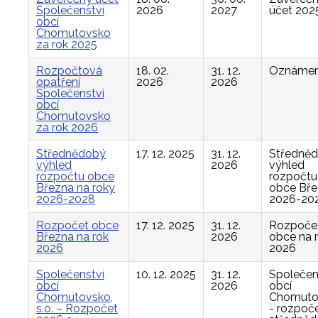
Společenství
2026
2027
účet 202
obcí
Chomutovsko
za rok 2025
Rozpočtová
18. 02.
31. 12.
Oznámen
opatření
2026
2026
Společenství
obcí
Chomutovsko
za rok 2026
Střednědobý
17. 12. 2025
31. 12.
Středně
výhled
2026
výhled
rozpočtu obce
rozpočtu
Března na roky
obce Bř
2026-2028
2026-20
Rozpočet obce
17. 12. 2025
31. 12.
Rozpoče
Března na rok
2026
obce na 
2026
2026
Společenství
10. 12. 2025
31. 12.
Společen
obcí
2026
obcí
Chomutovsko,
Chomuto
s.o. – Rozpočet
- rozpoče