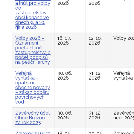
a lhůt pro volby
2026
2026
do
zastupitelstev
obcí konané ve
dnech 9. a 10.
října 2026
Volby 2026 –
16. 07.
12. 10.
Volby 20
Oznámení
2026
2026
počtu členů
zastupitelstva a
počet podpisů
na petiční archy
Veřejná
30. 06.
31. 12.
Veřejná
vyhláška –
2026
2026
vyhláška
opatření
obecné povahy
– zákaz odběru
povrchových
vod
Závěrečný účet
30. 06.
31. 12.
Závěreč
Obce Březno
2026
2026
účet 202
za rok 2025
Závěrečný účet
18. 06.
30. 06.
Závěreč