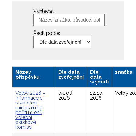
Vyhledat:
Řadit podle:
Název
Dle data
Dle
značka
příspěvku
zveřejnění
data
sejmutí
Volby 2026 –
05. 08.
12. 10.
Volby 20
Informace o
2026
2026
stanovení
minimálního
počtu členů
volební
okrskové
komise