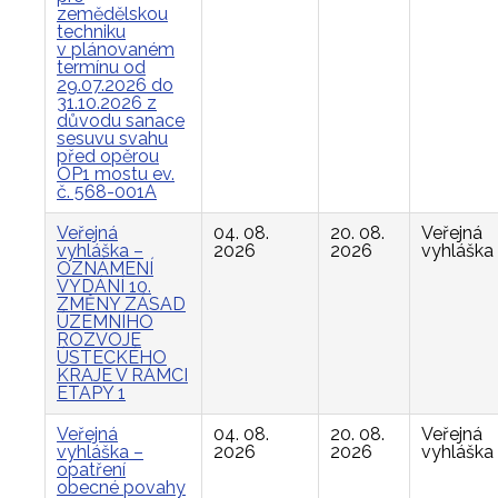
zemědělskou
techniku
v plánovaném
termínu od
29.07.2026 do
31.10.2026 z
důvodu sanace
sesuvu svahu
před opěrou
OP1 mostu ev.
č. 568-001A
Veřejná
04. 08.
20. 08.
Veřejná
vyhláška –
2026
2026
vyhláška
OZNÁMENÍ
VYDÁNÍ 10.
ZMĚNY ZÁSAD
ÚZEMNÍHO
ROZVOJE
ÚSTECKÉHO
KRAJE V RÁMCI
ETAPY 1
Veřejná
04. 08.
20. 08.
Veřejná
vyhláška –
2026
2026
vyhláška
opatření
obecné povahy