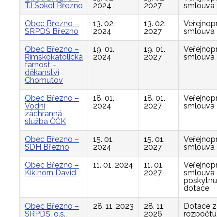
TJ Sokol Březno
2024
2027
smlouva
Obec Březno –
13. 02.
13. 02.
Veřejnop
SRPDŠ Březno
2024
2027
smlouva
Obec Březno –
19. 01.
19. 01.
Veřejnop
Římskokatolická
2024
2027
smlouva
farnost –
děkanství
Chomutov
Obec Březno –
18. 01.
18. 01.
Veřejnop
Vodní
2024
2027
smlouva
záchranná
služba ČČK
Obec Březno –
15. 01.
15. 01.
Veřejnop
SDH Březno
2024
2027
smlouva
Obec Březno –
11. 01. 2024
11. 01.
Veřejnop
Kiklhorn David
2027
smlouva
poskytnu
dotace
Obec Březno –
28. 11. 2023
28. 11.
Dotace z
SRPDŠ, o.s.,
2026
rozpočtu