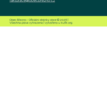
fakturace@obecbrezno.cz
Obec Březno - Oficiální stránky obce © 2026 |
Všechna práva vyhrazena | vytvořeno u kufik.org