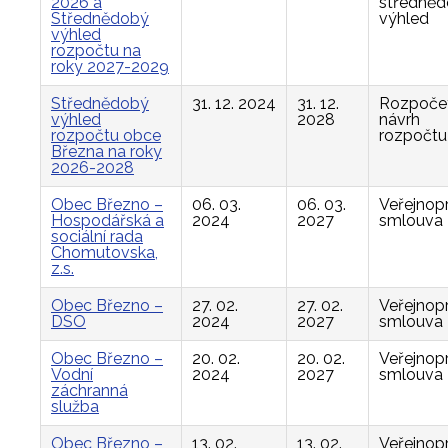
2026 a
středně
Střednědobý
výhled
výhled
rozpočtu na
roky 2027-2029
Střednědobý
31. 12. 2024
31. 12.
Rozpočet
výhled
2028
návrh
rozpočtu obce
rozpočtu
Března na roky
2026-2028
Obec Březno –
06. 03.
06. 03.
Veřejnop
Hospodářská a
2024
2027
smlouva
sociální rada
Chomutovska,
z.s.
Obec Březno –
27. 02.
27. 02.
Veřejnop
DSO
2024
2027
smlouva
Obec Březno –
20. 02.
20. 02.
Veřejnop
Vodní
2024
2027
smlouva
záchranná
služba
Obec Březno –
13. 02.
13. 02.
Veřejnop