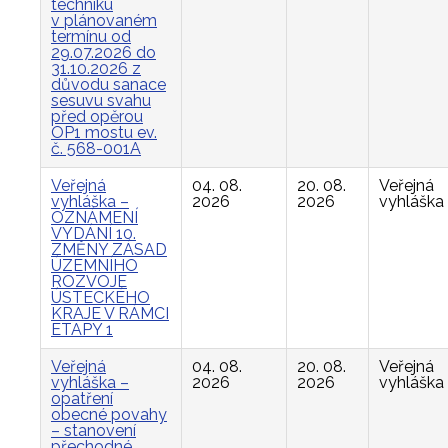
techniku
v plánovaném
termínu od
29.07.2026 do
31.10.2026 z
důvodu sanace
sesuvu svahu
před opěrou
OP1 mostu ev.
č. 568-001A
Veřejná
04. 08.
20. 08.
Veřejná
vyhláška –
2026
2026
vyhláška
OZNÁMENÍ
VYDÁNÍ 10.
ZMĚNY ZÁSAD
ÚZEMNÍHO
ROZVOJE
ÚSTECKÉHO
KRAJE V RÁMCI
ETAPY 1
Veřejná
04. 08.
20. 08.
Veřejná
vyhláška –
2026
2026
vyhláška
opatření
obecné povahy
– stanovení
přechodné