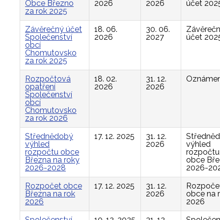
Obce Březno
2026
2026
účet 202
za rok 2025
Závěrečný účet
18. 06.
30. 06.
Závěreč
Společenství
2026
2027
účet 202
obcí
Chomutovsko
za rok 2025
Rozpočtová
18. 02.
31. 12.
Oznámen
opatření
2026
2026
Společenství
obcí
Chomutovsko
za rok 2026
Střednědobý
17. 12. 2025
31. 12.
Středně
výhled
2026
výhled
rozpočtu obce
rozpočtu
Března na roky
obce Bř
2026-2028
2026-20
Rozpočet obce
17. 12. 2025
31. 12.
Rozpoče
Března na rok
2026
obce na 
2026
2026
Společenství
10. 12. 2025
31. 12.
Společen