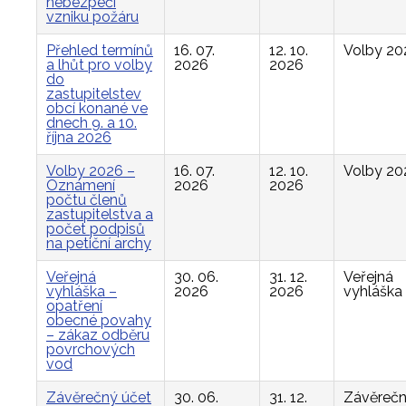
nebezpečí
vzniku požáru
Přehled termínů
16. 07.
12. 10.
Volby 20
a lhůt pro volby
2026
2026
do
zastupitelstev
obcí konané ve
dnech 9. a 10.
října 2026
Volby 2026 –
16. 07.
12. 10.
Volby 20
Oznámení
2026
2026
počtu členů
zastupitelstva a
počet podpisů
na petiční archy
Veřejná
30. 06.
31. 12.
Veřejná
vyhláška –
2026
2026
vyhláška
opatření
obecné povahy
– zákaz odběru
povrchových
vod
Závěrečný účet
30. 06.
31. 12.
Závěreč