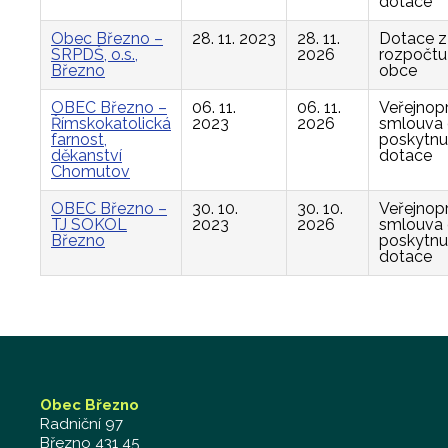
dotace
Obec Březno –
28. 11. 2023
28. 11.
Dotace z
SRPDŠ, o.s.,
2026
rozpočtu
Březno
obce
OBEC Březno –
06. 11.
06. 11.
Veřejnop
Římskokatolická
2023
2026
smlouva
farnost,
poskytnu
děkanství
dotace
Chomutov
OBEC Březno –
30. 10.
30. 10.
Veřejnop
TJ SOKOL
2023
2026
smlouva
Březno
poskytnu
dotace
Obec Březno
Radniční 97
Březno 431 45