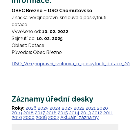
Informace:
OBEC Březno – DSO Chomutovsko
Značka: Veřejnoprávní smlouva o poskytnutí
dotace
Vyvěšeno od:
10. 02. 2022
Sejmutí do:
10. 02. 2025
Oblast: Dotace
Původce: Obec Březno
DSO_Verejnopravni_smlouva_o_poskytnuti_dotace_20
Záznamy úřední desky
Roky:
2026
2025
2024
2023
2022
2021
2020
2019
2018
2017
2016
2015
2014
2013
2012
2011
2010
2009
2008
2007
Aktuální záznamy