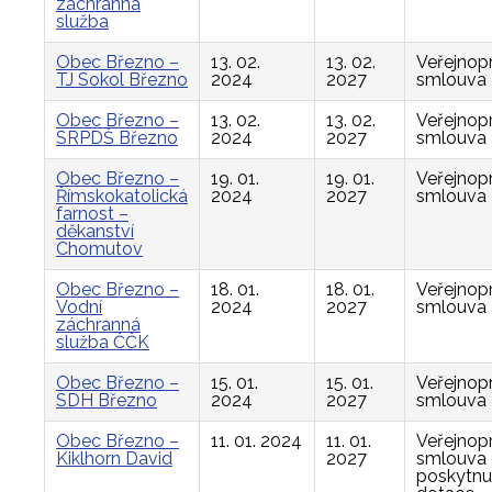
záchranná
služba
Obec Březno –
13. 02.
13. 02.
Veřejnop
TJ Sokol Březno
2024
2027
smlouva
Obec Březno –
13. 02.
13. 02.
Veřejnop
SRPDŠ Březno
2024
2027
smlouva
Obec Březno –
19. 01.
19. 01.
Veřejnop
Římskokatolická
2024
2027
smlouva
farnost –
děkanství
Chomutov
Obec Březno –
18. 01.
18. 01.
Veřejnop
Vodní
2024
2027
smlouva
záchranná
služba ČČK
Obec Březno –
15. 01.
15. 01.
Veřejnop
SDH Březno
2024
2027
smlouva
Obec Březno –
11. 01. 2024
11. 01.
Veřejnop
Kiklhorn David
2027
smlouva
poskytnu