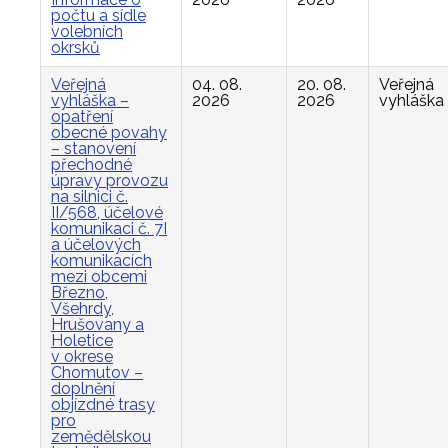
počtu a sídle
volebních
okrsků
Veřejná
04. 08.
20. 08.
Veřejná
vyhláška –
2026
2026
vyhláška
opatření
obecné povahy
– stanovení
přechodné
úpravy provozu
na silnici č.
II/568, účelové
komunikaci č. 7I
a účelových
komunikacích
mezi obcemi
Březno,
Všehrdy,
Hrušovany a
Holetice
v okrese
Chomutov –
doplnění
objízdné trasy
pro
zemědělskou