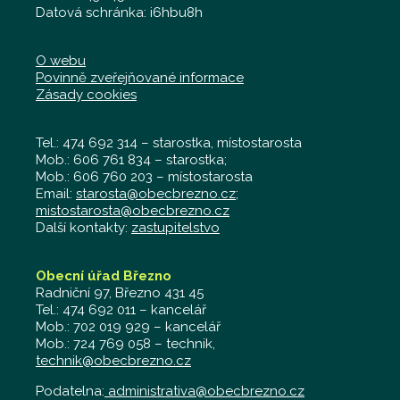
Datová schránka: i6hbu8h
O webu
Povinně zveřejňované informace
Zásady cookies
Tel.: 474 692 314 – starostka, místostarosta
Mob.: 606 761 834 – starostka;
Mob.: 606 760 203 – místostarosta
Email:
starosta@obecbrezno.cz
;
mistostarosta@obecbrezno.cz
Další kontakty:
zastupitelstvo
Obecní úřad Březno
Radniční 97, Březno 431 45
Tel.: 474 692 011 – kancelář
Mob.: 702 019 929 – kancelář
Mob.: 724 769 058 – technik,
technik@obecbrezno.cz
Podatelna:
administrativa@obecbrezno.cz