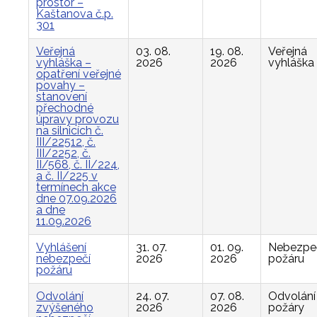
prostor –
Kaštanova č.p.
301
Veřejná
03. 08.
19. 08.
Veřejná
vyhláška –
2026
2026
vyhláška
opatření veřejné
povahy –
stanovení
přechodné
úpravy provozu
na silnicích č.
III/22512, č.
III/2252, č.
II/568, č. II/224,
a č. II/225 v
termínech akce
dne 07.09.2026
a dne
11.09.2026
Vyhlášení
31. 07.
01. 09.
Nebezpe
nebezpečí
2026
2026
požáru
požáru
Odvolání
24. 07.
07. 08.
Odvolání
zvýšeného
2026
2026
požáry