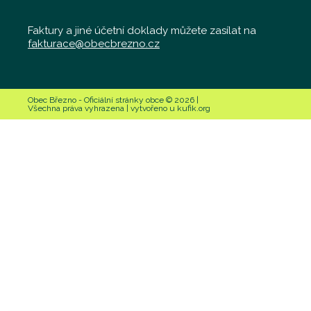
Faktury a jiné účetní doklady můžete zasílat na
fakturace@obecbrezno.cz
Obec Březno - Oficiální stránky obce © 2026 |
Všechna práva vyhrazena | vytvořeno u kufik.org