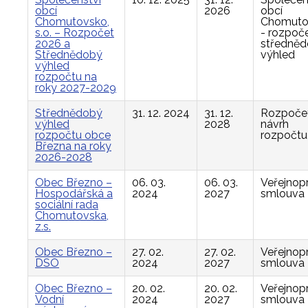
obcí
2026
obcí
Chomutovsko,
Chomuto
s.o. – Rozpočet
- rozpoče
2026 a
středně
Střednědobý
výhled
výhled
rozpočtu na
roky 2027-2029
Střednědobý
31. 12. 2024
31. 12.
Rozpočet
výhled
2028
návrh
rozpočtu obce
rozpočtu
Března na roky
2026-2028
Obec Březno –
06. 03.
06. 03.
Veřejnop
Hospodářská a
2024
2027
smlouva
sociální rada
Chomutovska,
z.s.
Obec Březno –
27. 02.
27. 02.
Veřejnop
DSO
2024
2027
smlouva
Obec Březno –
20. 02.
20. 02.
Veřejnop
Vodní
2024
2027
smlouva