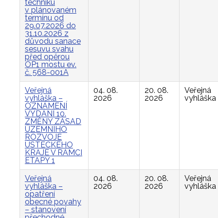
techniku
v plánovaném
termínu od
29.07.2026 do
31.10.2026 z
důvodu sanace
sesuvu svahu
před opěrou
OP1 mostu ev.
č. 568-001A
Veřejná
04. 08.
20. 08.
Veřejná
vyhláška –
2026
2026
vyhláška
OZNÁMENÍ
VYDÁNÍ 10.
ZMĚNY ZÁSAD
ÚZEMNÍHO
ROZVOJE
ÚSTECKÉHO
KRAJE V RÁMCI
ETAPY 1
Veřejná
04. 08.
20. 08.
Veřejná
vyhláška –
2026
2026
vyhláška
opatření
obecné povahy
– stanovení
přechodné