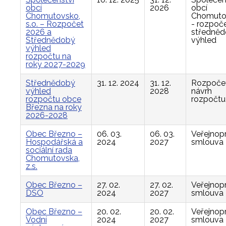
obcí
2026
obcí
Chomutovsko,
Chomuto
s.o. – Rozpočet
- rozpoče
2026 a
středně
Střednědobý
výhled
výhled
rozpočtu na
roky 2027-2029
Střednědobý
31. 12. 2024
31. 12.
Rozpočet
výhled
2028
návrh
rozpočtu obce
rozpočtu
Března na roky
2026-2028
Obec Březno –
06. 03.
06. 03.
Veřejnop
Hospodářská a
2024
2027
smlouva
sociální rada
Chomutovska,
z.s.
Obec Březno –
27. 02.
27. 02.
Veřejnop
DSO
2024
2027
smlouva
Obec Březno –
20. 02.
20. 02.
Veřejnop
Vodní
2024
2027
smlouva