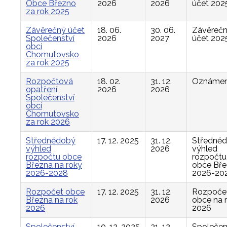
Obce Březno
2026
2026
účet 202
za rok 2025
Závěrečný účet
18. 06.
30. 06.
Závěreč
Společenství
2026
2027
účet 202
obcí
Chomutovsko
za rok 2025
Rozpočtová
18. 02.
31. 12.
Oznámen
opatření
2026
2026
Společenství
obcí
Chomutovsko
za rok 2026
Střednědobý
17. 12. 2025
31. 12.
Středně
výhled
2026
výhled
rozpočtu obce
rozpočtu
Března na roky
obce Bř
2026-2028
2026-20
Rozpočet obce
17. 12. 2025
31. 12.
Rozpoče
Března na rok
2026
obce na 
2026
2026
Společenství
10. 12. 2025
31. 12.
Společen