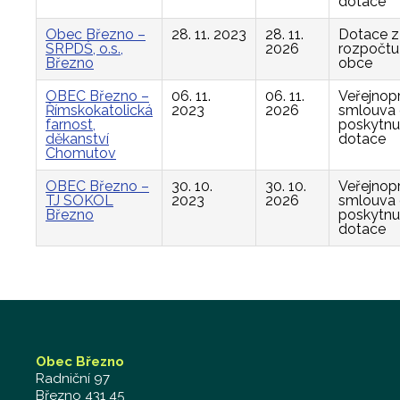
dotace
Obec Březno –
28. 11. 2023
28. 11.
Dotace z
SRPDŠ, o.s.,
2026
rozpočtu
Březno
obce
OBEC Březno –
06. 11.
06. 11.
Veřejnop
Římskokatolická
2023
2026
smlouva
farnost,
poskytnu
děkanství
dotace
Chomutov
OBEC Březno –
30. 10.
30. 10.
Veřejnop
TJ SOKOL
2023
2026
smlouva
Březno
poskytnu
dotace
Obec Březno
Radniční 97
Březno 431 45