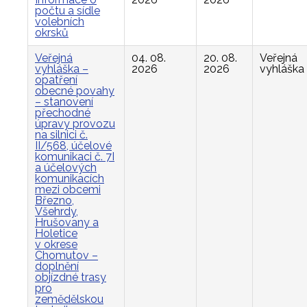
počtu a sídle
volebních
okrsků
Veřejná
04. 08.
20. 08.
Veřejná
vyhláška –
2026
2026
vyhláška
opatření
obecné povahy
– stanovení
přechodné
úpravy provozu
na silnici č.
II/568, účelové
komunikaci č. 7I
a účelových
komunikacích
mezi obcemi
Březno,
Všehrdy,
Hrušovany a
Holetice
v okrese
Chomutov –
doplnění
objízdné trasy
pro
zemědělskou