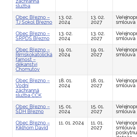
záchranná
služba
Obec Březno –
13. 02.
13. 02.
Veřejnop
TJ Sokol Březno
2024
2027
smlouva
Obec Březno –
13. 02.
13. 02.
Veřejnop
SRPDŠ Březno
2024
2027
smlouva
Obec Březno –
19. 01.
19. 01.
Veřejnop
Římskokatolická
2024
2027
smlouva
farnost –
děkanství
Chomutov
Obec Březno –
18. 01.
18. 01.
Veřejnop
Vodní
2024
2027
smlouva
záchranná
služba ČČK
Obec Březno –
15. 01.
15. 01.
Veřejnop
SDH Březno
2024
2027
smlouva
Obec Březno –
11. 01. 2024
11. 01.
Veřejnop
Kiklhorn David
2027
smlouva
poskytnu