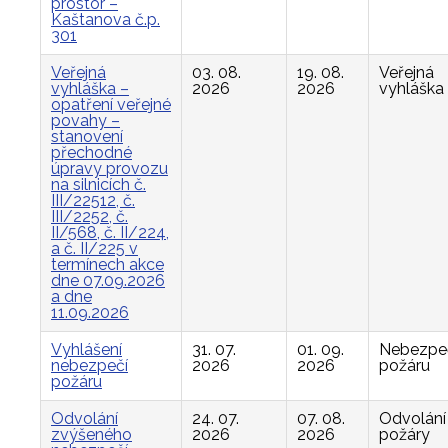
prostor –
Kaštanova č.p.
301
Veřejná
03. 08.
19. 08.
Veřejná
vyhláška –
2026
2026
vyhláška
opatření veřejné
povahy –
stanovení
přechodné
úpravy provozu
na silnicích č.
III/22512, č.
III/2252, č.
II/568, č. II/224,
a č. II/225 v
termínech akce
dne 07.09.2026
a dne
11.09.2026
Vyhlášení
31. 07.
01. 09.
Nebezpe
nebezpečí
2026
2026
požáru
požáru
Odvolání
24. 07.
07. 08.
Odvolání
zvýšeného
2026
2026
požáry