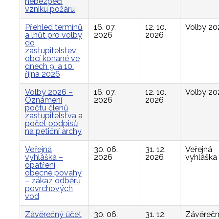
nebezpečí
vzniku požáru
Přehled termínů
16. 07.
12. 10.
Volby 20
a lhůt pro volby
2026
2026
do
zastupitelstev
obcí konané ve
dnech 9. a 10.
října 2026
Volby 2026 –
16. 07.
12. 10.
Volby 20
Oznámení
2026
2026
počtu členů
zastupitelstva a
počet podpisů
na petiční archy
Veřejná
30. 06.
31. 12.
Veřejná
vyhláška –
2026
2026
vyhláška
opatření
obecné povahy
– zákaz odběru
povrchových
vod
Závěrečný účet
30. 06.
31. 12.
Závěreč