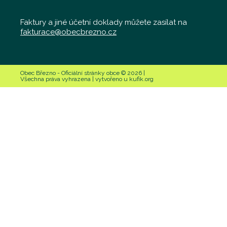
Faktury a jiné účetní doklady můžete zasílat na
fakturace@obecbrezno.cz
Obec Březno - Oficiální stránky obce © 2026 |
Všechna práva vyhrazena | vytvořeno u kufik.org