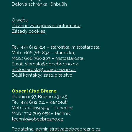
Datová schránka: i6hbu8h
O webu
Povinně zveřejňované informace
Zásady cookies
Tel.: 474 692 314 – starostka, místostarosta
Mob.: 606 761 834 – starostka;
Mob.: 606 760 203 – místostarosta
Email:
starosta@obecbrezno.cz
;
mistostarosta@obecbrezno.cz
Další kontakty:
zastupitelstvo
Obecní úřad Březno
Radniční 97, Březno 431 45
Tel.: 474 692 011 – kancelář
Mob.: 702 019 929 – kancelář
Mob.: 724 769 058 – technik,
technik@obecbrezno.cz
Podatelna:
administrativa@obecbrezno.cz