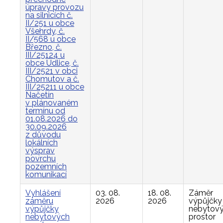
úpravy provozu
na silnicích č.
II/251 u obce
Všehrdy, č.
II/568 u obce
Březno, č.
III/25124 u
obce Údlice, č.
III/2521 v obci
Chomutov a č.
III/25211 u obce
Načetín
v plánovaném
termínu od
01.08.2026 do
30.09.2026
z důvodu
lokálních
výsprav
povrchu
pozemních
komunikací
Vyhlášení
03. 08.
18. 08.
Záměr
záměru
2026
2026
výpůjčky
výpůjčky
nebytov
nebytových
prostor