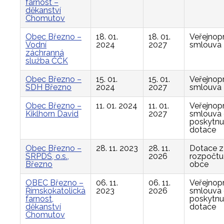
farnost –
děkanství
Chomutov
Obec Březno –
18. 01.
18. 01.
Veřejnop
Vodní
2024
2027
smlouva
záchranná
služba ČČK
Obec Březno –
15. 01.
15. 01.
Veřejnop
SDH Březno
2024
2027
smlouva
Obec Březno –
11. 01. 2024
11. 01.
Veřejnop
Kiklhorn David
2027
smlouva
poskytnu
dotace
Obec Březno –
28. 11. 2023
28. 11.
Dotace z
SRPDŠ, o.s.,
2026
rozpočtu
Březno
obce
OBEC Březno –
06. 11.
06. 11.
Veřejnop
Římskokatolická
2023
2026
smlouva
farnost,
poskytnu
děkanství
dotace
Chomutov