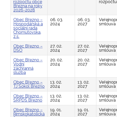
rozpočtu obce
rozpočtu
Března na roky
2026-2028
Obec Březno –
06. 03.
06. 03.
Veřejnop
Hospodářská a
2024
2027
smlouva
sociální rada
Chomutovska,
z.s.
Obec Březno –
27. 02.
27. 02.
Veřejnop
DSO
2024
2027
smlouva
Obec Březno –
20. 02.
20. 02.
Veřejnop
Vodní
2024
2027
smlouva
záchranná
služba
Obec Březno –
13. 02.
13. 02.
Veřejnop
TJ Sokol Březno
2024
2027
smlouva
Obec Březno –
13. 02.
13. 02.
Veřejnop
SRPDŠ Březno
2024
2027
smlouva
Obec Březno –
19. 01.
19. 01.
Veřejnop
Římskokatolická
2024
2027
smlouva