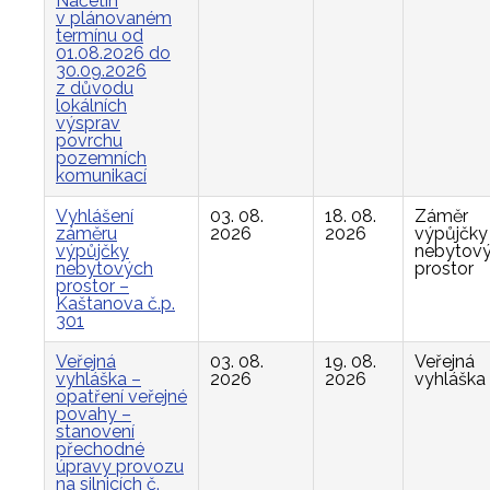
Načetín
v plánovaném
termínu od
01.08.2026 do
30.09.2026
z důvodu
lokálních
výsprav
povrchu
pozemních
komunikací
Vyhlášení
03. 08.
18. 08.
Záměr
záměru
2026
2026
výpůjčky
výpůjčky
nebytov
nebytových
prostor
prostor –
Kaštanova č.p.
301
Veřejná
03. 08.
19. 08.
Veřejná
vyhláška –
2026
2026
vyhláška
opatření veřejné
povahy –
stanovení
přechodné
úpravy provozu
na silnicích č.