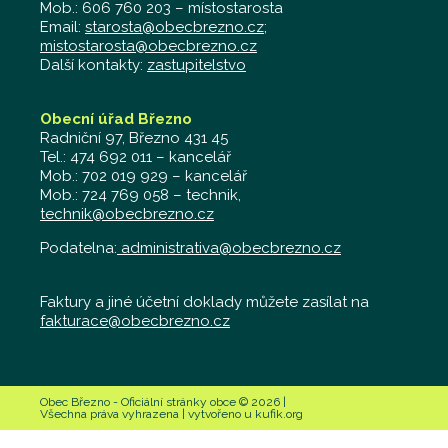
Mob.: 606 760 203 – místostarosta
Email:
starosta@obecbrezno.cz
;
mistostarosta@obecbrezno.cz
Další kontakty:
zastupitelstvo
Obecní úřad Březno
Radniční 97, Březno 431 45
Tel.: 474 692 011 – kancelář
Mob.: 702 019 929 – kancelář
Mob.: 724 769 058 – technik,
technik@obecbrezno.cz
Podatelna:
administrativa@obecbrezno.cz
Faktury a jiné účetní doklady můžete zasílat na
fakturace@obecbrezno.cz
Obec Březno - Oficiální stránky obce © 2026 |
Všechna práva vyhrazena | vytvořeno u kufik.org