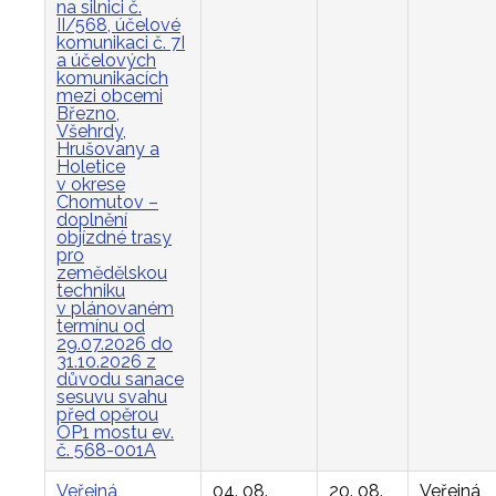
na silnici č.
II/568, účelové
komunikaci č. 7I
a účelových
komunikacích
mezi obcemi
Březno,
Všehrdy,
Hrušovany a
Holetice
v okrese
Chomutov –
doplnění
objízdné trasy
pro
zemědělskou
techniku
v plánovaném
termínu od
29.07.2026 do
31.10.2026 z
důvodu sanace
sesuvu svahu
před opěrou
OP1 mostu ev.
č. 568-001A
Veřejná
04. 08.
20. 08.
Veřejná