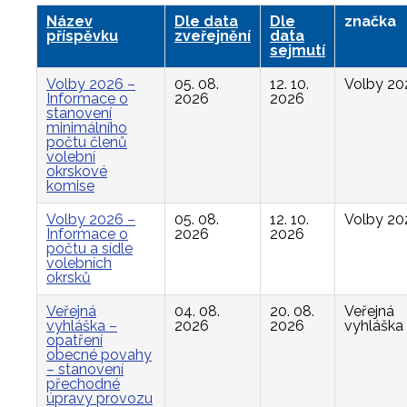
Název
Dle data
Dle
značka
příspěvku
zveřejnění
data
sejmutí
Volby 2026 –
05. 08.
12. 10.
Volby 20
Informace o
2026
2026
stanovení
minimálního
počtu členů
volební
okrskové
komise
Volby 2026 –
05. 08.
12. 10.
Volby 20
Informace o
2026
2026
počtu a sídle
volebních
okrsků
Veřejná
04. 08.
20. 08.
Veřejná
vyhláška –
2026
2026
vyhláška
opatření
obecné povahy
– stanovení
přechodné
úpravy provozu