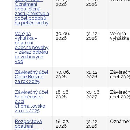
Oznámení
2026
2026
počtu členů
zastupitelstva a
počet podpisů
na petiční archy
Veřejná
30. 06.
31. 12.
Veřejná
vyhláška –
2026
2026
vyhláška
opatření
obecné povahy
– zákaz odběru
povrchových
vod
Závěrečný účet
30. 06.
31. 12.
Závěreč
Obce Březno
2026
2026
účet 202
za rok 2025
Závěrečný účet
18. 06.
30. 06.
Závěreč
Společenství
2026
2027
účet 202
obcí
Chomutovsko
za rok 2025
Rozpočtová
18. 02.
31. 12.
Oznámen
opatření
2026
2026