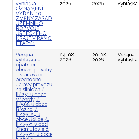
vyhláška –
2026
2026
vyhláška
OZNÁMENÍ
VYDÁNÍ 10.
ZMĚNY ZÁSAD
ÚZEMNÍHO
ROZVOJE
ÚSTECKÉHO
KRAJE V RÁMCI
ETAPY 1
Veřejná
04. 08.
20. 08.
Veřejná
vyhláška –
2026
2026
vyhláška
opatření
obecné povahy
– stanovení
přechodné
úpravy provozu
na silnicích č.
II/251 u obce
Všehrdy, č.
II/568 u obce
Březno, č.
III/25124 u
obce Údlice, č.
III/2521 v obci
Chomutov a č.
III/25211 u obce