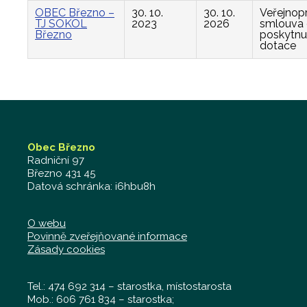
OBEC Březno –
30. 10.
30. 10.
Veřejnop
TJ SOKOL
2023
2026
smlouva
Březno
poskytnu
dotace
Obec Březno
Radniční 97
Březno 431 45
Datová schránka: i6hbu8h
O webu
Povinně zveřejňované informace
Zásady cookies
Tel.: 474 692 314 – starostka, místostarosta
Mob.: 606 761 834 – starostka;