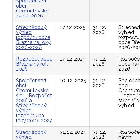
Společenství
obcí
Chomutovsko
za rok 2026
Střednědobý
17. 12. 2025
31. 12.
Středně
výhled
2026
výhled
rozpočtu obce
rozpočtu
Března na roky
obce Bř
2026-2028
2026-20
Rozpočet obce
17. 12. 2025
31. 12.
Rozpoče
Března na rok
2026
obce na 
2026
2026
Společenství
10. 12. 2025
31. 12.
Společen
obcí
2026
obcí
Chomutovsko,
Chomuto
s.o. – Rozpočet
- rozpoče
2026 a
středně
Střednědobý
výhled
výhled
rozpočtu na
roky 2027-2029
Střednědobý
31. 12. 2024
31. 12.
Rozpočet
výhled
2028
návrh