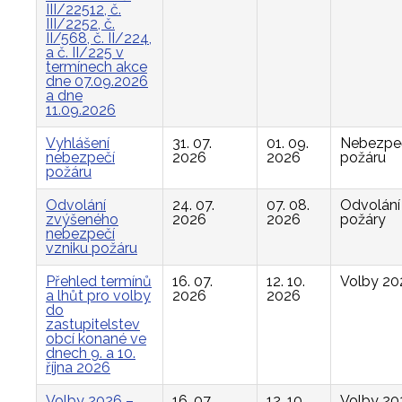
III/22512, č.
III/2252, č.
II/568, č. II/224,
a č. II/225 v
termínech akce
dne 07.09.2026
a dne
11.09.2026
Vyhlášení
31. 07.
01. 09.
Nebezpe
nebezpečí
2026
2026
požáru
požáru
Odvolání
24. 07.
07. 08.
Odvolání
zvýšeného
2026
2026
požáry
nebezpečí
vzniku požáru
Přehled termínů
16. 07.
12. 10.
Volby 20
a lhůt pro volby
2026
2026
do
zastupitelstev
obcí konané ve
dnech 9. a 10.
října 2026
Volby 2026 –
16. 07.
12. 10.
Volby 20