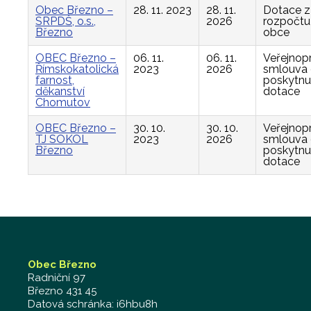
Obec Březno –
28. 11. 2023
28. 11.
Dotace z
SRPDŠ, o.s.,
2026
rozpočtu
Březno
obce
OBEC Březno –
06. 11.
06. 11.
Veřejnop
Římskokatolická
2023
2026
smlouva
farnost,
poskytnu
děkanství
dotace
Chomutov
OBEC Březno –
30. 10.
30. 10.
Veřejnop
TJ SOKOL
2023
2026
smlouva
Březno
poskytnu
dotace
Obec Březno
Radniční 97
Březno 431 45
Datová schránka: i6hbu8h