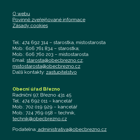
O webu
Povinně zveřejňované informace
Zásady cookies
Tel.: 474 692 314 – starostka, místostarosta
Mob.: 606 761 834 – starostka;
Mob.: 606 760 203 – místostarosta
Email:
starosta@obecbrezno.cz
;
mistostarosta@obecbrezno.cz
Další kontakty:
zastupitelstvo
Obecní úřad Březno
Radniční 97, Březno 431 45
Tel.: 474 692 011 – kancelář
Mob.: 702 019 929 – kancelář
Mob.: 724 769 058 – technik,
technik@obecbrezno.cz
Podatelna:
administrativa@obecbrezno.cz