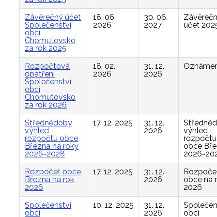
Závěrečný účet
18. 06.
30. 06.
Závěreč
Společenství
2026
2027
účet 202
obcí
Chomutovsko
za rok 2025
Rozpočtová
18. 02.
31. 12.
Oznámen
opatření
2026
2026
Společenství
obcí
Chomutovsko
za rok 2026
Střednědobý
17. 12. 2025
31. 12.
Středně
výhled
2026
výhled
rozpočtu obce
rozpočtu
Března na roky
obce Bř
2026-2028
2026-20
Rozpočet obce
17. 12. 2025
31. 12.
Rozpoče
Března na rok
2026
obce na 
2026
2026
Společenství
10. 12. 2025
31. 12.
Společen
obcí
2026
obcí