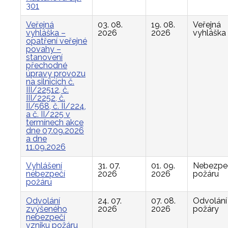
301
Veřejná
03. 08.
19. 08.
Veřejná
vyhláška –
2026
2026
vyhláška
opatření veřejné
povahy –
stanovení
přechodné
úpravy provozu
na silnicích č.
III/22512, č.
III/2252, č.
II/568, č. II/224,
a č. II/225 v
termínech akce
dne 07.09.2026
a dne
11.09.2026
Vyhlášení
31. 07.
01. 09.
Nebezpe
nebezpečí
2026
2026
požáru
požáru
Odvolání
24. 07.
07. 08.
Odvolání
zvýšeného
2026
2026
požáry
nebezpečí
vzniku požáru