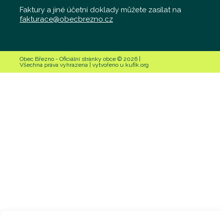
Faktury a jiné účetní doklady můžete zasílat na
fakturace@obecbrezno.cz
Obec Březno - Oficiální stránky obce © 2026 |
Všechna práva vyhrazena | vytvořeno u kufik.org