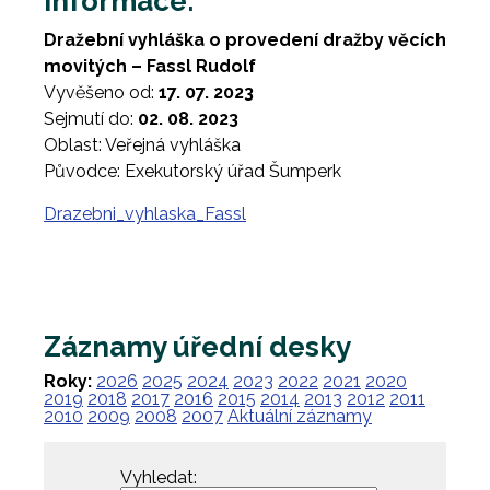
Informace:
Dražební vyhláška o provedení dražby věcích
movitých – Fassl Rudolf
Vyvěšeno od:
17. 07. 2023
Sejmutí do:
02. 08. 2023
Oblast: Veřejná vyhláška
Původce: Exekutorský úřad Šumperk
Drazebni_vyhlaska_Fassl
Záznamy úřední desky
Roky:
2026
2025
2024
2023
2022
2021
2020
2019
2018
2017
2016
2015
2014
2013
2012
2011
2010
2009
2008
2007
Aktuální záznamy
Vyhledat: