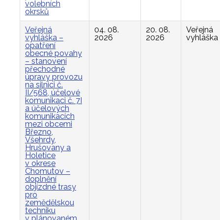
volebních
okrsků
Veřejná
04. 08.
20. 08.
Veřejná
vyhláška –
2026
2026
vyhláška
opatření
obecné povahy
– stanovení
přechodné
úpravy provozu
na silnici č.
II/568, účelové
komunikaci č. 7I
a účelových
komunikacích
mezi obcemi
Březno,
Všehrdy,
Hrušovany a
Holetice
v okrese
Chomutov –
doplnění
objízdné trasy
pro
zemědělskou
techniku
v plánovaném