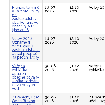
Přehled termínů
16. 07.
12. 10.
Volby 20
a lhůt pro volby
2026
2026
do
zastupitelstev
obcí konané ve
dnech 9. a 10.
října 2026
Volby 2026 –
16. 07.
12. 10.
Volby 20
Oznámení
2026
2026
počtu členů
zastupitelstva a
počet podpisů
na petiční archy
Veřejná
30. 06.
31. 12.
Veřejná
vyhláška –
2026
2026
vyhláška
opatření
obecné povahy
– zákaz odběru
povrchových
vod
Závěrečný účet
30. 06.
31. 12.
Závěreč
Obce Březno
2026
2026
účet 202
za rok 2025