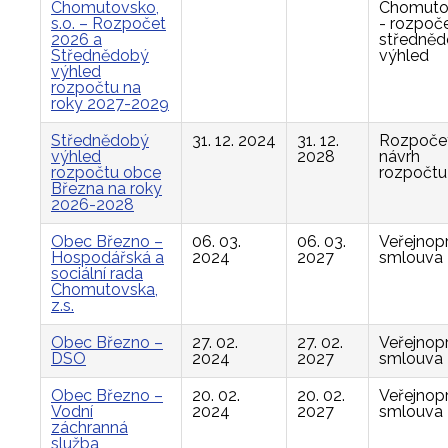
Chomutovsko,
Chomuto
s.o. – Rozpočet
- rozpoče
2026 a
středně
Střednědobý
výhled
výhled
rozpočtu na
roky 2027-2029
Střednědobý
31. 12. 2024
31. 12.
Rozpočet
výhled
2028
návrh
rozpočtu obce
rozpočtu
Března na roky
2026-2028
Obec Březno –
06. 03.
06. 03.
Veřejnop
Hospodářská a
2024
2027
smlouva
sociální rada
Chomutovska,
z.s.
Obec Březno –
27. 02.
27. 02.
Veřejnop
DSO
2024
2027
smlouva
Obec Březno –
20. 02.
20. 02.
Veřejnop
Vodní
2024
2027
smlouva
záchranná
služba