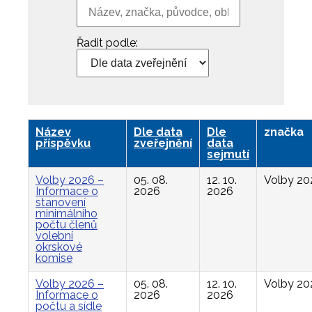
Řadit podle:
Název
Dle data
Dle
značka
příspěvku
zveřejnění
data
sejmutí
Volby 2026 –
05. 08.
12. 10.
Volby 20
Informace o
2026
2026
stanovení
minimálního
počtu členů
volební
okrskové
komise
Volby 2026 –
05. 08.
12. 10.
Volby 20
Informace o
2026
2026
počtu a sídle