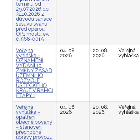
termínu od
29.07.2026 do
31.10.2026 z
důvodu sanace
sesuvu svahu
před opěrou
OP1 mostu ev.
č. 568-001A
Veřejná
04. 08.
20. 08.
Veřejná
vyhláška –
2026
2026
vyhláška
OZNÁMENÍ
VYDÁNÍ 10.
ZMĚNY ZÁSAD
ÚZEMNÍHO
ROZVOJE
ÚSTECKÉHO
KRAJE V RÁMCI
ETAPY 1
Veřejná
04. 08.
20. 08.
Veřejná
vyhláška –
2026
2026
vyhláška
opatření
obecné povahy
– stanovení
přechodné
úpravy provozu