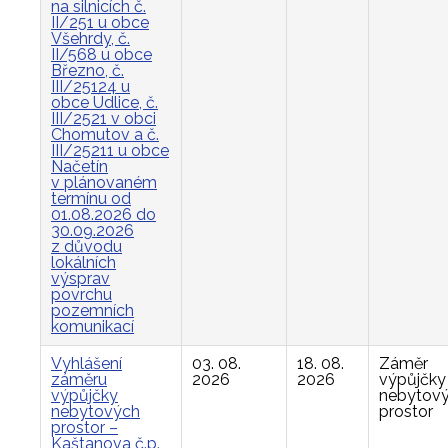
na silnicích č.
II/251 u obce
Všehrdy, č.
II/568 u obce
Březno, č.
III/25124 u
obce Údlice, č.
III/2521 v obci
Chomutov a č.
III/25211 u obce
Načetín
v plánovaném
termínu od
01.08.2026 do
30.09.2026
z důvodu
lokálních
výsprav
povrchu
pozemních
komunikací
Vyhlášení
03. 08.
18. 08.
Záměr
záměru
2026
2026
výpůjčky
výpůjčky
nebytov
nebytových
prostor
prostor –
Kaštanova č.p.