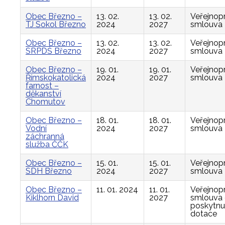
Obec Březno –
13. 02.
13. 02.
Veřejnop
TJ Sokol Březno
2024
2027
smlouva
Obec Březno –
13. 02.
13. 02.
Veřejnop
SRPDŠ Březno
2024
2027
smlouva
Obec Březno –
19. 01.
19. 01.
Veřejnop
Římskokatolická
2024
2027
smlouva
farnost –
děkanství
Chomutov
Obec Březno –
18. 01.
18. 01.
Veřejnop
Vodní
2024
2027
smlouva
záchranná
služba ČČK
Obec Březno –
15. 01.
15. 01.
Veřejnop
SDH Březno
2024
2027
smlouva
Obec Březno –
11. 01. 2024
11. 01.
Veřejnop
Kiklhorn David
2027
smlouva
poskytnu
dotace